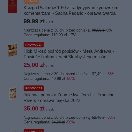
OKAZJA
Księga Psalmów 1-50 z tradycyjnymi żydowskimi
komentarzami - Sacha Pecaric - oprawa twarda
99,99 zł
/
szt.
Najniższa cena z 30 dni przed obniżką:
99,99 zł
0%
Cena regularna:
119,90 zł
-17%
PROMOCJA
Hiob Miłość pośród popiołów - Mesu Andrews -
Powieść biblijna z serii Skarby Jego miłości
25,00 zł
/
szt.
Najniższa cena z 30 dni przed obniżką:
37,49 zł
-33%
Cena regularna:
49,99 zł
-50%
PROMOCJA
Jak świt poranka Znamię lwa Tom III - Francine
Rivers - oprawa miękka 2022
35,00 zł
/
szt.
Najniższa cena z 30 dni przed obniżką:
52,49 zł
-33%
Cena regularna:
84,00 zł
-58%
PROMOCJA