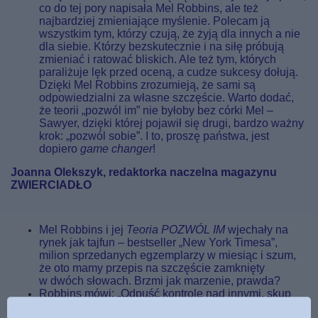
co do tej pory napisała Mel Robbins, ale też
najbardziej zmieniające myślenie. Polecam ją
wszystkim tym, którzy czują, że żyją dla innych a nie
dla siebie. Którzy bezskutecznie i na siłę próbują
zmieniać i ratować bliskich. Ale też tym, których
paraliżuje lęk przed oceną, a cudze sukcesy dołują.
Dzięki Mel Robbins zrozumieją, że sami są
odpowiedzialni za własne szczęście. Warto dodać,
że teorii „pozwól im” nie byłoby bez córki Mel –
Sawyer, dzięki której pojawił się drugi, bardzo ważny
krok: „pozwól sobie”. I to, proszę państwa, jest
dopiero
game changer
!
Joanna Olekszyk, redaktorka naczelna magazynu
ZWIERCIADŁO
Mel Robbins i jej
Teoria POZWÓL IM
wjechały na
rynek jak tajfun – bestseller „New York Timesa”,
milion sprzedanych egzemplarzy w miesiąc i szum,
że oto mamy przepis na szczęście zamknięty
w dwóch słowach. Brzmi jak marzenie, prawda?
Robbins mówi: „Odpuść kontrolę nad innymi, skup
się na sobie”. Proste? Tak. Trafne? Bardzo. Ile razy