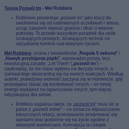
Teoria Pozwól Im
- Mel Robbins
Robinson prezentuje „pozwól im” jako klucz do
uwolnienia się od nadmiernych oczekiwań i stresu,
ucząc zarazem stawiać granice i dbać o własne
potrzeby. To przede wszystkim poradnik dla osób
szukających prostych, działających technik na
odzyskanie kontroli nad własnym życiem.
Mel Robbins
, znana z bestsellerów „
Reguła 5 sekund
” i
„
Nawyk przybijania piątki
”, wprowadza prostą, lecz
rewolucyjną zasadę: „Let Them” („
pozwól im
”) –
zaakceptuj, że nie masz wpływu na decyzje innych, a
zamiast tego skoncentruj się na swoich reakcjach
.
Według
autorki, prawdziwa wolność zaczyna się w momencie, gdy
przestajesz starać się kontrolować innych – im mniej
energii wydajesz na ograniczanie innych, tym więcej
odzyskujesz dla siebie.
Robbins wyjaśnia także, że „
pozwól im
” musi iść w
parze z „pozwól sobie” – co oznacza odpuszczanie
toksycznych relacji, przestawanie przejmować się
opiniami oraz godzenie się na życie zgodne z
własnymi wartościami
.
Koncepcja ta czerpie