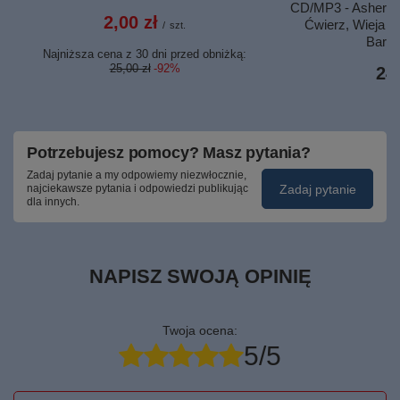
CD/MP3 - Asher Int
2,00 zł
Ćwierz, Wieja H
/
szt.
Barcz
Najniższa cena z 30 dni przed obniżką:
25,00 zł
-92%
24,
Potrzebujesz pomocy? Masz pytania?
Zadaj pytanie a my odpowiemy niezwłocznie,
Zadaj pytanie
najciekawsze pytania i odpowiedzi publikując
dla innych.
NAPISZ SWOJĄ OPINIĘ
Twoja ocena:
5/5