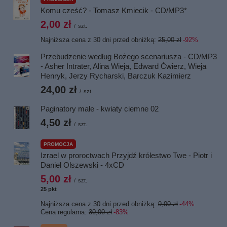
Komu cześć? - Tomasz Kmiecik - CD/MP3*
2,00 zł
/
szt.
Najniższa cena z 30 dni przed obniżką:
25,00 zł
-92%
Przebudzenie według Bożego scenariusza - CD/MP3
- Asher Intrater, Alina Wieja, Edward Ćwierz, Wieja
Henryk, Jerzy Rycharski, Barczuk Kazimierz
24,00 zł
/
szt.
Paginatory małe - kwiaty ciemne 02
4,50 zł
/
szt.
PROMOCJA
Izrael w proroctwach Przyjdź królestwo Twe - Piotr i
Daniel Olszewski - 4xCD
5,00 zł
/
szt.
25
pkt
punktów
Najniższa cena z 30 dni przed obniżką:
9,00 zł
-44%
Cena regularna:
30,00 zł
-83%