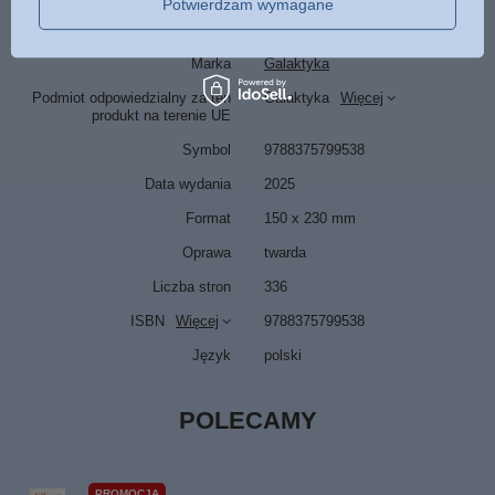
Potwierdzam wymagane
Marka
Galaktyka
Podmiot odpowiedzialny za ten
Galaktyka
Więcej
produkt na terenie UE
Symbol
9788375799538
Data wydania
2025
Format
150 x 230 mm
Oprawa
twarda
Liczba stron
336
ISBN
Więcej
9788375799538
Język
polski
POLECAMY
PROMOCJA