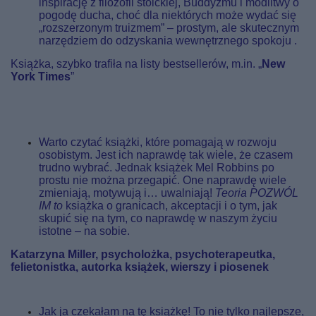
inspirację z filozofii stoickiej, Buddyzmu i modlitwy o
pogodę ducha, choć dla niektórych może wydać się
„rozszerzonym truizmem” – prostym, ale skutecznym
narzędziem do odzyskania wewnętrznego spokoju
.
Książka, szybko trafiła na listy bestsellerów, m.in. „
New
York Times
”
Warto czytać książki, które pomagają w rozwoju
osobistym. Jest ich naprawdę tak wiele, że czasem
trudno wybrać. Jednak książek Mel Robbins po
prostu nie można przegapić. One naprawdę wiele
zmieniają, motywują i… uwalniają!
Teoria POZWÓL
IM to
książka o granicach, akceptacji i o tym, jak
skupić się na tym, co naprawdę w naszym życiu
istotne – na sobie.
Katarzyna Miller, psycholożka, psychoterapeutka,
felietonistka, autorka książek, wierszy i piosenek
Jak ja czekałam na tę książkę! To nie tylko najlepsze,