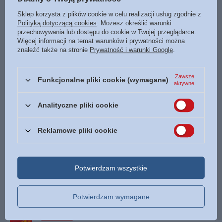
Cena regularna:
19,99 zł
-5%
Sklep korzysta z plików cookie w celu realizacji usług zgodnie z
PROMOCJA
Polityką dotyczącą cookies
. Możesz określić warunki
Seks wina przebaczenie - Josh Mc Dowell - oprawa
przechowywania lub dostępu do cookie w Twojej przeglądarce.
miękka
Więcej informacji na temat warunków i prywatności można
1,00 zł
znaleźć także na stronie
Prywatność i warunki Google
.
/
szt.
Najniższa cena z 30 dni przed obniżką:
3,00 zł
-66%
Cena regularna:
5,00 zł
-80%
Zawsze
Funkcjonalne pliki cookie (wymagane)
aktywne
50 krzyżówek biblijnych - Stary Testament - Adam
Ligęza, Michał Wilk
Analityczne pliki cookie
12,90 zł
/
szt.
Reklamowe pliki cookie
Księga psalmów Ewangeliczny Instytut Biblijny EIB -
Audiobook CD/MP3
5,00 zł
/
szt.
Potwierdzam wszystkie
Baranek zwany MIŁOŚĆ - Milly Bennitt - ilustracje
Bishoy Gendi
13,50 zł
Potwierdzam wymagane
/
szt.
PROMOCJA