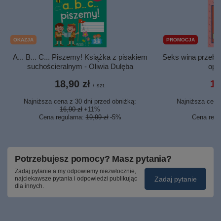
OKAZJA
PROMOCJA
A... B... C... Piszemy! Książka z pisakiem
Seks wina przebac
suchościeralnym - Oliwia Dulęba
opr
18,90 zł
1,
/
szt.
Najniższa cena z 30 dni przed obniżką:
Najniższa cena 
16,90 zł
+11%
3,
Cena regularna:
19,99 zł
-5%
Cena regu
Potrzebujesz pomocy? Masz pytania?
Zadaj pytanie a my odpowiemy niezwłocznie,
Zadaj pytanie
najciekawsze pytania i odpowiedzi publikując
dla innych.