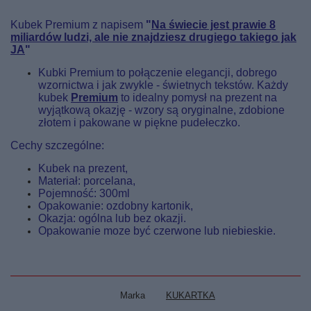
Kubek Premium z napisem
"
Na świecie jest prawie 8
miliardów ludzi, ale nie znajdziesz drugiego takiego jak
JA
"
Kubki Premium to połączenie elegancji, dobrego
wzornictwa i jak zwykle - świetnych tekstów. Każdy
kubek
Premium
to idealny pomysł na prezent na
wyjątkową okazję - wzory są oryginalne, zdobione
złotem i pakowane w piękne pudełeczko.
Cechy szczególne:
Kubek na prezent,
Materiał: porcelana,
Pojemność: 300ml
Opakowanie: ozdobny kartonik,
Okazja: ogólna lub bez okazji.
Opakowanie moze być czerwone lub niebieskie.
Marka
KUKARTKA