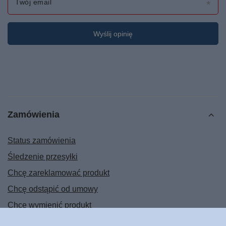
Twój email
Wyślij opinię
Zamówienia
Status zamówienia
Śledzenie przesyłki
Chcę zareklamować produkt
Chcę odstąpić od umowy
Chcę wymienić produkt
Kontakt