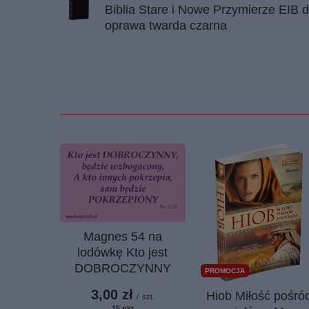
Biblia Stare i Nowe Przymierze EIB 
oprawa twarda czarna
Magnes 54 na
lodówkę Kto jest
DOBROCZYNNY
PROMOCJA
3,00 zł
Hiob Miłość pośró
/
szt.
15
pkt
punktów