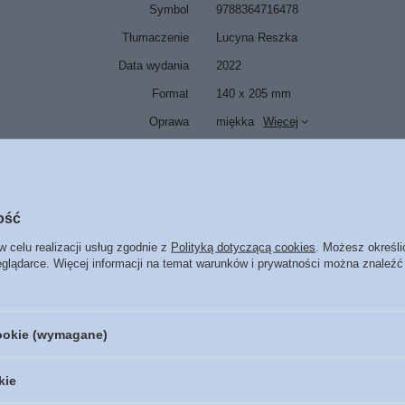
Symbol
9788364716478
Tłumaczenie
Lucyna Reszka
Data wydania
2022
Format
140 x 205 mm
Oprawa
miękka
Więcej
Liczba stron
174
ISBN
Więcej
9788364716478
Język
polski
ość
w celu realizacji usług zgodnie z
Polityką dotyczącą cookies
. Możesz określi
eglądarce. Więcej informacji na temat warunków i prywatności można znaleźć
POLECAMY
cookie (wymagane)
DOBROCZYNNY
kie