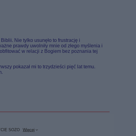
lii. Nie tylko usunęło to frustrację i
 ważne prawdy uwolniły mnie od złego myślenia i
bfitować w relacji z Bogiem bez poznania tej
szy pokazał mi to trzydzieści pięć lat temu.
m.
YCIE SOZO
Więcej