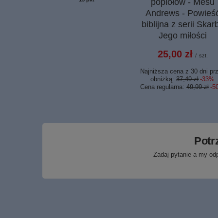
popiołów - Mesu
Andrews - Powieś
biblijna z serii Skar
Jego miłości
25,00 zł
/
szt.
Najniższa cena z 30 dni pr
obniżką:
37,49 zł
-33%
Cena regularna:
49,99 zł
-5
Potr
Zadaj pytanie a my od