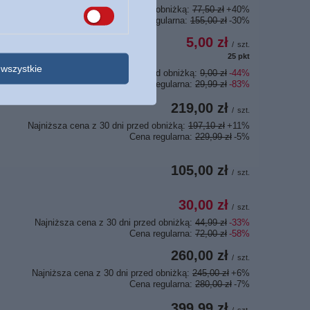
Najniższa cena z 30 dni przed obniżką:
77,50 zł
+40%
Cena regularna:
155,00 zł
-30%
5,00 zł
/
szt.
25
pkt
punktów
wszystkie
Najniższa cena z 30 dni przed obniżką:
9,00 zł
-44%
Cena regularna:
29,99 zł
-83%
219,00 zł
/
szt.
Najniższa cena z 30 dni przed obniżką:
197,10 zł
+11%
Cena regularna:
229,99 zł
-5%
105,00 zł
/
szt.
30,00 zł
/
szt.
Najniższa cena z 30 dni przed obniżką:
44,99 zł
-33%
Cena regularna:
72,00 zł
-58%
260,00 zł
/
szt.
Najniższa cena z 30 dni przed obniżką:
245,00 zł
+6%
Cena regularna:
280,00 zł
-7%
399,99 zł
/
szt.