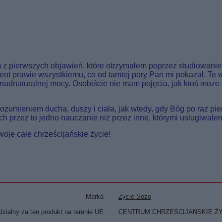
z pierwszych objawień, które otrzymałem poprzez studiowanie Bib
ment prawie wszystkiemu, co od tamtej pory Pan mi pokazał. Te
nadnaturalnej mocy. Osobiście nie mam pojęcia, jak ktoś może o
umieniem ducha, duszy i ciała, jak wtedy, gdy Bóg po raz pierw
h przez to jedno nauczanie niż przez inne, którymi usługiwałe
oje całe chrześcijańskie życie!
Marka
Życie Sozo
zialny za ten produkt na terenie UE
CENTRUM CHRZEŚCIJAŃSKIE Ż