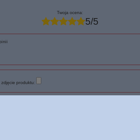
Twoja ocena:
5/5
inii
zdjęcie produktu: