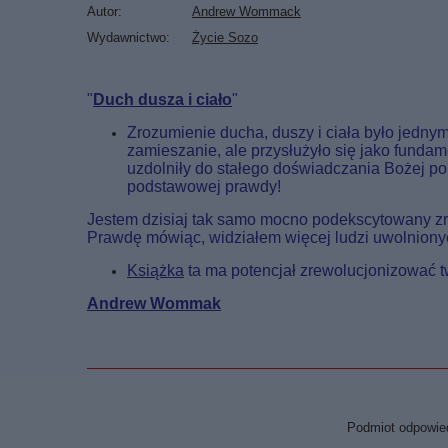
Autor
Andrew Wommack
Wydawnictwo
Życie Sozo
"
Duch dusza i ciało
"
Zrozumienie ducha, duszy i ciała było jednym 
zamieszanie, ale przysłużyło się jako funda
uzdolniły do stałego doświadczania Bożej po
podstawowej prawdy!
Jestem dzisiaj tak samo mocno podekscytowany zroz
Prawdę mówiąc, widziałem więcej ludzi uwolnionyc
Książka
ta ma potencjał zrewolucjonizować tw
Andrew Wommak
Podmiot odpowied