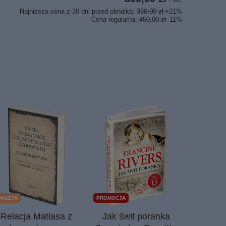
Najniższa cena z 30 dni przed obniżką:
330,00 zł
+21%
Cena regularna:
450,00 zł
-11%
OKAZJA
PROMOCJA
OKAZJA
Relacja Matiasa z
Jak świt poranka
Biblia