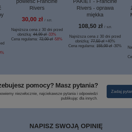
powieść Francine
PAKIET - Francine
ć
Rivers
Rivers - oprawa
by
miękka
30,00 zł
/
szt.
108,50 zł
/
szt.
Najniższa cena z 30 dni przed
obniżką:
44,99 zł
-33%
Najniższa cena z 30 dni przed
Cena regularna:
72,00 zł
-58%
obniżką:
77,50 zł
+40%
zed
Cena regularna:
155,00 zł
-30%
Na
0%
Ce
zebujesz pomocy? Masz pytania?
Zadaj pyta
powiemy niezwłocznie, najciekawsze pytania i odpowiedzi
publikując dla innych.
NAPISZ SWOJĄ OPINIĘ