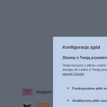
Konfiguracja zgód
Dbamy o Twoją prywatn
Sklep korzysta z plików cookie 
dostępu do cookie w Twojej prz
warunki Google
.
Funkcjonalne pliki 
Magnes 54 na lodówkę Kto jest 
Analityczne pliki coo
OKAZJA