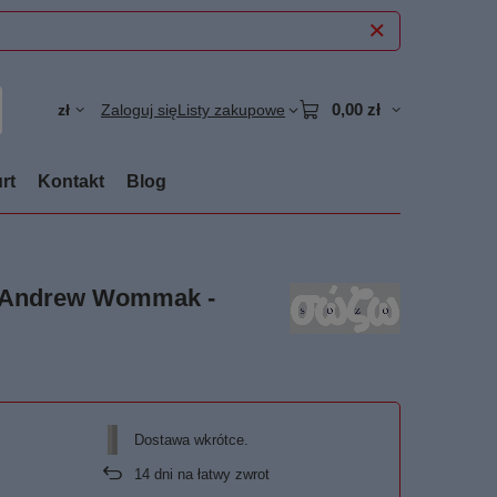
0,00 zł
zł
Zaloguj się
Listy zakupowe
rt
Kontakt
Blog
 - Andrew Wommak -
Dostawa wkrótce
14
dni na łatwy zwrot