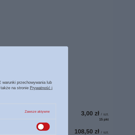
ć warunki przechowywania lub
 także na stronie
Prywatność i
Zawsze aktywne
3,00 zł
/
szt.
15
pkt
punktów
108,50 zł
/
szt.