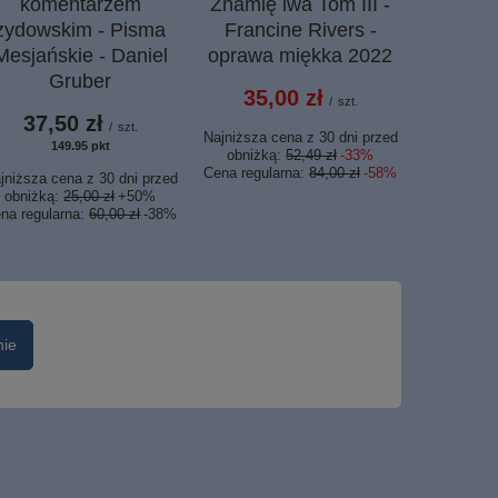
komentarzem
Znamię lwa Tom III -
Praska 
żydowskim - Pisma
Francine Rivers -
Testam
Mesjańskie - Daniel
oprawa miękka 2022
etui z
Gruber
35,00 zł
199,
/
szt.
37,50 zł
/
szt.
Najniższa cena z 30 dni przed
Najniższa c
149.95
pkt
punktów
obniżką:
52,49 zł
-33%
obniżką
Cena regularna:
84,00 zł
-58%
Cena regul
jniższa cena z 30 dni przed
obniżką:
25,00 zł
+50%
na regularna:
60,00 zł
-38%
nie