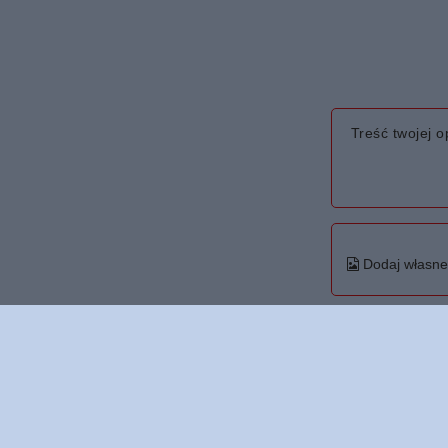
Treść twojej op
Dodaj własne 
Twoje imię
Twój email