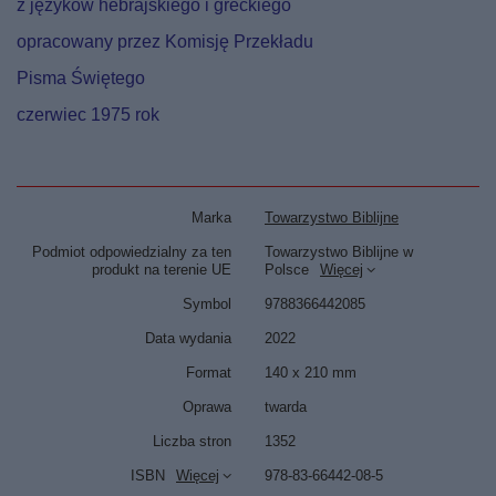
z języków hebrajskiego i greckiego
opracowany przez Komisję Przekładu
Pisma Świętego
czerwiec 1975 rok
Marka
Towarzystwo Biblijne
Podmiot odpowiedzialny za ten
Towarzystwo Biblijne w
produkt na terenie UE
Polsce
Więcej
Symbol
9788366442085
Data wydania
2022
Format
140 x 210 mm
Oprawa
twarda
Liczba stron
1352
ISBN
Więcej
978-83-66442-08-5