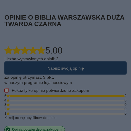
OPINIE O BIBLIA WARSZAWSKA DUŻA
TWARDA CZARNA
5.00
Liczba wystawionych opinii: 2
Napisz swoją opinię
Za opinię otrzymasz
5 pkt.
w naszym programie lojalnościowym.
Pokaż tylko opinie potwierdzone zakupem
5
2
4
0
3
0
2
0
1
0
Kliknij ocenę aby filtrować opinie
Opinia potwierdzona zakupem