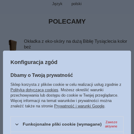
Język
polski
POLECAMY
Okładka z eko-skóry na dużą Biblię Tysiąclecia kolor
beż
80,00 zł
/
szt.
Konfiguracja zgód
Paginatory duże - geometryczne 09
6,50 zł
Dbamy o Twoją prywatność
/
szt.
Sklep korzysta z plików cookie w celu realizacji usług zgodnie z
OKAZJA
Polityką dotyczącą cookies
. Możesz określić warunki
ABC chrześcijanina część 1 - Walter Gschwind i inni
przechowywania lub dostępu do cookie w Twojej przeglądarce.
Więcej informacji na temat warunków i prywatności można
15,00 zł
/
szt.
znaleźć także na stronie
Prywatność i warunki Google
.
Najniższa cena z 30 dni przed obniżką:
15,00 zł
0%
Cena regularna:
20,00 zł
-25%
Zawsze
Funkcjonalne pliki cookie (wymagane)
Okładka skórzana na Biblię Tysiąclecia czarna
aktywne