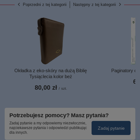
Poprzedni z tej kategorii
Następny z tej kategorii
Okładka z eko-skóry na dużą Biblię
Paginatory du
Tysiąclecia kolor beż
6,
80,00 zł
/
szt.
Potrzebujesz pomocy? Masz pytania?
Zadaj pytanie a my odpowiemy niezwłocznie,
Zadaj pytanie
najciekawsze pytania i odpowiedzi publikując
dla innych.