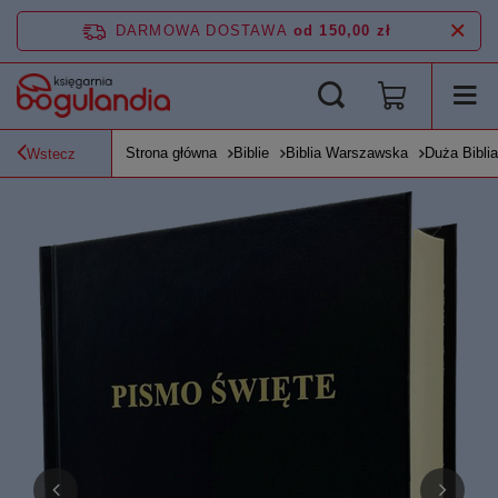
DARMOWA DOSTAWA
od 150,00 zł
Strona główna
Biblie
Biblia Warszawska
Duża Bibli
Wstecz