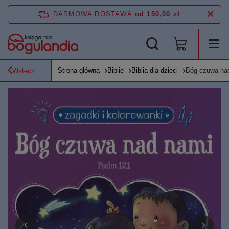
DARMOWA DOSTAWA
od 150,00 zł
Strona główna
Biblie
Biblia dla dzieci
Bóg czuwa nad 
Wstecz