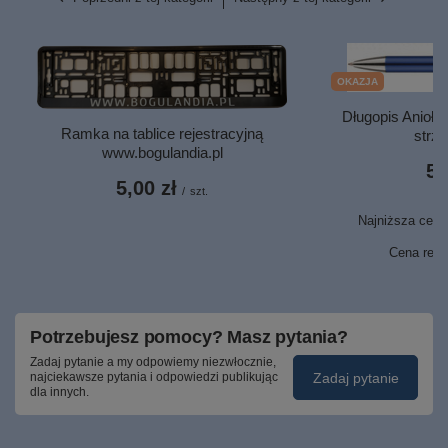
OKAZJA
Długopis Anioło
Ramka na tablice rejestracyjną
strzeg
www.bogulandia.pl
5,
5,00 zł
/
szt.
Najniższa cena 
4,
Cena regu
Potrzebujesz pomocy? Masz pytania?
Zadaj pytanie a my odpowiemy niezwłocznie,
Zadaj pytanie
najciekawsze pytania i odpowiedzi publikując
dla innych.