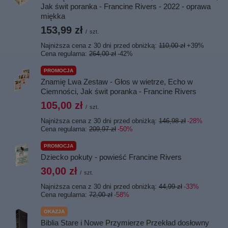
Jak świt poranka - Francine Rivers - 2022 - oprawa
miękka
153,99 zł
/
szt.
Najniższa cena z 30 dni przed obniżką:
110,00 zł
+39%
Cena regularna:
264,00 zł
-42%
PROMOCJA
Znamię Lwa Zestaw - Głos w wietrze, Echo w
Ciemności, Jak świt poranka - Francine Rivers
105,00 zł
/
szt.
Najniższa cena z 30 dni przed obniżką:
146,98 zł
-28%
Cena regularna:
209,97 zł
-50%
PROMOCJA
Dziecko pokuty - powieść Francine Rivers
30,00 zł
/
szt.
Najniższa cena z 30 dni przed obniżką:
44,99 zł
-33%
Cena regularna:
72,00 zł
-58%
OKAZJA
Biblia Stare i Nowe Przymierze Przekład dosłowny