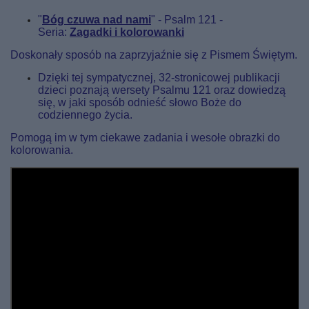
"
Bóg czuwa nad nami
" - Psalm 121 -
Seria:
Zagadki i kolorowanki
Doskonały sposób na zaprzyjaźnie się z Pismem Świętym.
Dzięki tej sympatycznej, 32-stronicowej publikacji
dzieci poznają wersety Psalmu 121 oraz dowiedzą
się, w jaki sposób odnieść słowo Boże do
codziennego życia.
Pomogą im w tym ciekawe zadania i wesołe obrazki do
kolorowania.