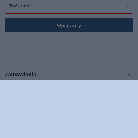
Twój email
Wyślij opinię
Zamówienia
Status zamówienia
Śledzenie przesyłki
Chcę zareklamować produkt
Chcę odstąpić od umowy
Chcę wymienić produkt