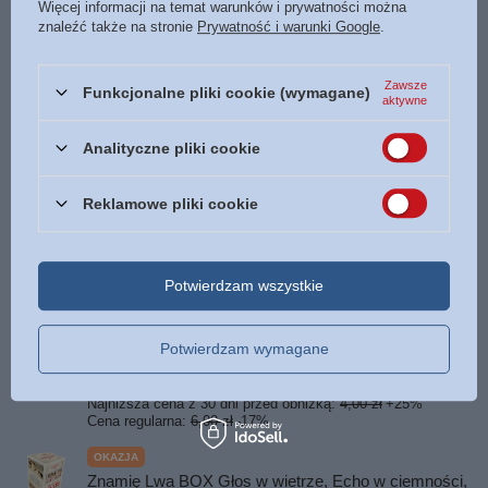
Więcej informacji na temat warunków i prywatności można
znaleźć także na stronie
Prywatność i warunki Google
.
ISBN
Więcej
978-83-8144-288-6
Język
polski
Zawsze
Funkcjonalne pliki cookie (wymagane)
aktywne
POLECAMY
Analityczne pliki cookie
Ramka na tablice rejestracyjną www.bogulandia.pl
Reklamowe pliki cookie
5,00 zł
/
szt.
OKAZJA
Potwierdzam wszystkie
Długopis Aniołom swoim polecił, aby cię strzegli ...
błękitny
5,00 zł
Potwierdzam wymagane
/
szt.
25
pkt
punktów
Najniższa cena z 30 dni przed obniżką:
4,00 zł
+25%
Cena regularna:
6,00 zł
-17%
OKAZJA
Znamię Lwa BOX Głos w wietrze, Echo w ciemności,