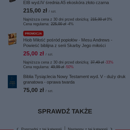
EIB wyd.IV średnia A5 ekoskóra złoto czarna
215,00 zł
/
szt.
Najniższa cena z 30 dni przed obniżką:
215,00 zł
0%
Cena regularna:
225,00 zł
-4%
PROMOCJA
Hiob Miłość pośród popiołów - Mesu Andrews -
Powieść biblijna z serii Skarby Jego miłości
25,00 zł
/
szt.
Najniższa cena z 30 dni przed obniżką:
37,49 zł
-33%
Cena regularna:
49,99 zł
-50%
Biblia Tysiąclecia Nowy Testament wyd. V - duży druk
granatowa - oprawa twarda
75,00 zł
/
szt.
SPRAWDŹ TAKŻE
Poprzedni z tej kategorii
Następny z tej kategorii