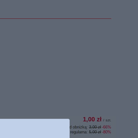
1,00 zł
/
szt.
Najniższa cena z 30 dni przed obniżką:
3,00 zł
-66%
Cena regularna:
5,00 zł
-80%