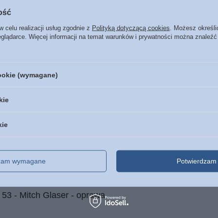
t Biblijny EIB - Audiobook
ość
w celu realizacji usług zgodnie z
Polityką dotyczącą cookies
. Możesz określi
eglądarce. Więcej informacji na temat warunków i prywatności można znaleźć
ivers
cookie (wymagane)
wa miękka
kie
, Echo w Ciemności, Jak świt
kie
023 - oprawa miękka
dzam wymagane
Potwierdzam 
 53 - Mitch Glaser - oprawa