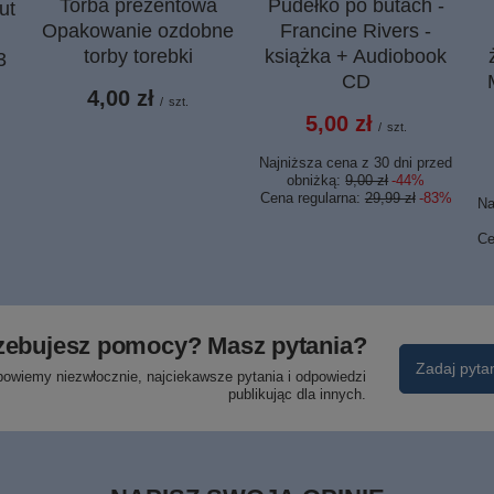
Torba prezentowa
Pudełko po butach -
ut
Opakowanie ozdobne
Francine Rivers -
torby torebki
książka + Audiobook
3
CD
4,00 zł
/
szt.
5,00 zł
/
szt.
Najniższa cena z 30 dni przed
obniżką:
9,00 zł
-44%
Cena regularna:
29,99 zł
-83%
Na
Ce
zebujesz pomocy? Masz pytania?
Zadaj pyta
powiemy niezwłocznie, najciekawsze pytania i odpowiedzi
publikując dla innych.