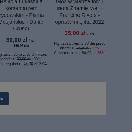
Relacja Łukasza z
Głos w wietrze tom I
Znami
komentarzem
seria Znamię lwa. -
Głos w 
żydowskim - Pisma
Francine Rivers -
w ciemno
Mesjańskie - Daniel
oprawa miękka 2022
porank
Gruber
Rive
35,00 zł
/
szt.
opra
30,00 zł
/
szt.
Najniższa cena z 30 dni przed
153,
149.95
pkt
punktów
obniżką:
52,49 zł
-33%
Cena regularna:
84,00 zł
-58%
jniższa cena z 30 dni przed
Najniższa c
obniżką:
20,00 zł
+50%
obniżką
na regularna:
48,00 zł
-38%
Cena regula
nie