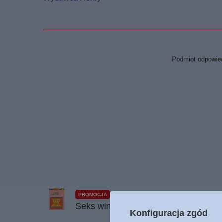
Podmiot odpowied
PROMOCJA
Seks wina przebaczenie - Josh Mc D
Konfiguracja zgód