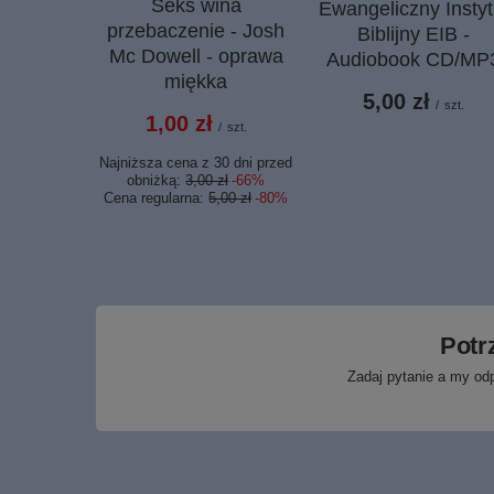
Seks wina
Ewangeliczny Instyt
przebaczenie - Josh
Biblijny EIB -
Mc Dowell - oprawa
Audiobook CD/MP
miękka
5,00 zł
/
szt.
1,00 zł
/
szt.
Najniższa cena z 30 dni przed
obniżką:
3,00 zł
-66%
Cena regularna:
5,00 zł
-80%
Potr
Zadaj pytanie a my od