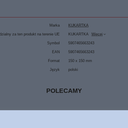
Marka
KUKARTKA
zialny za ten produkt na terenie UE
KUKARTKA
Więcej
Symbol
5907465663243
EAN
5907465663243
Format
150 x 150 mm
Język
polski
POLECAMY
owell - oprawa miękka