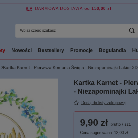
DARMOWA DOSTAWA
od 150,00 zł
ty
Nowości
Bestsellery
Promocje
Bogulandia
Hu
Kartka Karnet - Pierwsza Komunia Święta - Niezapominajki Lakier 3D
Kartka Karnet - Pi
- Niezapominajki La
Dodaj do listy zakupowej
9,90 zł
brutto
/
szt.
Cena sugerowana:
12,00 zł