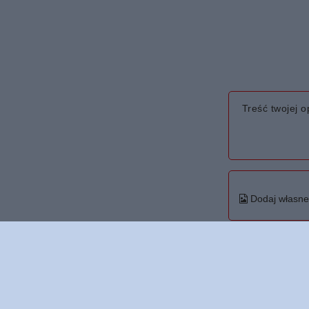
Treść twojej op
Dodaj własne 
Twoje imię
Twój email