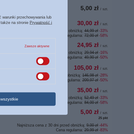
5,00 zł
/
szt.
ć warunki przechowywania lub
30,00 zł
 także na stronie
Prywatność i
/
szt.
Najniższa cena z 30 dni przed obniżką:
44,99 zł
-33%
Cena regularna:
72,00 zł
-58%
24,95 zł
/
szt.
Zawsze aktywne
Najniższa cena z 30 dni przed obniżką:
29,94 zł
-16%
Cena regularna:
49,90 zł
-50%
105,00 zł
/
szt.
Najniższa cena z 30 dni przed obniżką:
146,98 zł
-28%
Cena regularna:
209,97 zł
-50%
35,00 zł
/
szt.
Najniższa cena z 30 dni przed obniżką:
52,49 zł
-33%
wszystkie
Cena regularna:
84,00 zł
-58%
5,00 zł
/
szt.
25
pkt
punktów
Najniższa cena z 30 dni przed obniżką:
9,00 zł
-44%
Cena regularna:
29,99 zł
-83%