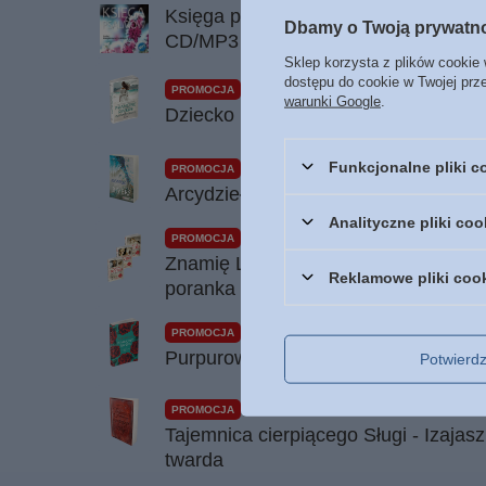
Księga psalmów Ewangeliczny Instytu
Dbamy o Twoją prywatn
CD/MP3
Sklep korzysta z plików cookie 
dostępu do cookie w Twojej prz
PROMOCJA
warunki Google
.
Dziecko pokuty - powieść Francine R
Funkcjonalne pliki 
PROMOCJA
Arcydzieło - Francine Rivers - opra
Analityczne pliki coo
PROMOCJA
Znamię Lwa Zestaw - Głos w wietrze
Reklamowe pliki coo
poranka - Francine Rivers
PROMOCJA
Purpurowa nić - Francine Rivers - 2
Potwier
PROMOCJA
Tajemnica cierpiącego Sługi - Izajasz
twarda