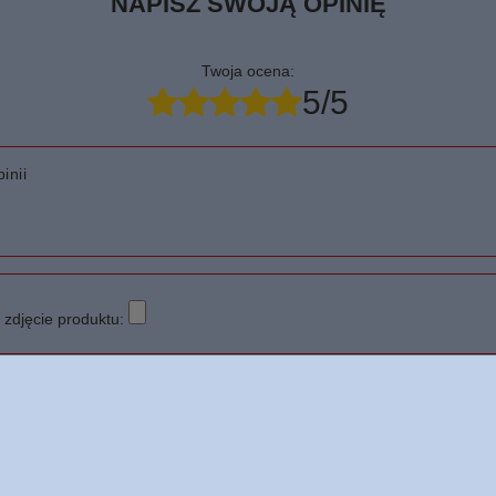
NAPISZ SWOJĄ OPINIĘ
Twoja ocena:
5/5
inii
zdjęcie produktu: