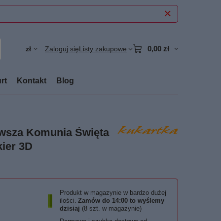
0,00 zł
zł
Zaloguj się
Listy zakupowe
rt
Kontakt
Blog
erwsza Komunia Święta
kier 3D
Produkt w magazynie w bardzo dużej
ilości
Zamów do
14:00 to wyślemy
dzisiaj
(8 szt. w magazynie)