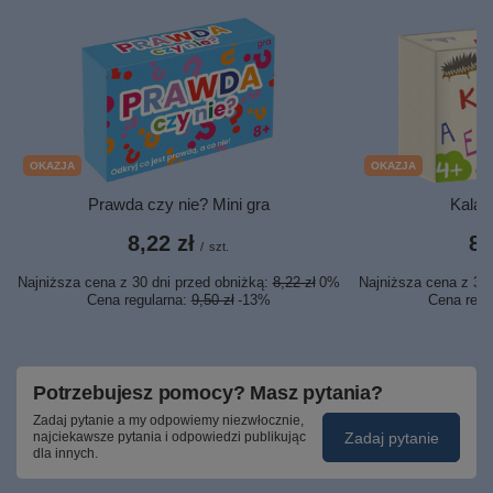
OKAZJA
OKAZJA
Prawda czy nie? Mini gra
Kalam
8,22 zł
8,
/
szt.
Najniższa cena z 30 dni przed obniżką:
8,22 zł
0%
Najniższa cena z 30 
Cena regularna:
9,50 zł
-13%
Cena regu
Potrzebujesz pomocy? Masz pytania?
Zadaj pytanie a my odpowiemy niezwłocznie,
Zadaj pytanie
najciekawsze pytania i odpowiedzi publikując
dla innych.