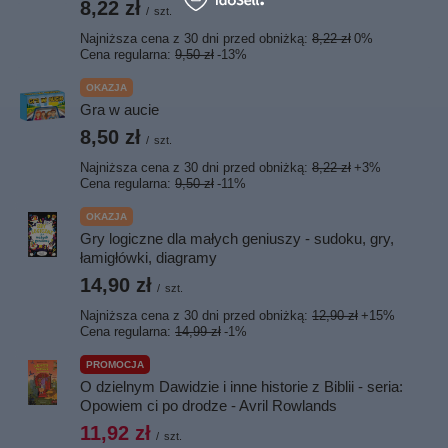
8,22 zł
/
szt.
Najniższa cena z 30 dni przed obniżką:
8,22 zł
0%
Cena regularna:
9,50 zł
-13%
OKAZJA
Gra w aucie
8,50 zł
/
szt.
Najniższa cena z 30 dni przed obniżką:
8,22 zł
+3%
Cena regularna:
9,50 zł
-11%
OKAZJA
Gry logiczne dla małych geniuszy - sudoku, gry,
łamigłówki, diagramy
14,90 zł
/
szt.
Najniższa cena z 30 dni przed obniżką:
12,90 zł
+15%
Cena regularna:
14,99 zł
-1%
PROMOCJA
O dzielnym Dawidzie i inne historie z Biblii - seria:
Opowiem ci po drodze - Avril Rowlands
11,92 zł
/
szt.