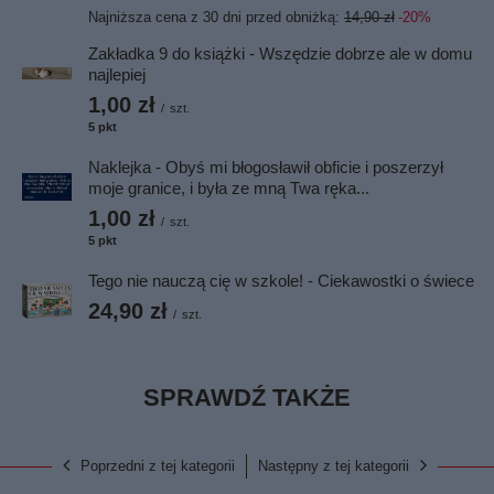
Najniższa cena z 30 dni przed obniżką:
14,90 zł
-20%
Zakładka 9 do książki - Wszędzie dobrze ale w domu
najlepiej
1,00 zł
/
szt.
5
pkt
punktów
Naklejka - Obyś mi błogosławił obficie i poszerzył
moje granice, i była ze mną Twa ręka...
1,00 zł
/
szt.
5
pkt
punktów
Tego nie nauczą cię w szkole! - Ciekawostki o świece
24,90 zł
/
szt.
SPRAWDŹ TAKŻE
Poprzedni z tej kategorii
Następny z tej kategorii