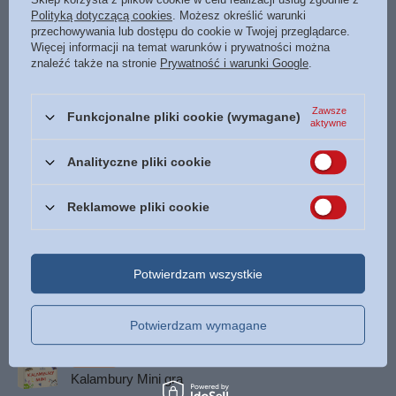
Polityką dotyczącą cookies
. Możesz określić warunki
Format
210 x 295 mm
przechowywania lub dostępu do cookie w Twojej przeglądarce.
Więcej informacji na temat warunków i prywatności można
Oprawa
twarda
znaleźć także na stronie
Prywatność i warunki Google
.
Liczba stron
66
ISBN
Więcej
978-83-7517-449-6
Zawsze
Funkcjonalne pliki cookie (wymagane)
aktywne
Język
polski
Analityczne pliki cookie
POLECAMY
Reklamowe pliki cookie
OKAZJA
Prawda czy nie? Mini gra
Potwierdzam wszystkie
8,22 zł
/
szt.
Najniższa cena z 30 dni przed obniżką:
8,22 zł
0%
Potwierdzam wymagane
Cena regularna:
9,50 zł
-13%
OKAZJA
Kalambury Mini gra