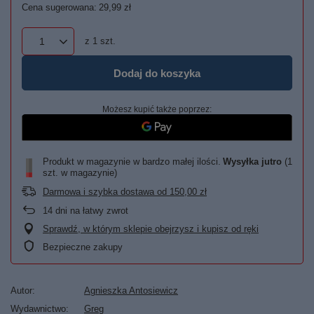
Cena sugerowana:
29,99 zł
z
1
szt.
Dodaj do koszyka
Możesz kupić także poprzez:
Produkt w magazynie w bardzo małej ilości
Wysyłka
jutro
(1
szt. w magazynie)
Darmowa i szybka dostawa
od
150,00 zł
14
dni na łatwy zwrot
Sprawdź, w którym sklepie obejrzysz i kupisz od ręki
Bezpieczne zakupy
Autor
Agnieszka Antosiewicz
Wydawnictwo
Greg