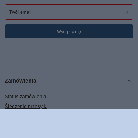
Twój email
Wyślij opinię
Zamówienia
Status zamówienia
Śledzenie przesyłki
Chcę zareklamować produkt
Chcę odstąpić od umowy
Chcę wymienić produkt