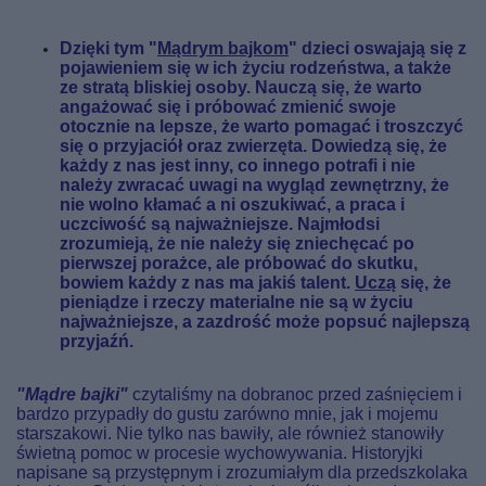
Dzięki tym "
Mądrym bajkom
" dzieci oswajają się z
pojawieniem się w ich życiu rodzeństwa, a także
ze stratą bliskiej osoby. Nauczą się, że warto
angażować się i próbować zmienić swoje
otocznie na lepsze, że warto pomagać i troszczyć
się o przyjaciół oraz zwierzęta. Dowiedzą się, że
każdy z nas jest inny, co innego potrafi i nie
należy zwracać uwagi na wygląd zewnętrzny, że
nie wolno kłamać a ni oszukiwać, a praca i
uczciwość są najważniejsze. Najmłodsi
zrozumieją, że nie należy się zniechęcać po
pierwszej porażce, ale próbować do skutku,
bowiem każdy z nas ma jakiś talent.
Uczą
się, że
pieniądze i rzeczy materialne nie są w życiu
najważniejsze, a zazdrość może popsuć najlepszą
przyjaźń.
"Mądre bajki"
czytaliśmy na dobranoc przed zaśnięciem i
bardzo przypadły do gustu zarówno mnie, jak i mojemu
starszakowi. Nie tylko nas bawiły, ale również stanowiły
świetną pomoc w procesie wychowywania. Historyjki
napisane są przystępnym i zrozumiałym dla przedszkolaka