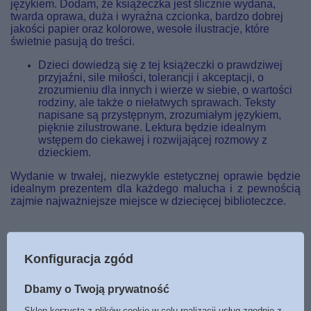
językiem. Dodam, że książeczka jest ślicznie wydana,
twarda oprawa, duża i wyraźna czcionka, bardzo dobrej
jakości papier oraz kolorowe, wesołe ilustracje, które
świetnie pasują do treści.
Dzieci dowiedzą się z tej książeczki o prawdziwej
przyjaźni, sile miłości, tolerancji i akceptacji, o
zrozumieniu dla innych i wierze w siebie, o wartości
rodziny, ale także o niełatwych sprawach. Teksty
napisane są przystępnym, zrozumiałym językiem,
pięknie zilustrowane. Lektura będzie idealnym
wstępem do ciekawej i rozwijającej rozmowy z
dzieckiem.
Wydanie w trwałej, niezwykle estetycznej oprawie będzie
idealnym prezentem dla każdego malucha i z pewnością
zajmie najważniejsze miejsce w dziecięcej biblioteczce.
Konfiguracja zgód
Marka
GREG
Symbol
9788375174496
Dbamy o Twoją prywatność
Data wydania
2021
Sklep korzysta z plików cookie w celu realizacji usług zgodnie z