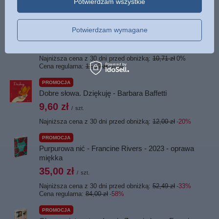
Potwierdzam wszystkie
OKAZJA
Przygoda w cyrku - Mrówka Andy - Lawrence W. i
Gerald D. O'Nan - oprawa miękka
Potwierdzam wymagane
10,71 zł
/
szt.
Najniższa cena z 30 dni przed obniżką:
10,71 zł
0%
Cena regularna:
11,90 zł
-10%
PROMOCJA
Dobre słowa. Dziękuję - Barbara Baffetti
9,60 zł
/
szt.
Najniższa cena z 30 dni przed obniżką:
12,00 zł
-20%
PROMOCJA
Purpurowa nić - Francine Rivers - 2023 - oprawa
miękka
35,00 zł
/
szt.
Najniższa cena z 30 dni przed obniżką:
52,49 zł
-33%
Cena regularna:
84,00 zł
-58%
PROMOCJA