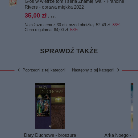
Głos w wietrze tom I seria Znamię lwa. - Francine
Rivers - oprawa miękka 2022
35,00 zł
/
szt.
Najniższa cena z 30 dni przed obniżką:
52,49 zł
-33%
Cena regularna:
84,00 zł
-58%
SPRAWDŹ TAKŻE
Poprzedni z tej kategorii
Następny z tej kategorii
Dary Duchowe - broszura
Arka Noego - kl