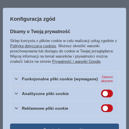
POLECAMY
Konfiguracja zgód
Dbamy o Twoją prywatność
Dary Duchowe - broszura
9,00 zł
Sklep korzysta z plików cookie w celu realizacji usług zgodnie z
/
szt.
Polityką dotyczącą cookies
. Możesz określić warunki
przechowywania lub dostępu do cookie w Twojej przeglądarce.
Arka Noego - kluczowe lekcje - broszura
Więcej informacji na temat warunków i prywatności można
9,00 zł
znaleźć także na stronie
Prywatność i warunki Google
.
/
szt.
PROMOCJA
Zawsze
Funkcjonalne pliki cookie (wymagane)
Przyroda z pomysłem 6 Zajęcia warsztatowe Część
aktywne
2
6,75 zł
Analityczne pliki cookie
/
szt.
Najniższa cena z 30 dni przed obniżką:
7,50 zł
-10%
Reklamowe pliki cookie
Biblijna zgaduj-zgadula. Quiz na temat Nowego
Testamentu
12,90 zł
/
szt.