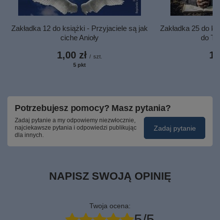
Zakładka 12 do książki - Przyjaciele są jak
Zakładka 25 do ks
ciche Anioły
do Tw
1,00 zł
1,
/
szt.
5
pkt
punktów
Potrzebujesz pomocy? Masz pytania?
Zadaj pytanie a my odpowiemy niezwłocznie,
Zadaj pytanie
najciekawsze pytania i odpowiedzi publikując
dla innych.
NAPISZ SWOJĄ OPINIĘ
Twoja ocena:
5/5