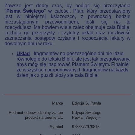
Zawsze jest dobry czas, by podjąć się przeczytania
"
Pisma Świętego
" w całości. Plan, który przedstawiony
jest w niniejszej książeczce, z pewnością będzie
niezastąpionym przewodnikiem, jeśli się na to
zdecydujesz. Ma bowiem wiele zalet: obejmuje całą Biblię,
cechują go przejrzysty i czytelny układ oraz możliwość
zaznaczania postępów czytania i rozpoczęcia lektury w
dowolnym dniu w roku.
Układ
- fragmentów na poszczególne dni nie idzie
równolegle do tekstu Biblii, ale jest tak przygotowany,
abyś mógł się inspirować Pismem Świętym. Finalnie
ze wszystkich proponowanych fragmentów na każdy
dzień jak z puzzli ułoży się cała Biblia.
Marka
Edycja Ś. Pawła
Podmiot odpowiedzialny za ten
Edycja Świetego
produkt na terenie UE
Pawła
Więcej
Symbol
9788377979815