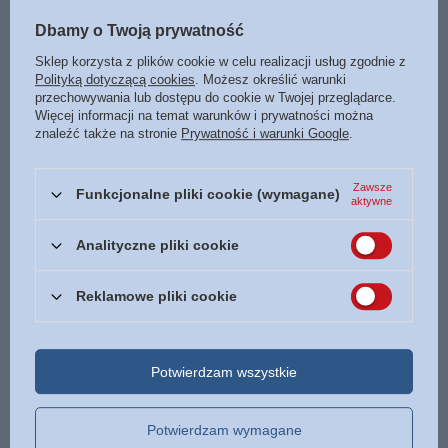
5
pkt
punktów
Dbamy o Twoją prywatność
Zakładka 24 do książki O jakże trudno jest znaleźć
Sklep korzysta z plików cookie w celu realizacji usług zgodnie z
1,00 zł
/
szt.
Polityką dotyczącą cookies
. Możesz określić warunki
5
pkt
punktów
przechowywania lub dostępu do cookie w Twojej przeglądarce.
Więcej informacji na temat warunków i prywatności można
Zakładka 3 do książki - Codziennie budzę się
znaleźć także na stronie
Prywatność i warunki Google
.
piękniejsza
1,00 zł
/
szt.
Zawsze
5
pkt
punktów
Funkcjonalne pliki cookie (wymagane)
aktywne
Zakładka 5 do książki - Kto dziś głowę chowa w
Analityczne pliki cookie
piasek
1,00 zł
/
szt.
Reklamowe pliki cookie
5
pkt
punktów
Torba prezentowa Opakowanie ozdobne torby torebki
4,00 zł
/
szt.
Potwierdzam wszystkie
PROMOCJA
Jak świt poranka Znamię lwa Tom III - Francine
Potwierdzam wymagane
Rivers - oprawa miękka 2022