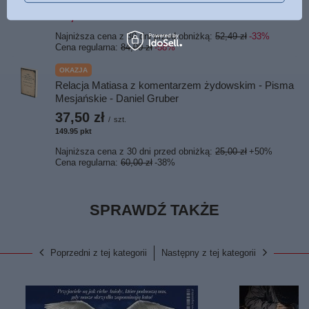
35,00 zł
/
szt.
Najniższa cena z 30 dni przed obniżką:
52,49 zł
-33%
Cena regularna:
84,00 zł
-58%
OKAZJA
Relacja Matiasa z komentarzem żydowskim - Pisma
Mesjańskie - Daniel Gruber
37,50 zł
/
szt.
149.95
pkt
punktów
Najniższa cena z 30 dni przed obniżką:
25,00 zł
+50%
Cena regularna:
60,00 zł
-38%
SPRAWDŹ TAKŻE
Poprzedni z tej kategorii
Następny z tej kategorii