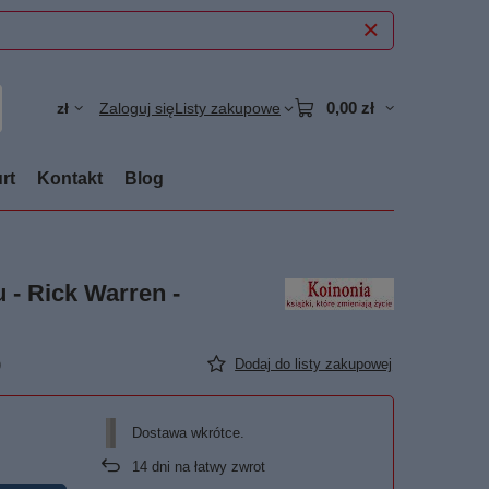
0,00 zł
zł
Zaloguj się
Listy zakupowe
rt
Kontakt
Blog
 - Rick Warren -
)
Dodaj do listy zakupowej
Dostawa wkrótce
14
dni na łatwy zwrot