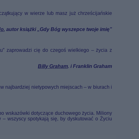
czątkujący w wierze lub masz już chrześcijańskie
do
, autor książki „Gdy Bóg wyszepce twoje imię”
lu” zaprowadzi cię do czegoś wielkiego – życia z
Billy Graham
. i Franklin Graham
 w najbardziej nietypowych miejscach – w biurach i
a po wskazówki dotyczące duchowego życia. Miliony
 – wszyscy spotykają się, by dyskutować o Życiu