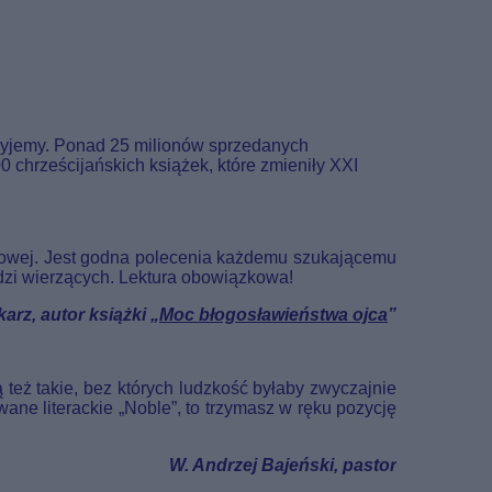
 żyjemy. Ponad 25 milionów sprzedanych
 chrześcijańskich książek, które zmieniły XXI
howej. Jest godna polecenia każdemu szukającemu
dzi wierzących. Lektura obowiązkowa!
ekarz, autor książki „
Moc błogosławieństwa ojca
”
 też takie, bez których ludzkość byłaby zwyczajnie
ane literackie „Noble”, to trzymasz w ręku pozycję
W. Andrzej Bajeński, pastor