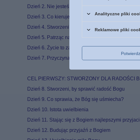
Dzień 2. Nie jesteś dziełem przypadku
Analityczne pliki coo
Dzień 3. Co kieruje twoim życiem?
Dzień 4. Stworzeni, by żyć wiecznie
Reklamowe pliki coo
Dzień 5. Patrząc na życie z Bożej perspektywy
Dzień 6. Życie to zadanie do wykonania
Potwier
Dzień 7. Przyczyna wszystkiego
CEL PIERWSZY: STWORZONY DLA RADOŚCI 
Dzień 8. Stworzeni, by sprawić radość Bogu
Dzień 9. Co sprawia, że Bóg się uśmiecha?
Dzień 10. Istota uwielbienia
Dzień 11. Stając się z Bogiem najlepszymi przyjac
Dzień 12. Budując przyjaźń z Bogiem