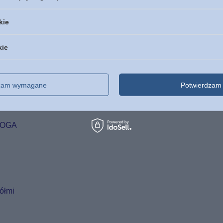
kie
kie
dzam wymagane
Potwierdzam 
BOGA
iółmi