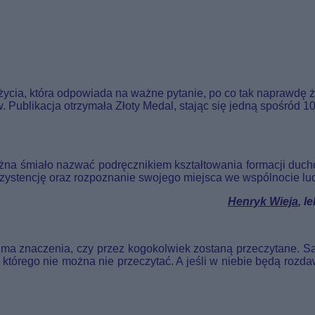
życia, która odpowiada na ważne pytanie, po co tak naprawdę
Publikacja otrzymała Złoty Medal, stając się jedną spośród 100
żna śmiało nazwać podręcznikiem kształtowania formacji duc
zystencję oraz rozpoznanie swojego miejsca we wspólnocie lu
Henryk Wieja
, l
e ma znaczenia, czy przez kogokolwiek zostaną przeczytane. Są
 którego nie można nie przeczytać. A jeśli w niebie będą rozdaw