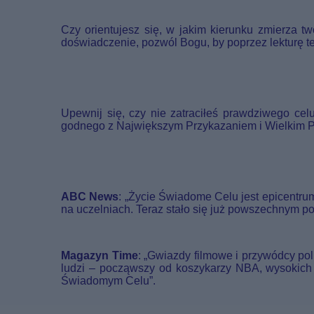
Czy orientujesz się, w jakim kierunku zmierza t
doświadczenie, pozwól Bogu, by poprzez lekturę te
Upewnij się, czy nie zatraciłeś prawdziwego cel
godnego z Największym Przykazaniem i Wielkim 
ABC News
: „Życie Świadome Celu jest epicentru
na uczelniach. Teraz stało się już powszechnym p
Magazyn Time
: „Gwiazdy filmowe i przywódcy po
ludzi – począwszy od koszykarzy NBA, wysokich 
Świadomym Celu”.