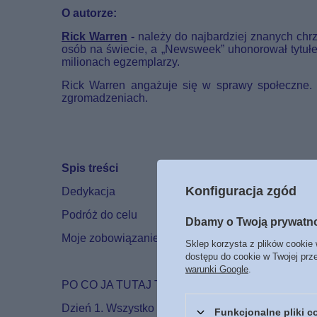
O autorze:
Rick Warren
-
należy do najbardziej znanych chr
osób na świecie, a „Newsweek” uhonorował tytułe
milionach egzemplarzy.
Rick Warren angażuje się w sprawy społeczne
zgromadzeniach.
Spis treści
Konfiguracja zgód
Dedykacja
Podróż do celu
Dbamy o Twoją prywatn
Moje zobowiązanie
Sklep korzysta z plików cookie 
dostępu do cookie w Twojej prz
warunki Google
.
PO CO JA TUTAJ TAK NAPRAWDĘ JESTEM?
Dzień 1. Wszystko zaczyna się w Bogu
Funkcjonalne pliki 