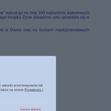
e” wpisał go na listę 100 najbardziej wpływowych
jego książka
Życie świadome celu
sprzedała się w
ym w Davos oraz na licznych międzynarodowych
ć warunki przechowywania lub
 także na stronie
Prywatność i
Zawsze aktywne