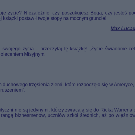
woje życie? Niezależnie, czy poszukujesz Boga, czy jesteś po
j książki postawił twoje stopy na mocnym gruncie!
Max Luca
u swojego życia – przeczytaj tę książkę! „Życie świadome ce
Poleceniem Misyjnym.
m duchowego trzęsienia ziemi, które rozpoczęło się w Ameryce,
oruszeniem”.
lityczni nie są jedynymi, którzy zwracają się do Ricka Warren
rangą biznesmenów, uczniów szkół średnich, aż po więźniów