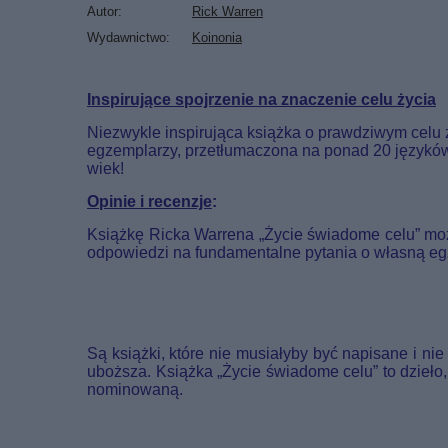
Autor
Rick Warren
Wydawnictwo
Koinonia
Inspirujące spojrzenie na znaczenie celu życia
Niezwykle inspirująca książka o prawdziwym celu 
egzemplarzy, przetłumaczona na ponad 20 języków. 
wiek!
Opinie i recenzje
:
Książkę Ricka Warrena „Życie świadome celu” mo
odpowiedzi na fundamentalne pytania o własną eg
Są książki, które nie musiałyby być napisane i ni
uboższa. Książka „Życie świadome celu” to dzieło,
nominowaną.