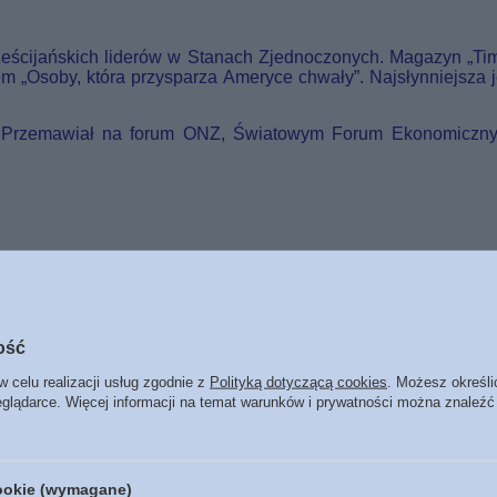
ześcijańskich liderów w Stanach Zjednoczonych. Magazyn „Tim
m „Osoby, która przysparza Ameryce chwały”. Najsłynniejsza 
. Przemawiał na forum ONZ, Światowym Forum Ekonomiczn
ość
w celu realizacji usług zgodnie z
Polityką dotyczącą cookies
. Możesz określi
eglądarce. Więcej informacji na temat warunków i prywatności można znaleźć
cookie (wymagane)