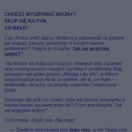
CHCESZ WYGRYWAĆ WOJNY?
SKUP SIĘ NA TYM,
CO MAŁE!
Czy chcesz mieć jasną i skuteczną odpowiedź na pytanie
jak wygrać zawsze, wszędzie i z każdym swoim
problemem? Sięgnij po książkę “
Jak się wygrywa
wojny?
”!
Na drodze do realizacji naszych śmiałych wizji i planów
oraz rozwiązywania naszych życiowych problemów Bóg
prowadzi nas przez proces „Alleluja i do tyłu”, w którym
najważniejsze jest nie to co wielkie, ale to, co małe –
drobnostki, okruchy, szczegóły, maleńkie i niepozorne
gesty.
Dlaczego tak jest i co zrobić, żeby wychodzić zwycięsko z
każdej swojej życiowej potyczki? O tym jest książka “Jak
się wygrywa wojny?”.
Zrozumiesz, dzięki niej, dlaczego:
Źródłem zwycięstwa jest
Jego moc
, a nie Twoja siła!