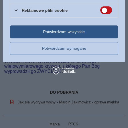
Interesuje go to, co mówi dziś do Kościoła Duch Święty.
Reklamowe pliki cookie
Przed dwudziestu laty opublikował książkę „Radykalni” –
poruszające wywiady z Tomaszem Budzyńskim, Darkiem
Malejonkiem, Piotrem Żyżelewiczem i Grzegorzem
Wacławem „Dzikim”. Wywiady z czołowymi muzykami
Potwierdzam wszystkie
rodzimego undergroundu i ikonami kultury niezależnej,
którzy przeżyli nawrócenie i publicznie przyznawali się do
wiary w Boga.
Potwierdzam wymagane
W książce “
JAK SIĘ WYGRYWA WOJNY
” dzieli się
owocami, które wyrosły podczas kilkuletniego i
wielowymiarowego kryzysu, z którego Pan Bóg
wyprowadził go ZWYCIĘSKO.
DO POBRANIA
Jak się wygrywa wojny - Marcin Jakimowicz - oprawa miękka
Marka
RTCK