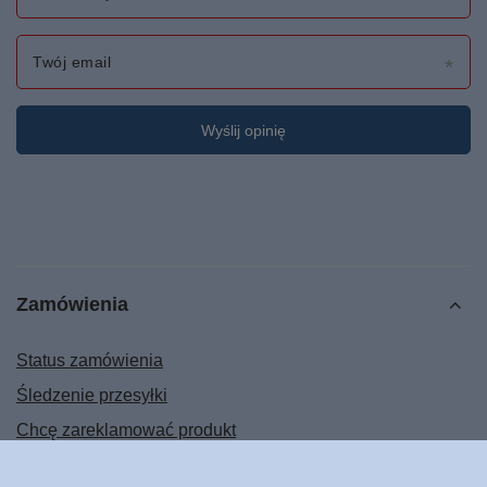
Twój email
Wyślij opinię
Zamówienia
Status zamówienia
Śledzenie przesyłki
Chcę zareklamować produkt
Chcę odstąpić od umowy