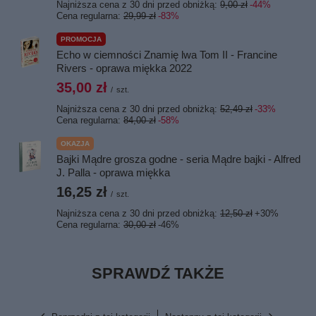
Najniższa cena z 30 dni przed obniżką:
9,00 zł
-44%
Cena regularna:
29,99 zł
-83%
PROMOCJA
Echo w ciemności Znamię lwa Tom II - Francine
Rivers - oprawa miękka 2022
35,00 zł
/
szt.
Najniższa cena z 30 dni przed obniżką:
52,49 zł
-33%
Cena regularna:
84,00 zł
-58%
OKAZJA
Bajki Mądre grosza godne - seria Mądre bajki - Alfred
J. Palla - oprawa miękka
16,25 zł
/
szt.
Najniższa cena z 30 dni przed obniżką:
12,50 zł
+30%
Cena regularna:
30,00 zł
-46%
SPRAWDŹ TAKŻE