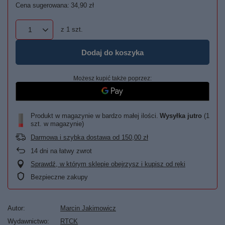
Cena sugerowana:
34,90 zł
z
1
szt.
Dodaj do koszyka
Możesz kupić także poprzez:
Produkt w magazynie w bardzo małej ilości
Wysyłka
jutro
(1
szt. w magazynie)
Darmowa i szybka dostawa
od
150,00 zł
14
dni na łatwy zwrot
Sprawdź, w którym sklepie obejrzysz i kupisz od ręki
Bezpieczne zakupy
Autor
Marcin Jakimowicz
Wydawnictwo
RTCK