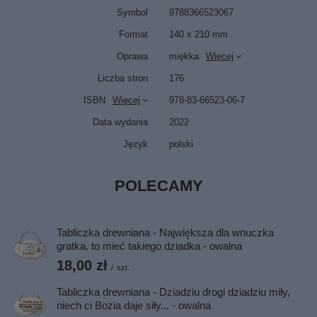
Symbol
9788366523067
Format
140 x 210 mm
Oprawa
miękka
Więcej
Liczba stron
176
ISBN
Więcej
978-83-66523-06-7
Data wydania
2022
Język
polski
POLECAMY
Tabliczka drewniana - Największa dla wnuczka
gratka, to mieć takiego dziadka - owalna
18,00 zł
/
szt.
Tabliczka drewniana - Dziadziu drogi dziadziu miły,
niech ci Bozia daje siły... - owalna