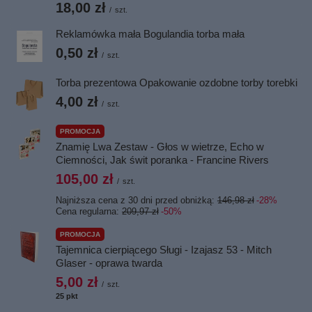
18,00 zł
/
szt.
Reklamówka mała Bogulandia torba mała
0,50 zł
/
szt.
Torba prezentowa Opakowanie ozdobne torby torebki
4,00 zł
/
szt.
PROMOCJA
Znamię Lwa Zestaw - Głos w wietrze, Echo w
Ciemności, Jak świt poranka - Francine Rivers
105,00 zł
/
szt.
Najniższa cena z 30 dni przed obniżką:
146,98 zł
-28%
Cena regularna:
209,97 zł
-50%
PROMOCJA
Tajemnica cierpiącego Sługi - Izajasz 53 - Mitch
Glaser - oprawa twarda
5,00 zł
/
szt.
25
pkt
punktów