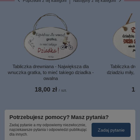
Poprzedni z tej kategorii
Następny z tej kategorii
Tabliczka drewniana - Największa dla
Tabliczka drew
wnuczka gratka, to mieć takiego dziadka -
dziadziu miły, ni
owalna
18,00 zł
18,
/
szt.
Potrzebujesz pomocy? Masz pytania?
Zadaj pytanie a my odpowiemy niezwłocznie,
Zadaj pytanie
najciekawsze pytania i odpowiedzi publikując
dla innych.