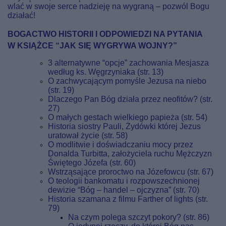
wlać w swoje serce nadzieję na wygraną – pozwól Bogu
działać!
BOGACTWO HISTORII I ODPOWIEDZI NA PYTANIA
W KSIĄŻCE “JAK SIĘ WYGRYWA WOJNY?”
3 alternatywne “opcje” zachowania Mesjasza
według ks. Węgrzyniaka (str. 13)
O zachwycającym pomyśle Jezusa na niebo
(str. 19)
Dlaczego Pan Bóg działa przez neofitów? (str.
27)
O małych gestach wielkiego papieża (str. 54)
Historia siostry Pauli, Żydówki której Jezus
uratował życie (str. 58)
O modlitwie i doświadczaniu mocy przez
Donalda Turbitta, założyciela ruchu Mężczyzn
Świętego Józefa (str. 60)
Wstrząsające proroctwo na Józefowcu (str. 67)
O teologii bankomatu i rozpowszechnionej
dewizie “Bóg – handel – ojczyzna” (str. 70)
Historia szamana z filmu Farther of lights (str.
79)
Na czym polega szczyt pokory? (str. 86)