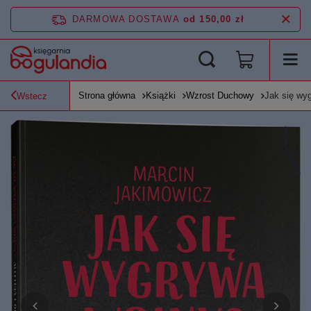
DARMOWA DOSTAWA
od 150,00 zł
Strona główna
Książki
Wzrost Duchowy
Jak się wy
Wstecz