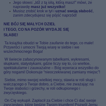
Jego słowo: „Idź z tą siłą, którą masz!” mówi, że
naprawdę
masz już wszystko!
Musisz zrobić krok w tył i
uznać swoją słabość
,
zanim zdecydujesz się pójść naprzód!
NIE BÓJ SIĘ MAŁYCH DZIEŁ
I TEGO, CO NA POZÓR WYDAJE SIĘ
SŁABE!
Ta książka obudzi w Tobie zaufanie do tego, co małe!
Przywróci i umocni Twoją wiarę w siebie i we
wszechmocnego Boga!
W świecie zafascynowanym tabelkami, wykresami,
słupkami, statystykami, gdzie liczy się to, co wielkie,
spektakularne i zauważalne – Bóg wywraca wszystko do
góry nogami! Dokonuje “nieoczekiwanej zamiany miejsc”!
Siebie, mimo swojej wielkiej mocy, stawia w roli sługi i
walczącego o Twoje dobro, a Ciebie, nie zważając na
Twoje słabości i grzechy, w roli odkupionego i
zwycięskiego.
On Cię wykupił. Zapłacił za Ciebie i chce Ci dać swoje
zwycięstwo, które będzie Twoim triumfem! Pozwól Jemu