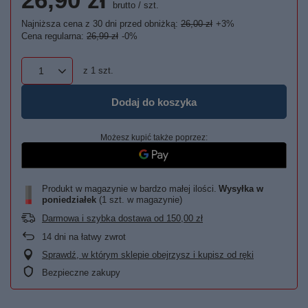
brutto
/
szt.
Najniższa cena z 30 dni przed obniżką:
26,00 zł
+3%
Cena regularna:
26,99 zł
-0%
z
1
szt.
Dodaj do koszyka
Możesz kupić także poprzez:
Produkt w magazynie w bardzo małej ilości
Wysyłka
w
poniedziałek
(1 szt. w magazynie)
Darmowa i szybka dostawa
od
150,00 zł
14
dni na łatwy zwrot
Sprawdź, w którym sklepie obejrzysz i kupisz od ręki
Bezpieczne zakupy