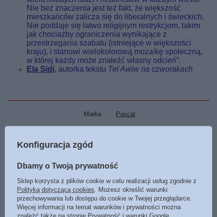
Nie bez znaczenia jest też fakt, że większość
mieszkańców zalicza się do liberalnych i świeckich.
Nie poddaje się łatwo religijnym restrykcjom, takim
jak chociażby ograniczenia wynikające z
przestrzegania szabatu (istniejące w większości
kraju), i stanowi wielokolorową mozaikę społeczną,
w której każdy może znaleźć własny odcień”.
Ela Sidi
, autorka tekstu
Tel Awiw na czworakach
Marka
Pascal
Symbol
9788381034142
Konfiguracja zgód
Data wydania
2019
Format
115 x 190 mm
Dbamy o Twoją prywatność
Oprawa
twarda
Sklep korzysta z plików cookie w celu realizacji usług zgodnie z
Liczba stron
156
Polityką dotyczącą cookies
. Możesz określić warunki
przechowywania lub dostępu do cookie w Twojej przeglądarce.
ISBN
Więcej
978-83-8103-414-2
Więcej informacji na temat warunków i prywatności można
znaleźć także na stronie
Prywatność i warunki Google
.