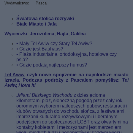
Wydawnictwo
Pascal
Światowa stolica rozrywki
Białe Miasto i Jafa
Wycieczki: Jerozolima, Hajfa, Galilea
• Mały Tel Awiw czy Stary Tel Awiw?
• Gdzie jest Bauhaus?
• Plaża industrialna, ortodoksyjna, hotelowa czy
psia?
• Gdzie podają najlepszy humus?
Tel Awiw
, czyli nowe spojrzenie na najmłodsze miasto
Izraela. Podczas podróży z Pascalem pomyślisz:
Tel
Awiw, I love it!
„
Miami Bliskiego Wschodu
z dziesięcioma
kilometrami plaż, słoneczną pogodą przez cały rok,
ogromnym wyborem najlepszych pubów, restauracji i
klubów otwartych do wschodu słońca, z festiwalami,
imprezami kulturalno-rozrywkowymi i liberalnym
podejściem do społeczności LGBT oraz otwartymi na
kontakty kobietami i mężczyznami jest marzeniem
wielu młodych ludzi i hedonistów w każdym wieku.