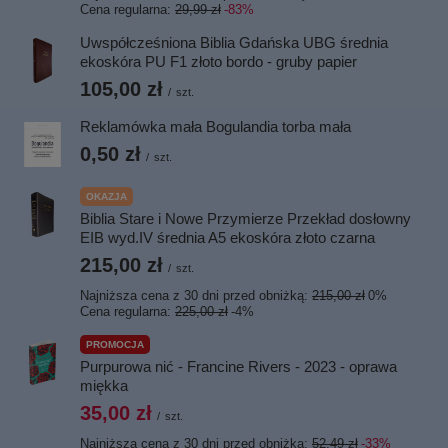
Cena regularna:
29,99 zł
-83%
Uwspółcześniona Biblia Gdańska UBG średnia
ekoskóra PU F1 złoto bordo - gruby papier
105,00 zł
/
szt.
Reklamówka mała Bogulandia torba mała
0,50 zł
/
szt.
OKAZJA
Biblia Stare i Nowe Przymierze Przekład dosłowny
EIB wyd.IV średnia A5 ekoskóra złoto czarna
215,00 zł
/
szt.
Najniższa cena z 30 dni przed obniżką:
215,00 zł
0%
Cena regularna:
225,00 zł
-4%
PROMOCJA
Purpurowa nić - Francine Rivers - 2023 - oprawa
miękka
35,00 zł
/
szt.
Najniższa cena z 30 dni przed obniżką:
52,49 zł
-33%