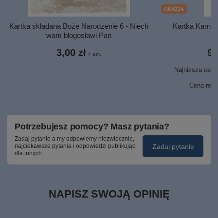
OKAZJA
Kartka składana Boże Narodzenie 6 - Niech
Kartka Karnet
wam błogosławi Pan
3,00 zł
9,
/
szt.
Najniższa cena 
9
Cena regu
Potrzebujesz pomocy? Masz pytania?
Zadaj pytanie a my odpowiemy niezwłocznie,
Zadaj pytanie
najciekawsze pytania i odpowiedzi publikując
dla innych.
NAPISZ SWOJĄ OPINIĘ