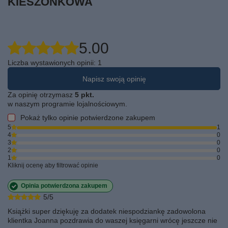
KIESZONKOWA
5.00
Liczba wystawionych opinii: 1
Napisz swoją opinię
Za opinię otrzymasz
5 pkt.
w naszym programie lojalnościowym.
Pokaż tylko opinie potwierdzone zakupem
5
1
4
0
3
0
2
0
1
0
Kliknij ocenę aby filtrować opinie
Opinia potwierdzona zakupem
5/5
Książki super dziękuję za dodatek niespodziankę zadowolona
klientka Joanna pozdrawia do waszej księgarni wrócę jeszcze nie