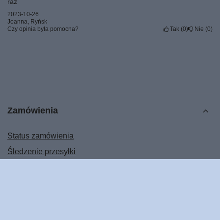
raz
2023-10-26
Joanna, Ryńsk
Czy opinia była pomocna?
Tak
0
Nie
0
Zamówienia
Status zamówienia
Śledzenie przesyłki
Chcę zareklamować produkt
Chcę odstąpić od umowy
Chcę wymienić produkt
Kontakt