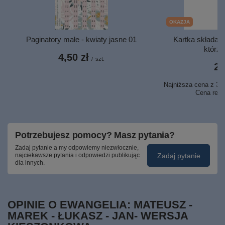
OKAZJA
Paginatory małe - kwiaty jasne 01
Kartka składana
którz
4,50 zł
/
szt.
2,
Najniższa cena z 30 
Cena regu
Potrzebujesz pomocy? Masz pytania?
Zadaj pytanie a my odpowiemy niezwłocznie,
Zadaj pytanie
najciekawsze pytania i odpowiedzi publikując
dla innych.
OPINIE O EWANGELIA: MATEUSZ -
MAREK - ŁUKASZ - JAN- WERSJA