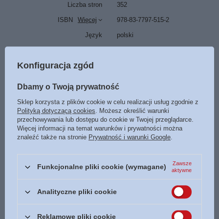
Liczba stron
352
ISBN
Więcej
978-83-7797-515-2
Język
polski
POLECAMY
Konfiguracja zgód
Dbamy o Twoją prywatność
Paginatory małe - kwiaty jasne 01
Sklep korzysta z plików cookie w celu realizacji usług zgodnie z
4,50 zł
Polityką dotyczącą cookies
. Możesz określić warunki
/
szt.
przechowywania lub dostępu do cookie w Twojej przeglądarce.
Więcej informacji na temat warunków i prywatności można
OKAZJA
znaleźć także na stronie
Prywatność i warunki Google
.
Kartka składana 21 z wersetem A tych, którzy Twe
SŁOWO
2,25 zł
Zawsze
/
szt.
Funkcjonalne pliki cookie (wymagane)
aktywne
Najniższa cena z 30 dni przed obniżką:
2,25 zł
0%
Cena regularna:
3,00 zł
-25%
Analityczne pliki cookie
Magnes 46 na lodówkę Nigdy cię nie opuszczę ani
3,00 zł
Reklamowe pliki cookie
/
szt.