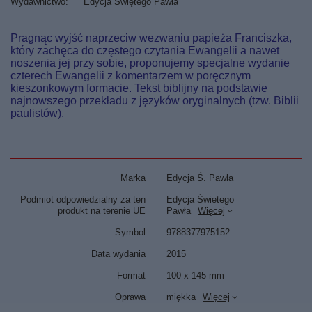
Wydawnictwo
Edycja Świętego Pawła
Pragnąc wyjść naprzeciw wezwaniu papieża Franciszka,
który zachęca do częstego czytania Ewangelii a nawet
noszenia jej przy sobie, proponujemy specjalne wydanie
czterech Ewangelii z komentarzem w poręcznym
kieszonkowym formacie. Tekst biblijny na podstawie
najnowszego przekładu z języków oryginalnych (tzw. Biblii
paulistów).
Marka
Edycja Ś. Pawła
Podmiot odpowiedzialny za ten
Edycja Świetego
produkt na terenie UE
Pawła
Więcej
Symbol
9788377975152
Data wydania
2015
Format
100 x 145 mm
Oprawa
miękka
Więcej