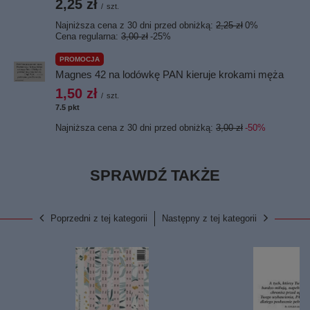
2,25 zł
/
szt.
Najniższa cena z 30 dni przed obniżką:
2,25 zł
0%
Cena regularna:
3,00 zł
-25%
PROMOCJA
Magnes 42 na lodówkę PAN kieruje krokami męża
1,50 zł
/
szt.
7.5
pkt
punktów
Najniższa cena z 30 dni przed obniżką:
3,00 zł
-50%
SPRAWDŹ TAKŻE
Poprzedni z tej kategorii
Następny z tej kategorii