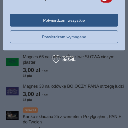
15
pkt
punktów
OKAZJA
Potwierdzam wszystkie
Magnes 58 na lodówkę Nie ma człowieka, który by
1,50 zł
/
szt.
7.5
pkt
punktów
Potwierdzam wymagane
Najniższa cena z 30 dni przed obniżką:
1,50 zł
0%
Cena regularna:
3,00 zł
-50%
Magnes 66 na lodówkę Życzliwe SŁOWA niczym
plaster
3,00 zł
/
szt.
15
pkt
punktów
Magnes 33 na lodówkę BO OCZY PANA strzegą ludzi
3,00 zł
/
szt.
15
pkt
punktów
OKAZJA
Kartka składana 25 z wersetem Przylgnąłem, PANIE
do Twoich