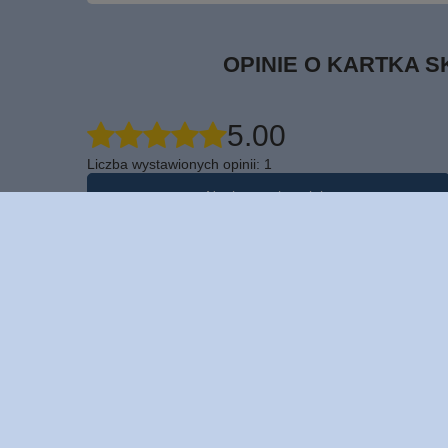
OPINIE O KARTKA S
5.00
Liczba wystawionych opinii: 1
Napisz swoją opinię
Za opinię otrzymasz
5 pkt.
w naszym programie lojalnościowym.
Pokaż tylko opinie potwierdzone zakupem
5
4
3
2
1
Kliknij ocenę aby filtrować opinie