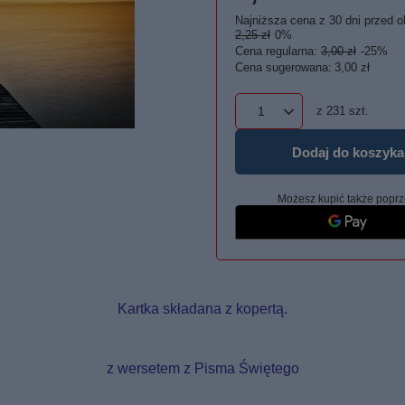
Najniższa cena z 30 dni przed o
2,25 zł
0%
Cena regularna:
3,00 zł
-25%
Cena sugerowana:
3,00 zł
z
231
szt.
Dodaj do koszyka
Możesz kupić także poprz
Kartka składana z kopertą.
z wersetem z Pisma Świętego