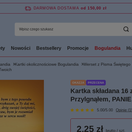
DARMOWA DOSTAWA
od 150,00 zł
ty
Nowości
Bestsellery
Promocje
Bogulandia
Hu
andia
Kartki okolicznościowe Bogulandia
Werset z Pisma Świętego
Twoich
OKAZJA
PRZECENA
Kartka składana 16
Przylgnąłem, PANIE
5.00/5.00
Opinie (1
2,25 zł
brutto
/
szt.