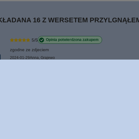
KŁADANA 16 Z WERSETEM PRZYLGNĄŁEM
5/5
Opinia potwierdzona zakupem
zgodne ze zdjeciem
2024-01-29
Anna, Grajewo
1
0
0
0
0