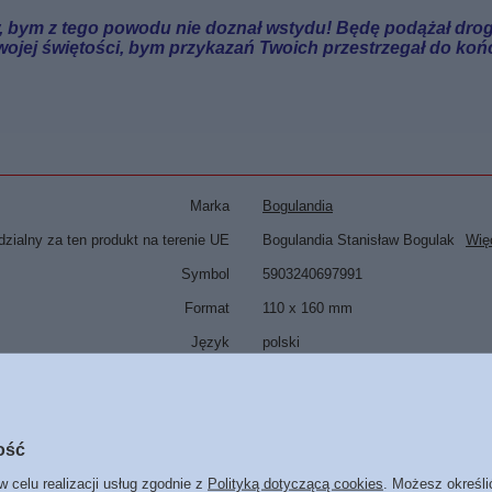
w, bym z tego powodu nie doznał wstydu! Będę
podążał
drog
wojej
świętości
, bym przykazań Twoich przestrzegał do końc
Marka
Bogulandia
zialny za ten produkt na terenie UE
Bogulandia Stanisław Bogulak
Wię
Symbol
5903240697991
Format
110 x 160 mm
Język
polski
POLECAMY
ość
w celu realizacji usług zgodnie z
Polityką dotyczącą cookies
. Możesz określi