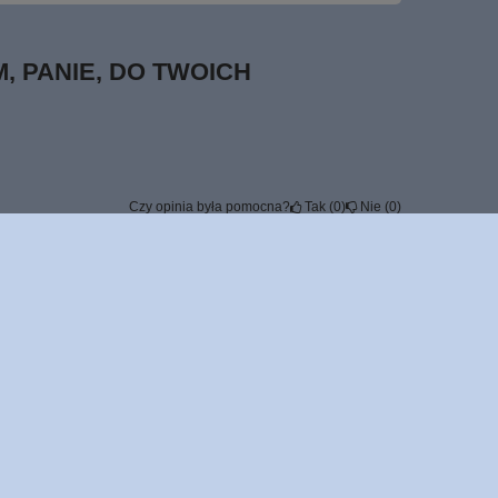
, PANIE, DO TWOICH
Czy opinia była pomocna?
Tak
0
Nie
0