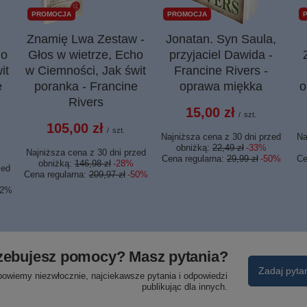
PROMOCJA
PROMOCJA
Znamię Lwa Zestaw -
Jonatan. Syn Saula,
ho
Głos w wietrze, Echo
przyjaciel Dawida -
it
w Ciemności, Jak świt
Francine Rivers -
e
poranka - Francine
oprawa miękka
o
Rivers
15,00 zł
/
szt.
105,00 zł
/
szt.
Najniższa cena z 30 dni przed
Na
obniżką:
22,49 zł
-33%
Najniższa cena z 30 dni przed
Cena regularna:
29,99 zł
-50%
Ce
obniżką:
146,98 zł
-28%
zed
Cena regularna:
209,97 zł
-50%
42%
zebujesz pomocy? Masz pytania?
Zadaj pyta
powiemy niezwłocznie, najciekawsze pytania i odpowiedzi
publikując dla innych.