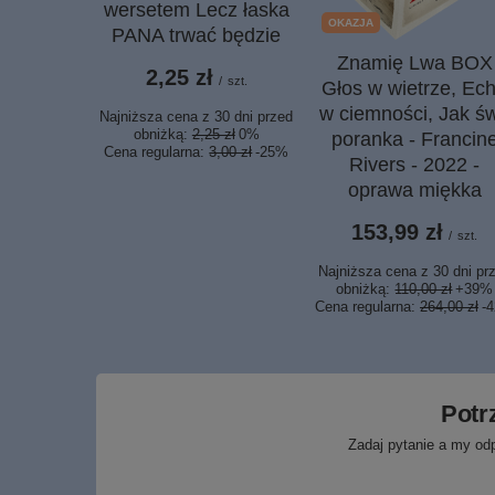
wersetem Lecz łaska
OKAZJA
PANA trwać będzie
Znamię Lwa BOX
2,25 zł
/
szt.
Głos w wietrze, Ec
w ciemności, Jak św
Najniższa cena z 30 dni przed
obniżką:
2,25 zł
0%
poranka - Francin
Cena regularna:
3,00 zł
-25%
Rivers - 2022 -
oprawa miękka
153,99 zł
/
szt.
Najniższa cena z 30 dni pr
obniżką:
110,00 zł
+39%
Cena regularna:
264,00 zł
-
Potr
Zadaj pytanie a my od