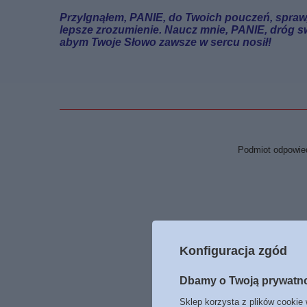
Przylgnąłem
, PANIE, do Twoich pouczeń, spra
lepsze zrozumienie. Naucz mnie, PANIE, dróg s
abym Twoje Słowo zawsze w sercu nosił!
Podmiot odpowied
Konfiguracja zgód
Dbamy o Twoją prywatn
Sklep korzysta z plików cookie 