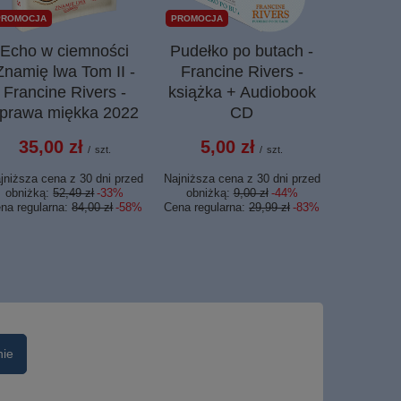
PROMOCJA
PROMOCJA
Echo w ciemności
Pudełko po butach -
Burka mi
Znamię lwa Tom II -
Francine Rivers -
Monfor
Francine Rivers -
książka + Audiobook
prawa miękka 2022
CD
44,
35,00 zł
5,00 zł
/
szt.
/
szt.
jniższa cena z 30 dni przed
Najniższa cena z 30 dni przed
obniżką:
52,49 zł
-33%
obniżką:
9,00 zł
-44%
na regularna:
84,00 zł
-58%
Cena regularna:
29,99 zł
-83%
nie