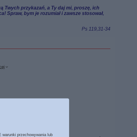
ą Twych przykazań, a Ty daj mi, proszę, ich
a! Spraw, bym je rozumiał i zawsze stosował,
Ps 119,31-34
cej
ć warunki przechowywania lub