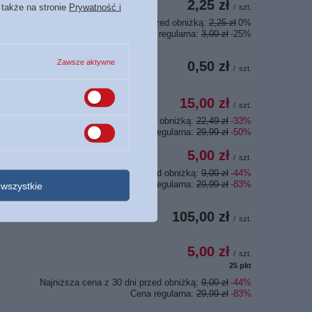
2,25 zł
 także na stronie
Prywatność i
/
szt.
Najniższa cena z 30 dni przed obniżką:
2,25 zł
0%
Cena regularna:
3,00 zł
-25%
Zawsze aktywne
0,50 zł
/
szt.
15,00 zł
/
szt.
Najniższa cena z 30 dni przed obniżką:
22,49 zł
-33%
Cena regularna:
29,99 zł
-50%
5,00 zł
/
szt.
Najniższa cena z 30 dni przed obniżką:
9,00 zł
-44%
Cena regularna:
29,99 zł
-83%
wszystkie
105,00 zł
/
szt.
5,00 zł
/
szt.
25
pkt
punktów
Najniższa cena z 30 dni przed obniżką:
9,00 zł
-44%
Cena regularna:
29,99 zł
-83%