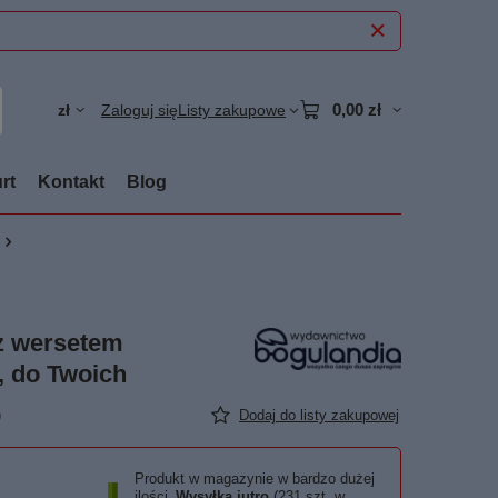
0,00 zł
zł
Zaloguj się
Listy zakupowe
rt
Kontakt
Blog
 z wersetem
, do Twoich
)
Dodaj do listy zakupowej
Produkt w magazynie w bardzo dużej
ilości
Wysyłka
jutro
(231 szt. w