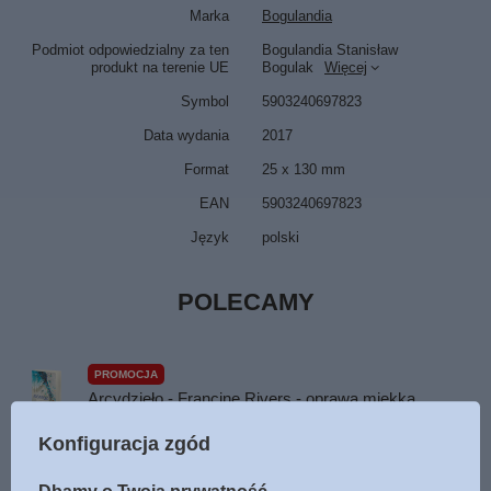
Marka
Bogulandia
Podmiot odpowiedzialny za ten
Bogulandia Stanisław
produkt na terenie UE
Bogulak
Więcej
Symbol
5903240697823
Data wydania
2017
Format
25 x 130 mm
EAN
5903240697823
Język
polski
POLECAMY
PROMOCJA
Arcydzieło - Francine Rivers - oprawa miękka
24,95 zł
/
szt.
Konfiguracja zgód
Najniższa cena z 30 dni przed obniżką:
29,94 zł
-16%
Cena regularna:
49,90 zł
-50%