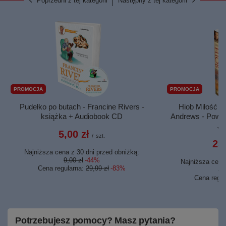
Poprzedni z tej kategorii
Następny z tej kategorii
PROMOCJA
PROMOCJA
Pudełko po butach - Francine Rivers -
Hiob Miłość p
książka + Audiobook CD
Andrews - Powieś
Je
5,00 zł
/
szt.
25,
Najniższa cena z 30 dni przed obniżką:
9,00 zł
-44%
Najniższa cena 
Cena regularna:
29,99 zł
-83%
37
Cena regu
Potrzebujesz pomocy? Masz pytania?