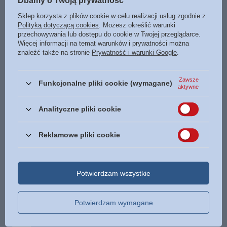
Dbamy o Twoją prywatność
Torba prezentowa Opakowanie ozdobne torby torebki
Sklep korzysta z plików cookie w celu realizacji usług zgodnie z
4,00 zł
Polityką dotyczącą cookies
. Możesz określić warunki
/
szt.
przechowywania lub dostępu do cookie w Twojej przeglądarce.
Więcej informacji na temat warunków i prywatności można
PROMOCJA
znaleźć także na stronie
Prywatność i warunki Google
.
Znamię Lwa Zestaw - Głos w wietrze, Echo w
Ciemności, Jak świt poranka - Francine Rivers
105,00 zł
Zawsze
Funkcjonalne pliki cookie (wymagane)
/
szt.
aktywne
Najniższa cena z 30 dni przed obniżką:
146,98 zł
-28%
Cena regularna:
209,97 zł
-50%
Analityczne pliki cookie
OKAZJA
Znamię Lwa BOX Głos w wietrze, Echo w ciemności,
Reklamowe pliki cookie
Jak świt poranka - Francine Rivers - 2022 - oprawa
miękka
153,99 zł
/
szt.
Potwierdzam wszystkie
Najniższa cena z 30 dni przed obniżką:
110,00 zł
+39%
Cena regularna:
264,00 zł
-42%
Potwierdzam wymagane
Reklamówka mała Bogulandia torba mała
0,50 zł
/
szt.