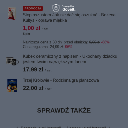
PROMOCJA
Stop oszustom Jak nie dać się oszukać - Bozena
Kultys - oprawa miękka
1,00 zł
/
szt.
5
pkt
punktów
Najniższa cena z 30 dni przed obniżką:
9,00 zł
-88%
Cena regularna:
24,99 zł
-96%
Kubek ceramiczny z napisem - Ukochany dziadku
jestem twoim największym fanem
17,99 zł
/
szt.
Trzej Królowie - Rodzinna gra planszowa
22,00 zł
/
szt.
SPRAWDŹ TAKŻE