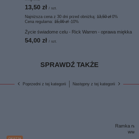
13,50 zł
/
szt.
Najniższa cena z 30 dni przed obniżką:
13,50 zł
0%
Cena regularna:
15,00 zł
-10%
Życie świadome celu - Rick Warren - oprawa miękka
54,00 zł
/
szt.
SPRAWDŹ TAKŻE
Poprzedni z tej kategorii
Następny z tej kategorii
Ramka na ta
www.b
OKAZJA