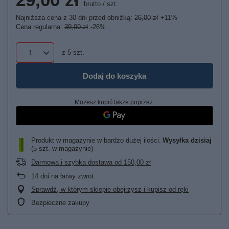
brutto
/
szt.
Najniższa cena z 30 dni przed obniżką:
26,00 zł
+11%
Cena regularna:
39,00 zł
-26%
z
5
szt.
Dodaj do koszyka
Możesz kupić także poprzez:
Produkt w magazynie w bardzo dużej ilości
Wysyłka
dzisiaj
(5 szt. w magazynie)
Darmowa i szybka dostawa
od
150,00 zł
14
dni na łatwy zwrot
Sprawdź, w którym sklepie obejrzysz i kupisz od ręki
Bezpieczne zakupy