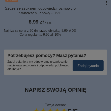
5,
Szczerze szukałem odpowiedzi rozmowy o
Świadkach Jehowy - DVD
8,99 zł
/
szt.
Najniższa cena z 30 dni przed obniżką:
8,99 zł
0%
Cena regularna:
9,99 zł
-10%
Potrzebujesz pomocy? Masz pytania?
Zadaj pytanie a my odpowiemy niezwłocznie,
Zadaj pytanie
najciekawsze pytania i odpowiedzi publikując
dla innych.
NAPISZ SWOJĄ OPINIĘ
Twoja ocena: