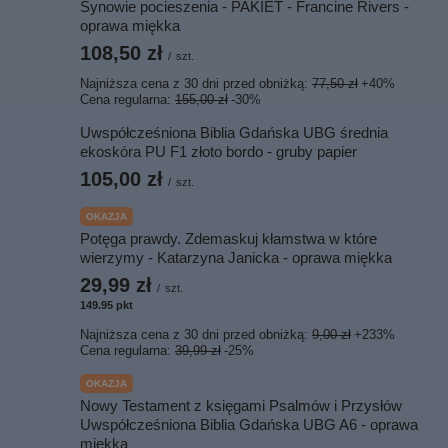
Synowie pocieszenia - PAKIET - Francine Rivers -
oprawa miękka
108,50 zł
/
szt.
Najniższa cena z 30 dni przed obniżką:
77,50 zł
+40%
Cena regularna:
155,00 zł
-30%
Uwspółcześniona Biblia Gdańska UBG średnia
ekoskóra PU F1 złoto bordo - gruby papier
105,00 zł
/
szt.
OKAZJA
Potęga prawdy. Zdemaskuj kłamstwa w które
wierzymy - Katarzyna Janicka - oprawa miękka
29,99 zł
/
szt.
149.95
pkt
punktów
Najniższa cena z 30 dni przed obniżką:
9,00 zł
+233%
Cena regularna:
39,99 zł
-25%
OKAZJA
Nowy Testament z księgami Psalmów i Przysłów
Uwspółcześniona Biblia Gdańska UBG A6 - oprawa
miękka