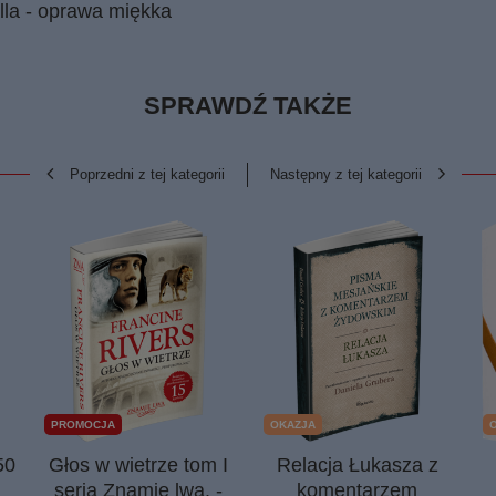
lla - oprawa miękka
SPRAWDŹ TAKŻE
Poprzedni z tej kategorii
Następny z tej kategorii
PROMOCJA
OKAZJA
50
Głos w wietrze tom I
Relacja Łukasza z
seria Znamię lwa. -
komentarzem