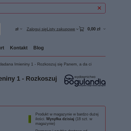
0,00 zł
zł
Zaloguj się
Listy zakupowe
rt
Kontakt
Blog
kładana Imieniny 1 - Rozkoszuj się Panem, a da ci
eniny 1 - Rozkoszuj
Produkt w magazynie w bardzo dużej
ilości
Wysyłka
dzisiaj
(18 szt. w
magazynie)