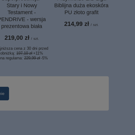
Stary i Nowy
Biblijna duża ekoskóra
apokry
Testament -
PU złoto grafit
c
PENDRIVE - wersja
214,99 zł
79,
/
szt.
prezentowa biała
Najniższa c
219,00 zł
/
szt.
obniżk
Cena regul
jniższa cena z 30 dni przed
obniżką:
197,10 zł
+11%
na regularna:
229,99 zł
-5%
nie