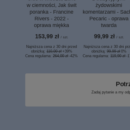
w ciemności, Jak świt
żydowskimi
poranka - Francine
komentarzami - Sac
Rivers - 2022 -
Pecaric - oprawa
oprawa miękka
twarda
153,99 zł
99,99 zł
/
szt.
/
szt.
Najniższa cena z 30 dni przed
Najniższa cena z 30 dni pr
obniżką:
110,00 zł
+39%
obniżką:
99,99 zł
0%
Cena regularna:
264,00 zł
-42%
Cena regularna:
119,90 zł
-
Potr
Zadaj pytanie a my od