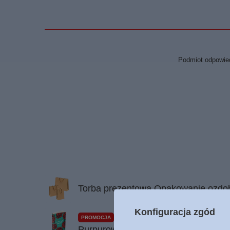
Podmiot odpowied
Torba prezentowa Opakowanie ozdobn
Konfiguracja zgód
PROMOCJA
Purpurowa nić - Francine Rivers - 2