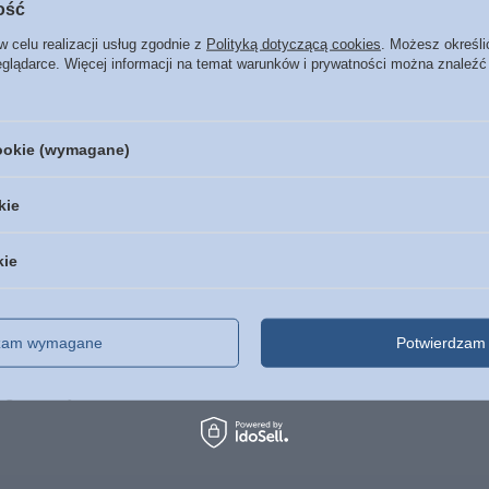
ość
w celu realizacji usług zgodnie z
Polityką dotyczącą cookies
. Możesz określi
eglądarce. Więcej informacji na temat warunków i prywatności można znaleźć
 53 - Mitch Glaser - oprawa
cookie (wymagane)
loria - oprawa twarda
kie
 - książka + Audiobook CD
kie
lfred J. Palla - oprawa miękka
dzam wymagane
Potwierdzam 
Liga Biblijna duża ekoskóra PU