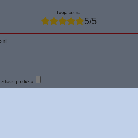
Twoja ocena:
5/5
inii
zdjęcie produktu: