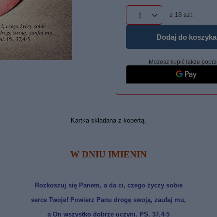
z
18
szt.
Dodaj do koszyka
Możesz kupić także poprz
Kartka składana z kopertą.
W DNIU IMIENIN
Rozkoszuj się Panem, a da ci, czego życzy sobie
serce Twoje!
Powierz Panu drogę swoją, z
aufaj mu,
a On wszystko dobrze uczyni.
PS. 37,4-5