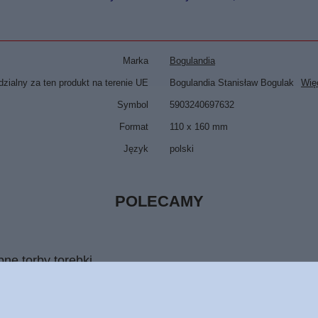
Marka
Bogulandia
zialny za ten produkt na terenie UE
Bogulandia Stanisław Bogulak
Wię
Symbol
5903240697632
Format
110 x 160 mm
Język
polski
POLECAMY
e torby torebki
023 - oprawa miękka