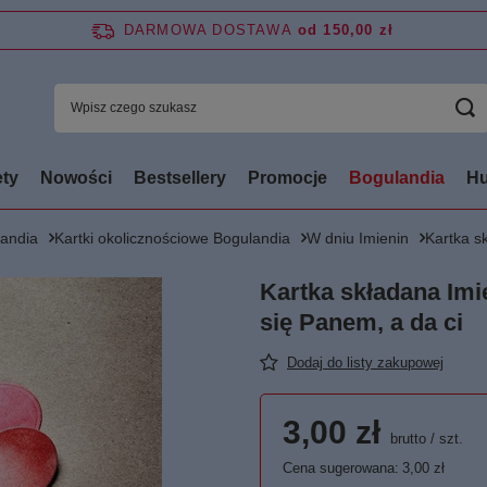
DARMOWA DOSTAWA
od 150,00 zł
ty
Nowości
Bestsellery
Promocje
Bogulandia
Hu
andia
Kartki okolicznościowe Bogulandia
W dniu Imienin
Kartka s
Kartka składana Imi
się Panem, a da ci
Dodaj do listy zakupowej
3,00 zł
brutto
/
szt.
Cena sugerowana:
3,00 zł