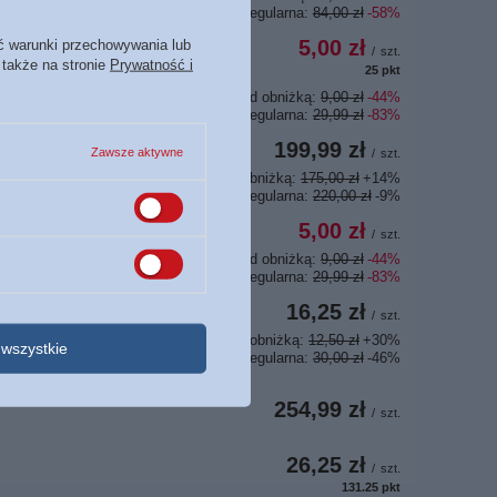
Cena regularna:
84,00 zł
-58%
5,00 zł
ć warunki przechowywania lub
/
szt.
 także na stronie
Prywatność i
25
pkt
punktów
Najniższa cena z 30 dni przed obniżką:
9,00 zł
-44%
Cena regularna:
29,99 zł
-83%
199,99 zł
Zawsze aktywne
/
szt.
Najniższa cena z 30 dni przed obniżką:
175,00 zł
+14%
Cena regularna:
220,00 zł
-9%
5,00 zł
/
szt.
Najniższa cena z 30 dni przed obniżką:
9,00 zł
-44%
Cena regularna:
29,99 zł
-83%
16,25 zł
/
szt.
Najniższa cena z 30 dni przed obniżką:
12,50 zł
+30%
wszystkie
Cena regularna:
30,00 zł
-46%
254,99 zł
/
szt.
26,25 zł
/
szt.
131.25
pkt
punktów