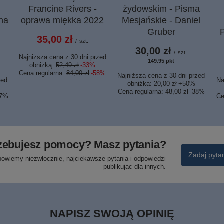
Francine Rivers -
żydowskim - Pisma
ha
oprawa miękka 2022
Mesjańskie - Daniel
Gruber
35,00 zł
/
szt.
30,00 zł
/
szt.
Najniższa cena z 30 dni przed
149.95
pkt
punktów
obniżką:
52,49 zł
-33%
Cena regularna:
84,00 zł
-58%
Najniższa cena z 30 dni przed
zed
Na
obniżką:
20,00 zł
+50%
Cena regularna:
48,00 zł
-38%
17%
Ce
zebujesz pomocy? Masz pytania?
Zadaj pyta
powiemy niezwłocznie, najciekawsze pytania i odpowiedzi
publikując dla innych.
NAPISZ SWOJĄ OPINIĘ