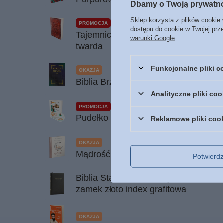
Dbamy o Twoją prywatn
Sklep korzysta z plików cookie 
PROMOCJA
dostępu do cookie w Twojej prz
Tajemnica cierpiącego Sługi - Izajasz
warunki Google
.
twarda
Funkcjonalne pliki 
OKAZJA
Biblia Brzeska 1563 rok - Soli Deo G
Analityczne pliki coo
PROMOCJA
Pudełko po butach - Francine Rivers
Reklamowe pliki coo
OKAZJA
Mądrość bajek - seria Mądre bajki - A
Potwier
Biblia Stare i Nowe Przymierze EIB 
zamek złoto index grafitowa
OKAZJA