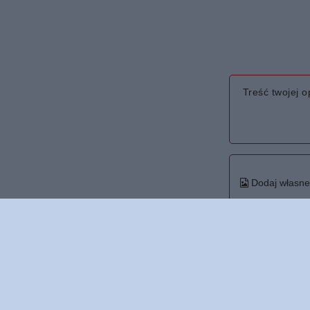
Treść twojej op
Dodaj własne 
Twoje imię
Twój email