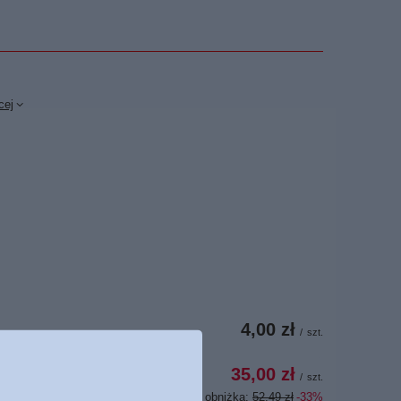
cej
4,00 zł
/
szt.
35,00 zł
/
szt.
Najniższa cena z 30 dni przed obniżką:
52,49 zł
-33%