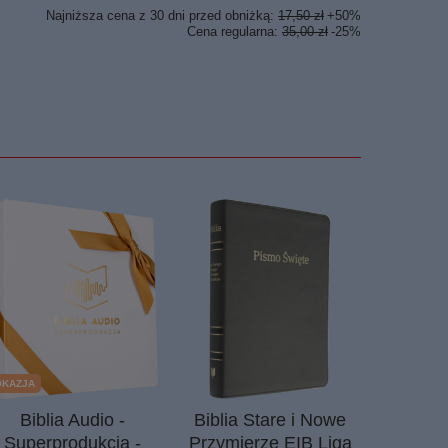
Najniższa cena z 30 dni przed obniżką:
17,50 zł
+50%
Cena regularna:
35,00 zł
-25%
OKAZJA
OKAZJA
Biblia Audio -
Biblia Stare i Nowe
Apokr
Superprodukcja -
Przymierze EIB Liga
Testame