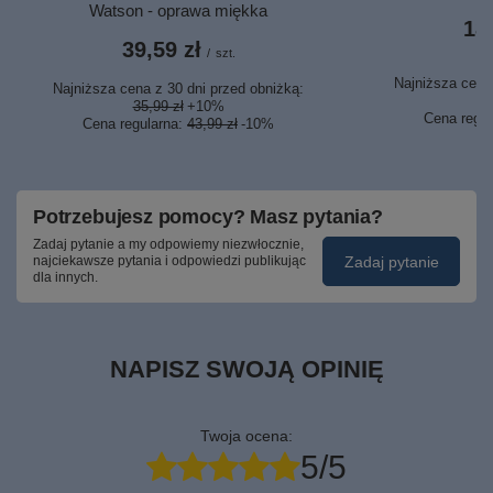
Watson - oprawa miękka
18,
39,59 zł
/
szt.
Najniższa cena 
Najniższa cena z 30 dni przed obniżką:
1
35,99 zł
+10%
Cena regu
Cena regularna:
43,99 zł
-10%
Potrzebujesz pomocy? Masz pytania?
Zadaj pytanie a my odpowiemy niezwłocznie,
Zadaj pytanie
najciekawsze pytania i odpowiedzi publikując
dla innych.
NAPISZ SWOJĄ OPINIĘ
Twoja ocena:
5/5