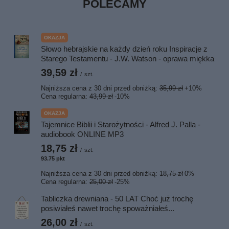
POLECAMY
OKAZJA
Słowo hebrajskie na każdy dzień roku Inspiracje z
Starego Testamentu - J.W. Watson - oprawa miękka
39,59 zł
/
szt.
Najniższa cena z 30 dni przed obniżką:
35,99 zł
+10%
Cena regularna:
43,99 zł
-10%
OKAZJA
Tajemnice Biblii i Starożytności - Alfred J. Palla -
audiobook ONLINE MP3
18,75 zł
/
szt.
93.75
pkt
punktów
Najniższa cena z 30 dni przed obniżką:
18,75 zł
0%
Cena regularna:
25,00 zł
-25%
Tabliczka drewniana - 50 LAT Choć już trochę
posiwiałeś nawet trochę spoważniałeś...
26,00 zł
/
szt.