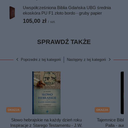
Uwspółcześniona Biblia Gdańska UBG średnia
ekoskóra PU F1 złoto bordo - gruby papier
105,00 zł
/
szt.
SPRAWDŹ TAKŻE
Poprzedni z tej kategorii
Następny z tej kategorii
OKAZJA
OKAZJA
Słowo hebrajskie na każdy dzień roku
Tajemnice Biblii i
Inspiracje z Starego Testamentu - J.W.
Palla - au