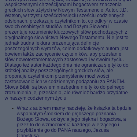
współczesnymi chrześcijanami bogactwem znaczenia
greckich słów użytych w Nowym Testamencie. Autor, J.D.
Watson, w trzystu sześćdziesięciu sześciu codziennych
odsłonach, przekazuje czytelnikom to, co odkrył w czasie
swoich osobistych studiów nad Bożym Słowem i
prezentuje rozumienie kluczowych słów pochodzących z
oryginalnego słownictwa Nowego Testamentu. Nie jest to
jednak trudna lektura prezentująca definicje
poszczególnych wyrazów, celem dodatkowym autora jest
bowiem także zachęcenie czytelników, aby przesłanie
słów nowotestamentowych zastosowali w swoim życiu.
Dlatego też autor każdego dnia nie ogranicza się tylko do
krótkiej analizy poszczególnych greckich słów, ale
proponuje czytelnikom przemyślenie możliwości
zastosowania ich w codziennym podążaniu za PANEM.
Słowa Biblii są bowiem niezbędne nie tylko do pełnego
zrozumienia jej przesłania, ale również bardzo przydatne
w naszym codziennym życiu.
Wraz z autorem mamy nadzieję, że książka ta będzie
wspaniałym środkiem do głębszego poznania
Bożego Słowa, odkrycia jego piękna i bogactwa, a
przez to do wzmocnienia każdego wierzącego i
przybliżenia go do PANA naszego, Jezusa
Chrystusa.