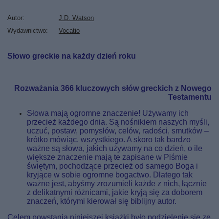
Autor
J.D. Watson
Wydawnictwo
Vocatio
Słowo greckie na każdy dzień roku
Rozważania 366 kluczowych słów greckich z Nowego
Testamentu
Słowa mają ogromne znaczenie! Używamy ich
przecież każdego dnia. Są nośnikiem naszych myśli,
uczuć, postaw, pomysłów, celów, radości, smutków –
krótko mówiąc, wszystkiego. A skoro tak bardzo
ważne są słowa, jakich używamy na co dzień, o ile
większe znaczenie mają te zapisane w Piśmie
świętym, pochodzące przecież od samego Boga i
kryjące w sobie ogromne bogactwo. Dlatego tak
ważne jest, abyśmy zrozumieli każde z nich, łącznie
z delikatnymi różnicami, jakie kryją się za doborem
znaczeń, którymi kierował się biblijny autor.
Celem powstania niniejszej książki było podzielenie się ze