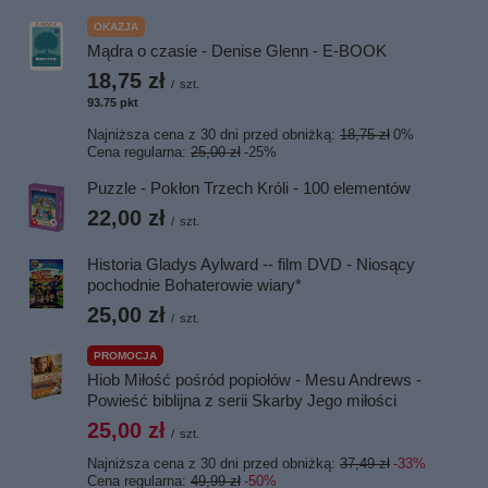
OKAZJA
Mądra o czasie - Denise Glenn - E-BOOK
18,75 zł
/
szt.
93.75
pkt
punktów
Najniższa cena z 30 dni przed obniżką:
18,75 zł
0%
Cena regularna:
25,00 zł
-25%
Puzzle - Pokłon Trzech Króli - 100 elementów
22,00 zł
/
szt.
Historia Gladys Aylward -- film DVD - Niosący
pochodnie Bohaterowie wiary*
25,00 zł
/
szt.
PROMOCJA
Hiob Miłość pośród popiołów - Mesu Andrews -
Powieść biblijna z serii Skarby Jego miłości
25,00 zł
/
szt.
Najniższa cena z 30 dni przed obniżką:
37,49 zł
-33%
Cena regularna:
49,99 zł
-50%