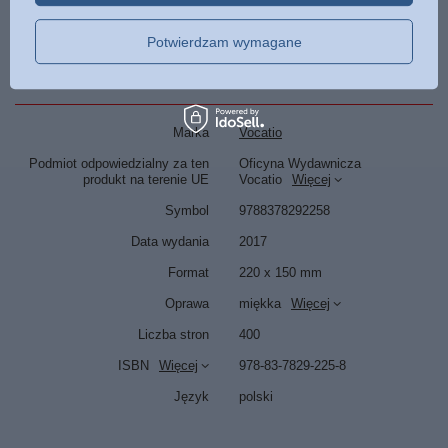
DO POBRANIA
Potwierdzam wymagane
Słowo Greckie
Marka
Vocatio
Podmiot odpowiedzialny za ten
Oficyna Wydawnicza
produkt na terenie UE
Vocatio
Więcej
Symbol
9788378292258
Data wydania
2017
Format
220 x 150 mm
Oprawa
miękka
Więcej
Liczba stron
400
ISBN
Więcej
978-83-7829-225-8
Język
polski