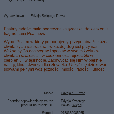
Wydawnictwo
Edycja Świętego Pawła
Psalmy radości mała podręczna książeczka, do kieszeni z
fragmentami Psalmów.
Wybór Psalmów, który proponujemy, przypomina że każda
chwila życia jest ważna i w każdej Bóg jest przy nas.
Ważne by Go dostrzegać i spotkać w swoim życiu - w
chwilach szczęścia i w codzienności, ujrzeć Go w
cierpieniu i w tęsknocie. Zachwycać się Nim w pięknie
natury, którą stworzył dla człowieka. Uczyć się dziękować
słowami pełnymi wdzięczności, miłości, radości i ufności.
Marka
Edycja Ś. Pawła
Podmiot odpowiedzialny za ten
Edycja Świetego
produkt na terenie UE
Pawła
Więcej
Symbol
9788362985265