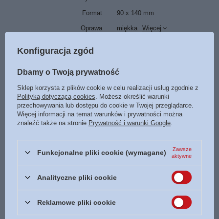
Format
90 x 140 mm
Oprawa
miękka
Więcej
Liczba stron
8
Konfiguracja zgód
ISBN
Więcej
978-83-62985-26-5
Dbamy o Twoją prywatność
Język
polski
Sklep korzysta z plików cookie w celu realizacji usług zgodnie z
Polityką dotyczącą cookies
. Możesz określić warunki
POLECAMY
przechowywania lub dostępu do cookie w Twojej przeglądarce.
Więcej informacji na temat warunków i prywatności można
znaleźć także na stronie
Prywatność i warunki Google
.
Zakładka 24 do książki O jakże trudno jest znaleźć
1,00 zł
Zawsze
/
szt.
Funkcjonalne pliki cookie (wymagane)
aktywne
5
pkt
punktów
Zakładka 3 do książki - Codziennie budzę się
Analityczne pliki cookie
piękniejsza
1,00 zł
/
szt.
Reklamowe pliki cookie
5
pkt
punktów