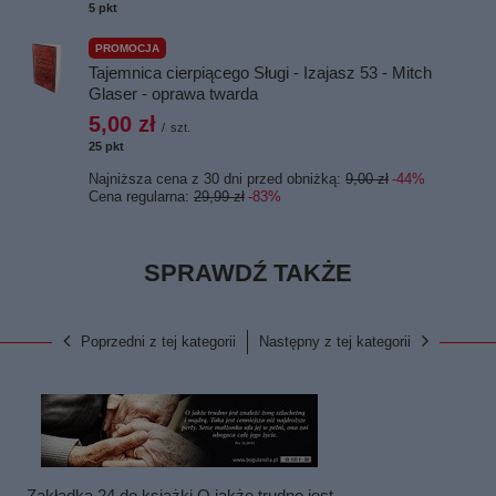
5
pkt
punktów
PROMOCJA
Tajemnica cierpiącego Sługi - Izajasz 53 - Mitch
Glaser - oprawa twarda
5,00 zł
/
szt.
25
pkt
punktów
Najniższa cena z 30 dni przed obniżką:
9,00 zł
-44%
Cena regularna:
29,99 zł
-83%
SPRAWDŹ TAKŻE
Poprzedni z tej kategorii
Następny z tej kategorii
Zakładka 24 do książki O jakże trudno jest