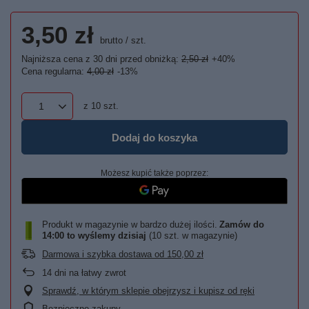
3,50 zł
brutto
/
szt.
Najniższa cena z 30 dni przed obniżką:
2,50 zł
+40%
Cena regularna:
4,00 zł
-13%
z
10
szt.
Dodaj do koszyka
Możesz kupić także poprzez:
Produkt w magazynie w bardzo dużej ilości
Zamów do
14:00 to wyślemy dzisiaj
(10 szt. w magazynie)
Darmowa i szybka dostawa
od
150,00 zł
14
dni na łatwy zwrot
Sprawdź, w którym sklepie obejrzysz i kupisz od ręki
Bezpieczne zakupy