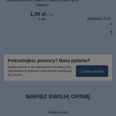
znaleźć
1,00 zł
/
szt.
Zakładka 3 do ks
5
pkt
punktów
się
1,
Potrzebujesz pomocy? Masz pytania?
Zadaj pytanie a my odpowiemy niezwłocznie,
Zadaj pytanie
najciekawsze pytania i odpowiedzi publikując
dla innych.
NAPISZ SWOJĄ OPINIĘ
Twoja ocena: