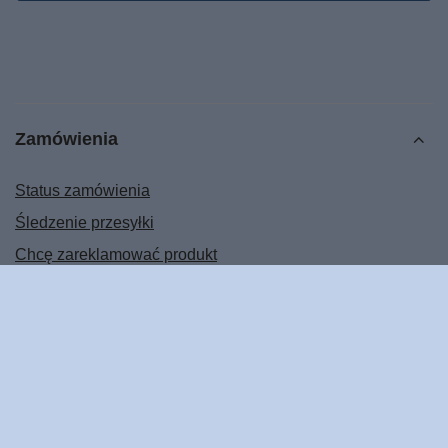
Zamówienia
Status zamówienia
Śledzenie przesyłki
Chcę zareklamować produkt
Chcę odstąpić od umowy
Chcę wymienić produkt
Kontakt
Konto