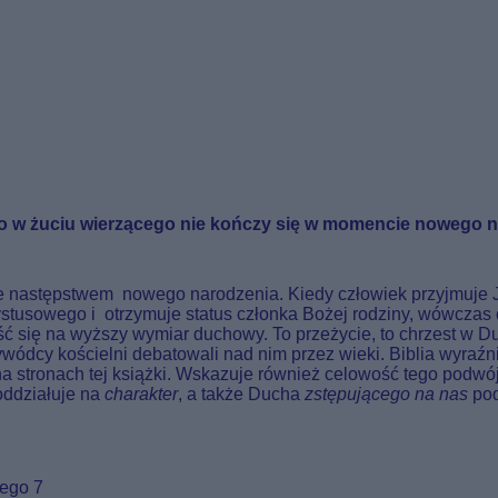
go w żuciu wierzącego nie kończy się w momencie nowego n
ące następstwem nowego narodzenia. Kiedy człowiek przyjmuje 
ystusowego i otrzymuje status członka Bożej rodziny, wówczas 
eść się na wyższy wymiar duchowy. To przeżycie, to chrzest w
ywódcy kościelni debatowali nad nim przez wieki. Biblia wyraź
om na stronach tej książki. Wskazuje również celowość tego po
oddziałuje na
charakter
, a także Ducha
zstępującego na nas
pod
tego 7