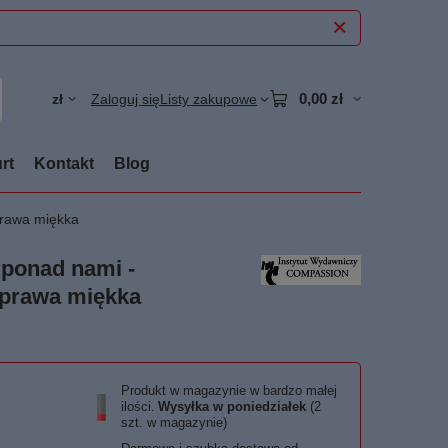
0,00 zł
zł
Zaloguj się
Listy zakupowe
rt
Kontakt
Blog
prawa miękka
 ponad nami -
oprawa miękka
Produkt w magazynie w bardzo małej
ilości
Wysyłka
w poniedziałek
(2
szt. w magazynie)