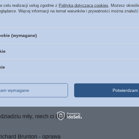
Data wydania
2021
w celu realizacji usług zgodnie z
Polityką dotyczącą cookies
. Możesz określi
eglądarce. Więcej informacji na temat warunków i prywatności można znaleźć
Format
135 x 205 mm
Oprawa
miękka
Więcej
Liczba stron
192
cookie (wymagane)
ISBN
Więcej
978-83-7978-061-7
Język
polski
kie
kie
POLECAMY
dzam wymagane
Potwierdzam 
to, że Jesteś - serce
dziadziu miły, niech ci Bozia
ichard Brunton - oprawa