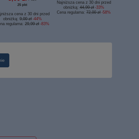
Najniższa cena z 30 dni przed
25
pkt
punktów
obniżką:
44,99 zł
-33%
Cena regularna:
72,00 zł
-58%
jniższa cena z 30 dni przed
obniżką:
9,00 zł
-44%
na regularna:
29,99 zł
-83%
nie