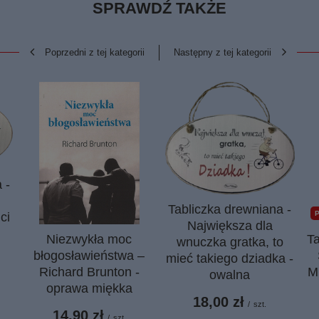
SPRAWDŹ TAKŻE
Poprzedni z tej kategorii
Następny z tej kategorii
 -
Tabliczka drewniana -
ci
Największa dla
Niezwykła moc
T
wnuczka gratka, to
błogosławieństwa –
mieć takiego dziadka -
Richard Brunton -
M
owalna
oprawa miękka
18,00 zł
/
szt.
14,90 zł
/
szt.