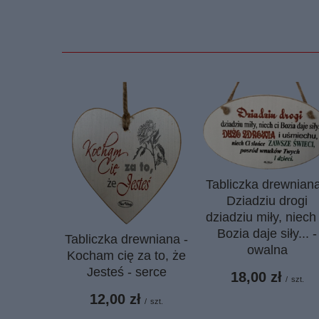
Tabliczka drewniana
Dziadziu drogi
dziadziu miły, niech 
Bozia daje siły... -
Tabliczka drewniana -
owalna
Kocham cię za to, że
Jesteś - serce
18,00 zł
/
szt.
12,00 zł
/
szt.