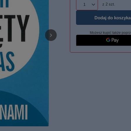
z
2
szt.
Dodaj do koszyka
Możesz kupić także poprz