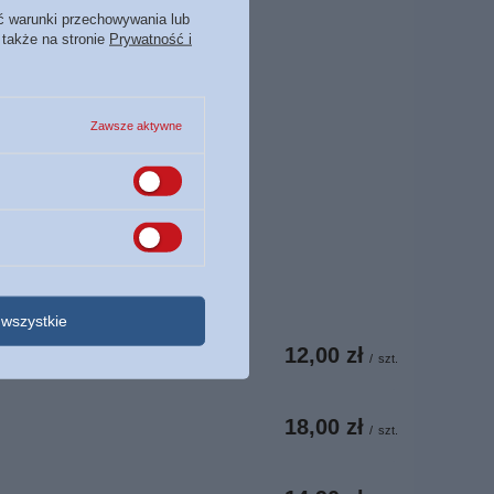
ć warunki przechowywania lub
 także na stronie
Prywatność i
Zawsze aktywne
wszystkie
12,00 zł
/
szt.
18,00 zł
/
szt.