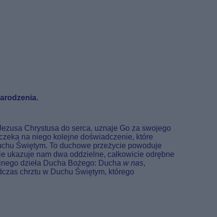
arodzenia.
Jezusa Chrystusa do serca, uznaje Go za swojego
czeka na niego kolejne doświadczenie, które
 Duchu Świętym. To duchowe przeżycie powoduje
nie ukazuje nam dwa oddzielne, całkowicie odrębne
dwójnego dzieła Ducha Bożego: Ducha
w nas
,
czas chrztu w Duchu Świętym, którego