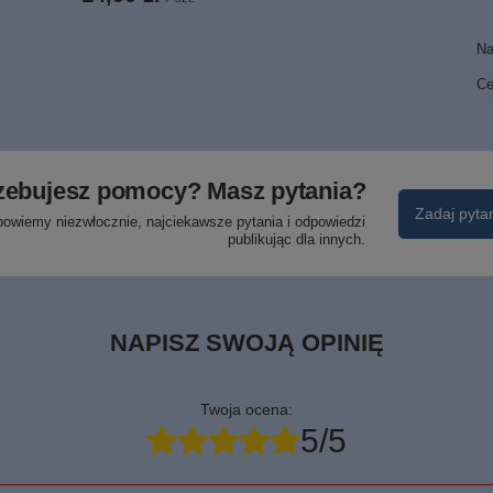
Na
Ce
zebujesz pomocy? Masz pytania?
Zadaj pyta
powiemy niezwłocznie, najciekawsze pytania i odpowiedzi
publikując dla innych.
NAPISZ SWOJĄ OPINIĘ
Twoja ocena:
5/5