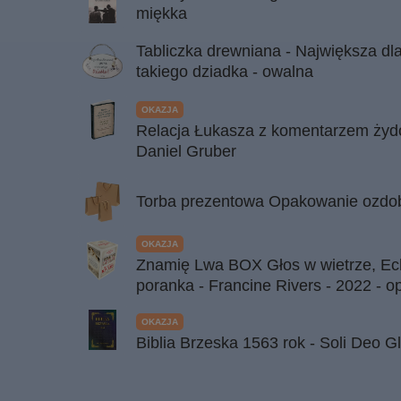
miękka
Tabliczka drewniana - Największa dl
takiego dziadka - owalna
OKAZJA
Relacja Łukasza z komentarzem żyd
Daniel Gruber
Torba prezentowa Opakowanie ozdobn
OKAZJA
Znamię Lwa BOX Głos w wietrze, Ech
poranka - Francine Rivers - 2022 - 
OKAZJA
Biblia Brzeska 1563 rok - Soli Deo G