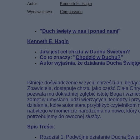
Autor
Kenneth E. Hagin
Wydawnictwo
Compassion
"
Duch święty w nas i ponad nami
"
Kenneth E. Hagin
Jaki jest cel chrztu w Duchu Świętym?
Co to znaczy: "
Chodzić w Duchu?
"
Autor wyjaśnia, że działania Ducha Święt
Istnieje doświadczenie w życiu chrześcijan, będ
Zbawiciela, dostępuje chrztu jako część Ciała Chr
pozwala mu dokładniej zgłębić istotę Boga i wzni
zamęt w umysłach ludzi wierzących, teolodzy i prz
działania, które autor stara przybliżyć czytelnik
nabytego w momencie narodzenia na nowo, który 
potrzebujemy do owocnej
służby
.
Spis Treści:
Rozdział 1: Podwójne działanie Ducha Świę