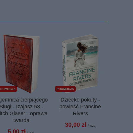
PROMOCJA
PROMOCJA
ajemnica cierpiącego
Dziecko pokuty -
Torba
Sługi - Izajasz 53 -
powieść Francine
Opakow
itch Glaser - oprawa
Rivers
tor
twarda
30,00 zł
4,0
/
szt.
5,00 zł
/
szt.