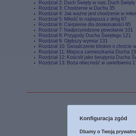
Rozdział 2: Duch Święty w nas: Duch Święt
Rozdział 3: Chodzenie w Duchu 35
Rozdział 4: Jak ważne jest chodzenie w miło
Rozdział 5: Miłość to najlepsza z dróg 67
Rozdział 6: Cierpienie dla doskonałości 85
Rozdział 7: Nadprzyrodzone powołanie 101
Rozdział 8: Przygody Ducha Świętego 121
Rozdział 9: Głębszy wymiar 131
Rozdział 10: Świadczenie bliskim o chrzcie
Rozdział 11: Miejsca zamieszkania Ducha 1
Rozdział 12: Kościół jako świątynia Ducha 
Rozdział 13: Boża obecność w uwielbieniu 1
Podmiot odpowied
Konfiguracja zgód
Dbamy o Twoją prywatn