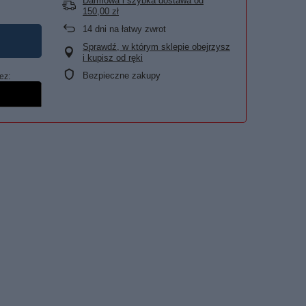
Darmowa i szybka dostawa
od
150,00 zł
14
dni na łatwy zwrot
Sprawdź, w którym sklepie obejrzysz
i kupisz od ręki
Bezpieczne zakupy
ez: