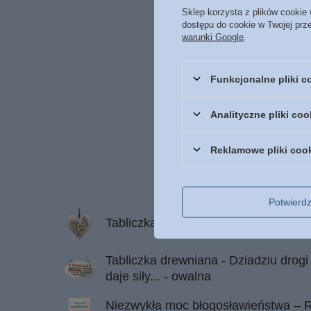
Sklep korzysta z plików cookie 
dostępu do cookie w Twojej prz
warunki Google
.
Funkcjonalne pliki 
Analityczne pliki coo
Reklamowe pliki coo
Potwier
Tabliczka drewniana - Kocham cię za 
Tabliczka drewniana - Dziadziu drogi 
daje siły... - owalna
Niezwykła moc błogosławieństwa – R