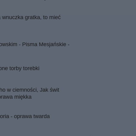
a wnuczka gratka, to mieć
owskim - Pisma Mesjańskie -
e torby torebki
o w ciemności, Jak świt
oprawa miękka
loria - oprawa twarda