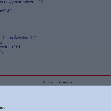
y w nowym narodzeniu 19
ści? 49
 w Duchu Świętym 141
51
Świętego 161
75
Marka
Compassion
zialny za ten produkt na terenie UE
Compassion
Więcej
Symbol
9788379780617
Tłumaczenie
Magda Zubrycka
ość