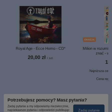
OKAZJA
Royal Age - Ecce Homo - CD*
Milion w rozumie 
znać - we
20,00 zł
/
szt.
16,
Najniższa cena 
1
Cena regu
Potrzebujesz pomocy? Masz pytania?
Zadaj pytanie a my odpowiemy niezwłocznie,
Zadaj pytanie
najciekawsze pytania i odpowiedzi publikując