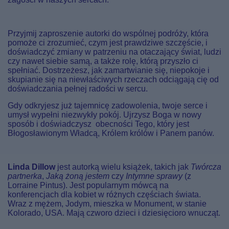
Przyjmij zaproszenie autorki do wspólnej podróży, która
pomoże ci zrozumieć, czym jest prawdziwe szczęście, i
doświadczyć zmiany w patrzeniu na otaczający świat, ludzi
czy nawet siebie samą, a także rolę, którą przyszło ci
spełniać. Dostrzeżesz, jak zamartwianie się, niepokoje i
skupianie się na niewłaściwych rzeczach odciągają cię od
doświadczania pełnej radości w sercu.
Gdy odkryjesz już tajemnicę zadowolenia, twoje serce i
umysł wypełni niezwykły pokój. Ujrzysz Boga w nowy
sposób i doświadczysz obecności Tego, który jest
Błogosławionym Władcą, Królem królów i Panem panów.
Linda Dillow
jest autorką wielu książek, takich jak
Twórcza
partnerka
,
Jaką żoną jestem
czy
Intymne sprawy
(z
Lorraine Pintus). Jest popularnym mówcą na
konferencjach dla kobiet w różnych częściach świata.
Wraz z mężem, Jodym, mieszka w Monument, w stanie
Kolorado, USA. Mają czworo dzieci i dziesięcioro wnucząt.