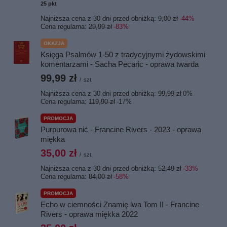
25
pkt
punktów
Najniższa cena z 30 dni przed obniżką:
9,00 zł
-44%
Cena regularna:
29,99 zł
-83%
OKAZJA
Księga Psalmów 1-50 z tradycyjnymi żydowskimi
komentarzami - Sacha Pecaric - oprawa twarda
99,99 zł
/
szt.
Najniższa cena z 30 dni przed obniżką:
99,99 zł
0%
Cena regularna:
119,90 zł
-17%
PROMOCJA
Purpurowa nić - Francine Rivers - 2023 - oprawa
miękka
35,00 zł
/
szt.
Najniższa cena z 30 dni przed obniżką:
52,49 zł
-33%
Cena regularna:
84,00 zł
-58%
PROMOCJA
Echo w ciemności Znamię lwa Tom II - Francine
Rivers - oprawa miękka 2022