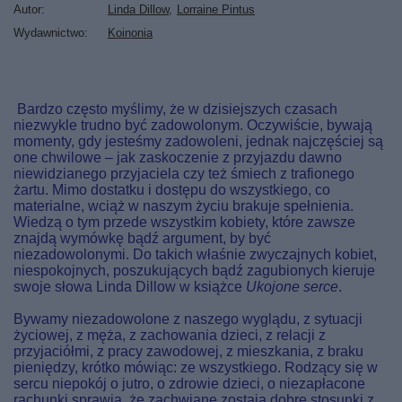
Autor
Linda Dillow
Lorraine Pintus
Wydawnictwo
Koinonia
Bardzo często myślimy, że w dzisiejszych czasach
niezwykle trudno być zadowolonym. Oczywiście, bywają
momenty, gdy jesteśmy zadowoleni, jednak najczęściej są
one chwilowe – jak zaskoczenie z przyjazdu dawno
niewidzianego przyjaciela czy też śmiech z trafionego
żartu. Mimo dostatku i dostępu do wszystkiego, co
materialne, wciąż w naszym życiu brakuje spełnienia.
Wiedzą o tym przede wszystkim kobiety, które zawsze
znajdą wymówkę bądź argument, by być
niezadowolonymi. Do takich właśnie zwyczajnych kobiet,
niespokojnych, poszukujących bądź zagubionych kieruje
swoje słowa Linda Dillow w książce
Ukojone serce
.
Bywamy niezadowolone z naszego wyglądu, z sytuacji
życiowej, z męża, z zachowania dzieci, z relacji z
przyjaciółmi, z pracy zawodowej, z mieszkania, z braku
pieniędzy, krótko mówiąc: ze wszystkiego. Rodzący się w
sercu niepokój o jutro, o zdrowie dzieci, o niezapłacone
rachunki sprawia, że zachwiane zostają dobre stosunki z