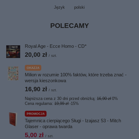
Język
polski
POLECAMY
Royal Age - Ecce Homo - CD*
20,00 zł
/
szt.
OKAZJA
Milion w rozumie 100% faktów, które trzeba znać -
wersja kieszonkowa
16,90 zł
/
szt.
Najniższa cena z 30 dni przed obniżką:
16,90 zł
0%
Cena regularna:
19,99 zł
-15%
PROMOCJA
Tajemnica cierpiącego Sługi - Izajasz 53 - Mitch
Glaser - oprawa twarda
5,00 zł
/
szt.