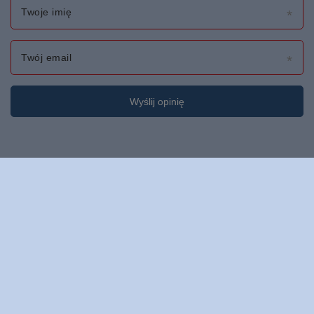
Twoje imię
Twój email
Wyślij opinię
Zamówienia
Status zamówienia
Śledzenie przesyłki
Chcę zareklamować produkt