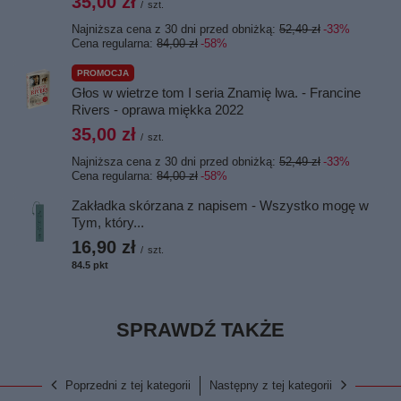
35,00 zł
/
szt.
Najniższa cena z 30 dni przed obniżką:
52,49 zł
-33%
Cena regularna:
84,00 zł
-58%
PROMOCJA
Głos w wietrze tom I seria Znamię lwa. - Francine
Rivers - oprawa miękka 2022
35,00 zł
/
szt.
Najniższa cena z 30 dni przed obniżką:
52,49 zł
-33%
Cena regularna:
84,00 zł
-58%
Zakładka skórzana z napisem - Wszystko mogę w
Tym, który...
16,90 zł
/
szt.
84.5
pkt
punktów
SPRAWDŹ TAKŻE
Poprzedni z tej kategorii
Następny z tej kategorii