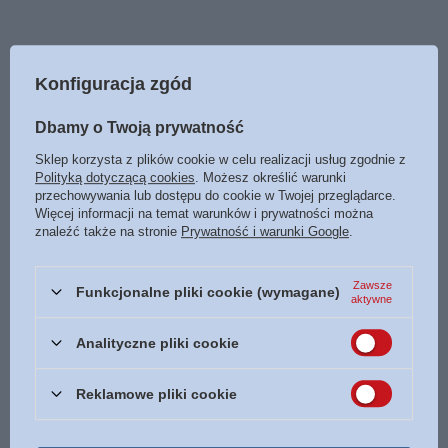
Spis treści
Konfiguracja zgód
Dbamy o Twoją prywatność
1. Moja podróż ku zadowoleniu
Sklep korzysta z plików cookie w celu realizacji usług zgodnie z
2. W zgodzie z rzeczywistością
Polityką dotyczącą cookies
. Możesz określić warunki
przechowywania lub dostępu do cookie w Twojej przeglądarce.
3. W zgodzie z samą sobą
Więcej informacji na temat warunków i prywatności można
znaleźć także na stronie
Prywatność i warunki Google
.
4. Zadowolona ze swojej roli
5. Szczęśliwa w relacjach
Zawsze
Funkcjonalne pliki cookie (wymagane)
6. Nigdy dosyć
aktywne
7. Niewłaściwy cel
Analityczne pliki cookie
8. Zmartwienie jest jak fotel bujany
Reklamowe pliki cookie
9. Wiara - podstawa życia
10. Zaufanie do Boga w kwestii „A jeśli...”