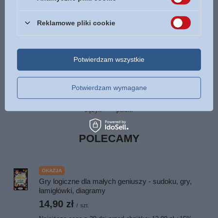
Symbol
9788378291978
Tłumaczenie
Jarosław Kauc
Reklamowe pliki cookie
Data wydania
2016
Format
125 x 195 mm
Potwierdzam wszystkie
Oprawa
miękka
Więcej
Liczba stron
331
Potwierdzam wymagane
ISBN
Więcej
978-83-7829-197-8
Język
polski
POLECAMY
OKAZJA
Gry logiczne dla małych geniuszy - sudoku, gry,
łamigłówki, diagramy
14,90 zł
/
szt.