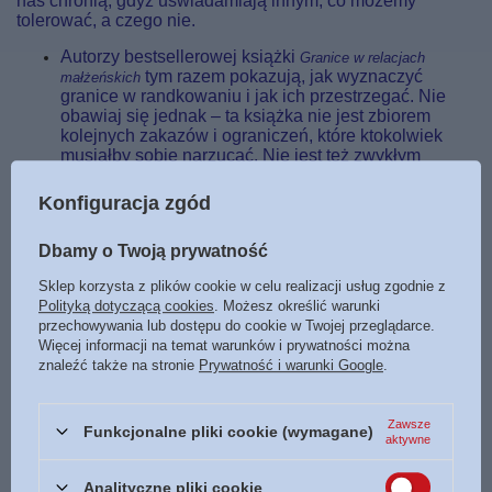
nas chronią, gdyż uświadamiają innym, co możemy
tolerować, a czego nie.
Autorzy bestsellerowej książki
Granice w relacjach
tym razem pokazują, jak wyznaczyć
małżeńskich
granice w randkowaniu i jak ich przestrzegać. Nie
obawiaj się jednak – ta książka nie jest zbiorem
kolejnych zakazów i ograniczeń, które ktokolwiek
musiałby sobie narzucać. Nie jest też zwykłym
poradnikiem na temat związków i szukania miłości
swojego życia. To bardzo mądra pozycja, która
Konfiguracja zgód
pomoże osobom wolnym właściwie pokierować
swym życiem uczuciowym. Dzięki radom autorów
Dbamy o Twoją prywatność
randkowanie stanie się pięknym okresem ich życia i
pomoże zdobyć dobre doświadczenia, które w
Sklep korzysta z plików cookie w celu realizacji usług zgodnie z
przyszłości pozwolą im zbudować satysfakcjonujący
Polityką dotyczącą cookies
. Możesz określić warunki
i głęboki związek małżeński.
przechowywania lub dostępu do cookie w Twojej przeglądarce.
Więcej informacji na temat warunków i prywatności można
znaleźć także na stronie
Prywatność i warunki Google
.
Marka
Vocatio
Zawsze
Funkcjonalne pliki cookie (wymagane)
aktywne
Podmiot odpowiedzialny za ten
Oficyna Wydawnicza
produkt na terenie UE
Vocatio
Więcej
Analityczne pliki cookie