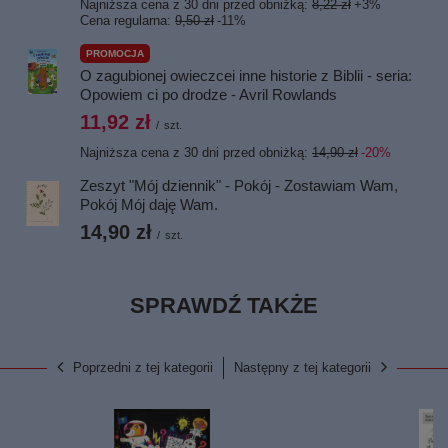
Najniższa cena z 30 dni przed obniżką:
8,22 zł
+3%
Cena regularna:
9,50 zł
-11%
PROMOCJA
O zagubionej owieczcei inne historie z Biblii - seria:
Opowiem ci po drodze - Avril Rowlands
11,92 zł
/
szt.
Najniższa cena z 30 dni przed obniżką:
14,90 zł
-20%
Zeszyt "Mój dziennik" - Pokój - Zostawiam Wam,
Pokój Mój daję Wam.
14,90 zł
/
szt.
SPRAWDŹ TAKŻE
Poprzedni z tej kategorii
Następny z tej kategorii