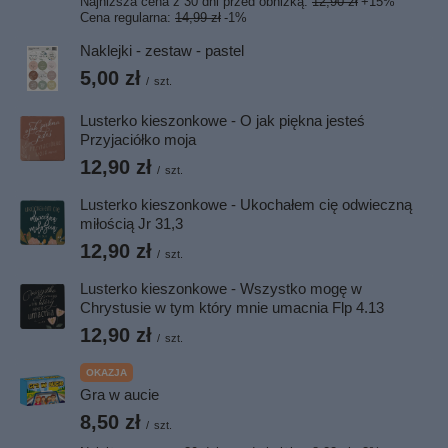
Najniższa cena z 30 dni przed obniżką:
12,90 zł
+15%
Cena regularna:
14,99 zł
-1%
Naklejki - zestaw - pastel
5,00 zł
/
szt.
Lusterko kieszonkowe - O jak piękna jesteś
Przyjaciółko moja
12,90 zł
/
szt.
Lusterko kieszonkowe - Ukochałem cię odwieczną
miłością Jr 31,3
12,90 zł
/
szt.
Lusterko kieszonkowe - Wszystko mogę w
Chrystusie w tym który mnie umacnia Flp 4.13
12,90 zł
/
szt.
OKAZJA
Gra w aucie
8,50 zł
/
szt.