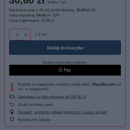
brutto
/
szt.
Najniższa cena z 30 dni przed obniżką:
30,60 zł
0%
Cena regularna:
34,00 zł
-10%
Cena sugerowana:
34,99 zł
z
2
szt.
Dodaj do koszyka
Możesz kupić także poprzez:
Produkt w magazynie w bardzo małej ilości
Wysyłka
jutro
(2
szt. w magazynie)
Darmowa i szybka dostawa
od
150,00 zł
14
dni na łatwy zwrot
Sprawdź, w którym sklepie obejrzysz i kupisz od ręki
Bezpieczne zakupy