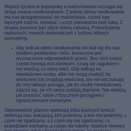
Między życiem w pojedynkę a małżeństwem rozciąga się
droga zwana randkowaniem. Z jednej strony randkowanie
ma nas przygotowywać do małżeństwa, czynić nas
lepszymi ludźmi, rozwijać i uczyć panowania nad sobą. Z
drugiej powinno być także dobrą zabawą. Potrzebujemy
radosnych, nowych doświadczeń z ludźmi, których
poznajemy.
Aby jednak okres randkowania nie stał się dla nas
źródłem problemów i bólu, konieczne jest
wyznaczenie odpowiednich granic. Bez nich ludzie
często bywają rozczarowani, czują się zagubieni i
nie wiedzą, co dalej robić. Gdy trafiają na
niewłaściwe osoby, albo nie mogą znaleźć tej
właściwej lub znajdują właściwą, ale nie odczuwają
do niej takiego pociągu, jak do osoby niewłaściwej,
zdarza się, że ich serca zostają złamane. Nie wiedzą,
jak poradzić sobie z fizycznym pociągiem i
ograniczeniami moralnymi.
Odpowiednie granice spełniają kilka ważnych funkcji:
definiują nas; pokazują, kim jesteśmy, a kim nie jesteśmy; z
czym się zgadzamy, a z czym się nie zgadzamy; co
prawdziwie kochamy, a czego nie lubimy. Granice również