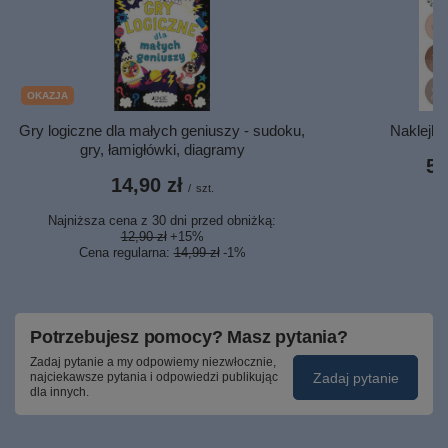
OKAZJA
Gry logiczne dla małych geniuszy - sudoku,
Naklejki 
gry, łamigłówki, diagramy
5,
14,90 zł
/
szt.
Najniższa cena z 30 dni przed obniżką:
12,90 zł
+15%
Cena regularna:
14,99 zł
-1%
Potrzebujesz pomocy? Masz pytania?
Zadaj pytanie a my odpowiemy niezwłocznie,
Zadaj pytanie
najciekawsze pytania i odpowiedzi publikując
dla innych.