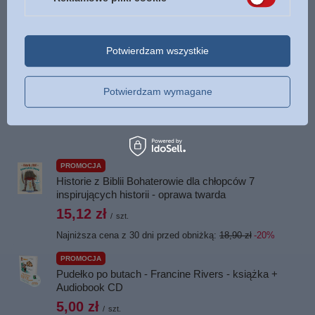
Oprawa
miękka
Więcej
Liczba stron
64
Potwierdzam wszystkie
ISBN
Więcej
978-83-63097-53-0
Język
polski
Potwierdzam wymagane
POLECAMY
PROMOCJA
Historie z Biblii Bohaterowie dla chłopców 7
inspirujących historii - oprawa twarda
15,12 zł
/
szt.
Najniższa cena z 30 dni przed obniżką:
18,90 zł
-20%
PROMOCJA
Pudełko po butach - Francine Rivers - książka +
Audiobook CD
5,00 zł
/
szt.