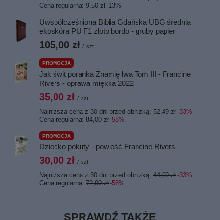
Cena regularna:
9,50 zł
-13%
Uwspółcześniona Biblia Gdańska UBG średnia
ekoskóra PU F1 złoto bordo - gruby papier
105,00 zł
/
szt.
PROMOCJA
Jak świt poranka Znamię lwa Tom III - Francine
Rivers - oprawa miękka 2022
35,00 zł
/
szt.
Najniższa cena z 30 dni przed obniżką:
52,49 zł
-33%
Cena regularna:
84,00 zł
-58%
PROMOCJA
Dziecko pokuty - powieść Francine Rivers
30,00 zł
/
szt.
Najniższa cena z 30 dni przed obniżką:
44,99 zł
-33%
Cena regularna:
72,00 zł
-58%
SPRAWDŹ TAKŻE