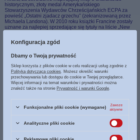
historycznym, złoty medal Amerykańskiego
Stowarzyszenia Wydawców Chrześcijańskich ECPA za
powieść „Ostatni zjadacz grzechu" (zekranizowaną przez
Michaela Landona). W 2010 roku książki Francine zostały
uznane za najlepiej sprzedające się tytuły na liście „New
York Timesa".
Konfiguracja zgód
Dbamy o Twoją prywatność
Sklep korzysta z plików cookie w celu realizacji usług zgodnie z
Polityką dotyczącą cookies
. Możesz określić warunki
przechowywania lub dostępu do cookie w Twojej przeglądarce.
Marka
Bogulandia
Więcej informacji na temat warunków i prywatności można
znaleźć także na stronie
Prywatność i warunki Google
.
Podmiot odpowiedzialny za ten
Bogulandia Stanisław
produkt na terenie UE
Bogulak
Więcej
Zawsze
Symbol
9788363097394
Funkcjonalne pliki cookie (wymagane)
aktywne
Tłumaczenie
Krzysztof Bednarek
Analityczne pliki cookie
Data wydania
2015
Format
170 x 230 mm
Reklamowe pliki cookie