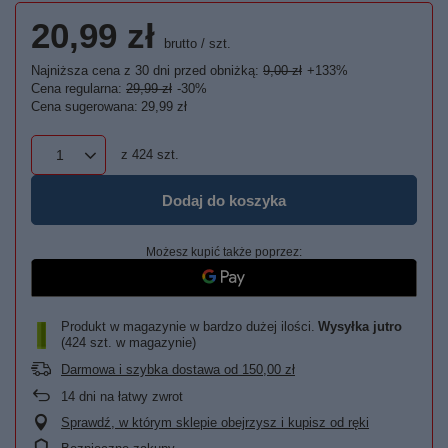
20,99 zł
brutto
/
szt.
Najniższa cena z 30 dni przed obniżką:
9,00 zł
+133%
Cena regularna:
29,99 zł
-30%
Cena sugerowana:
29,99 zł
z
424
szt.
Dodaj do koszyka
Możesz kupić także poprzez:
Produkt w magazynie w bardzo dużej ilości
Wysyłka
jutro
(424 szt. w magazynie)
Darmowa i szybka dostawa
od
150,00 zł
14
dni na łatwy zwrot
Sprawdź, w którym sklepie obejrzysz i kupisz od ręki