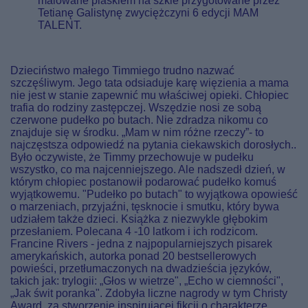
malowane piaskiem na szkle przygotowane przez
Tetianę Galistynę zwyciężczyni 6 edycji MAM
TALENT.
Dzieciństwo małego Timmiego trudno nazwać
szczęśliwym. Jego tata odsiaduje karę więzienia a mama
nie jest w stanie zapewnić mu właściwej opieki. Chłopiec
trafia do rodziny zastępczej. Wszędzie nosi ze sobą
czerwone pudełko po butach. Nie zdradza nikomu co
znajduje się w środku. „Mam w nim różne rzeczy”- to
najczęstsza odpowiedź na pytania ciekawskich dorosłych..
Było oczywiste, że Timmy przechowuje w pudełku
wszystko, co ma najcenniejszego. Ale nadszedł dzień, w
którym chłopiec postanowił podarować pudełko komuś
wyjątkowemu. "Pudełko po butach" to wyjątkowa opowieść
o marzeniach, przyjaźni, tęsknocie i smutku, który bywa
udziałem także dzieci. Książka z niezwykle głębokim
przesłaniem. Polecana 4 -10 latkom i ich rodzicom.
Francine Rivers - jedna z najpopularniejszych pisarek
amerykańskich, autorka ponad 20 bestsellerowych
powieści, przetłumaczonych na dwadzieścia języków,
takich jak: trylogii: „Głos w wietrze", „Echo w ciemności",
„Jak świt poranka". Zdobyła liczne nagrody w tym Christy
Award, za stworzenie inspirującej fikcji o charakterze