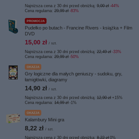
Najniższa cena z 30 dni przed obniżką:
9,00 zł
-44%
Cena regularna:
29,99 zł
-83%
PROMOCJA
Pudełko po butach - Francine Rivers - książka + Film
DVD
15,00 zł
/
szt.
Najniższa cena z 30 dni przed obniżką:
22,49 zł
-33%
Cena regularna:
29,99 zł
-50%
OKAZJA
Gry logiczne dla małych geniuszy - sudoku, gry,
łamigłówki, diagramy
14,90 zł
/
szt.
Najniższa cena z 30 dni przed obniżką:
12,90 zł
+15%
Cena regularna:
14,99 zł
-1%
OKAZJA
Kalambury Mini gra
8,22 zł
/
szt.
Najniższa cena z 30 dni przed obniżką:
8,22 zł
0%