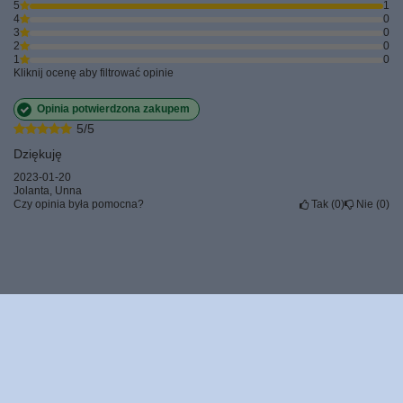
5
1
4
0
3
0
2
0
1
0
Kliknij ocenę aby filtrować opinie
Opinia potwierdzona zakupem
5/5
Dziękuję
2023-01-20
Jolanta, Unna
Czy opinia była pomocna?
Tak
0
Nie
0
Zamówienia
Status zamówienia