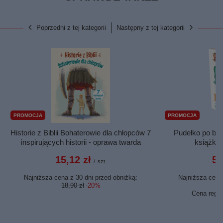
Poprzedni z tej kategorii
Następny z tej kategorii
PROMOCJA
PROMOCJA
Historie z Biblii Bohaterowie dla chłopców 7
Pudełko po but
inspirujących historii - oprawa twarda
książka
15,12 zł
5,
/
szt.
Najniższa cena z 30 dni przed obniżką:
Najniższa cena 
18,90 zł
-20%
9,
Cena regu