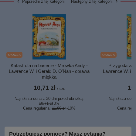
Poprzedni z tej kategorii
Następny z tej kategorii
OKAZJA
OKAZJA
Katastrofa na basenie - Mrówka Andy -
Przygoda w c
Lawrence W. i Gerald D. O'Nan - oprawa
Lawrence W. i G
miękka
10,71 zł
10,
/
szt.
Najniższa cena z 30 dni przed obniżką:
Najniższa cena 
10,71 zł
0%
1
Cena regularna:
11,90 zł
-10%
Cena regu
Potrzebujesz pomocy? Masz pytania?