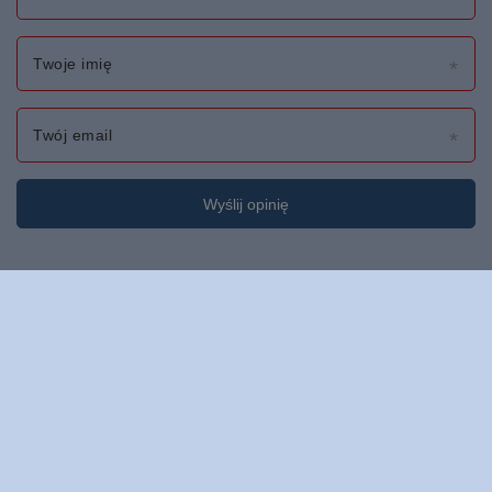
Twoje imię
Twój email
Wyślij opinię
Zamówienia
Status zamówienia
Śledzenie przesyłki