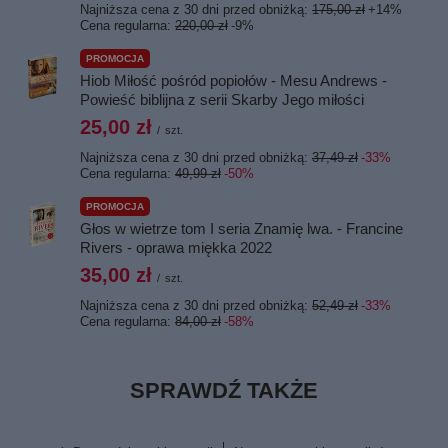
Najniższa cena z 30 dni przed obniżką:
175,00 zł
+14%
Cena regularna:
220,00 zł
-9%
PROMOCJA
Hiob Miłość pośród popiołów - Mesu Andrews -
Powieść biblijna z serii Skarby Jego miłości
25,00 zł
/
szt.
Najniższa cena z 30 dni przed obniżką:
37,49 zł
-33%
Cena regularna:
49,99 zł
-50%
PROMOCJA
Głos w wietrze tom I seria Znamię lwa. - Francine
Rivers - oprawa miękka 2022
35,00 zł
/
szt.
Najniższa cena z 30 dni przed obniżką:
52,49 zł
-33%
Cena regularna:
84,00 zł
-58%
SPRAWDŹ TAKŻE