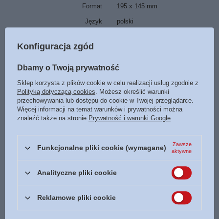
Format
195 x 145 mm
Język
polski
Konfiguracja zgód
POLECAMY
Dbamy o Twoją prywatność
Sklep korzysta z plików cookie w celu realizacji usług zgodnie z
OKAZJA
Polityką dotyczącą cookies
. Możesz określić warunki
Katastrofa na basenie - Mrówka Andy - Lawrence W. i
przechowywania lub dostępu do cookie w Twojej przeglądarce.
Gerald D. O'Nan - oprawa miękka
Więcej informacji na temat warunków i prywatności można
10,71 zł
znaleźć także na stronie
Prywatność i warunki Google
.
/
szt.
Najniższa cena z 30 dni przed obniżką:
10,71 zł
0%
Cena regularna:
11,90 zł
-10%
Zawsze
Funkcjonalne pliki cookie (wymagane)
aktywne
OKAZJA
Przygoda w cyrku - Mrówka Andy - Lawrence W. i
Analityczne pliki cookie
Gerald D. O'Nan - oprawa miękka
10,71 zł
/
szt.
Reklamowe pliki cookie
Najniższa cena z 30 dni przed obniżką:
10,71 zł
0%
Cena regularna:
11,90 zł
-10%