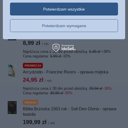
Nagroda za pracowitość - Dennis Bruke - oprawa
Potwierdzam wszystkie
miękka
10,00 zł
/
szt.
Potwierdzam wymagane
OKAZJA
Zbroja Boża - broszura
8,99 zł
/
szt.
Najniższa cena z 30 dni przed obniżką:
6,49 zł
+38%
Cena regularna:
9,99 zł
-10%
PROMOCJA
Arcydzieło - Francine Rivers - oprawa miękka
24,95 zł
/
szt.
Najniższa cena z 30 dni przed obniżką:
29,94 zł
-16%
Cena regularna:
49,90 zł
-50%
OKAZJA
Biblia Brzeska 1563 rok - Soli Deo Gloria - oprawa
twarda
199,99 zł
/
szt.