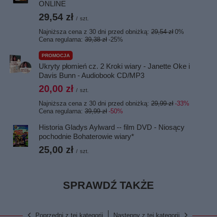
ONLINE
29,54 zł
/
szt.
Najniższa cena z 30 dni przed obniżką:
29,54 zł
0%
Cena regularna:
39,38 zł
-25%
PROMOCJA
Ukryty płomień cz. 2 Kroki wiary - Janette Oke i
Davis Bunn - Audiobook CD/MP3
20,00 zł
/
szt.
Najniższa cena z 30 dni przed obniżką:
29,99 zł
-33%
Cena regularna:
39,99 zł
-50%
Historia Gladys Aylward -- film DVD - Niosący
pochodnie Bohaterowie wiary*
25,00 zł
/
szt.
SPRAWDŹ TAKŻE
Poprzedni z tej kategorii
Następny z tej kategorii