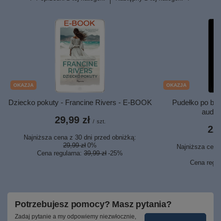
OKAZJA
OKAZJA
Dziecko pokuty - Francine Rivers - E-BOOK
Pudełko po but
audi
29,99 zł
/
szt.
22,
Najniższa cena z 30 dni przed obniżką:
29,99 zł
0%
Najniższa cena 
Cena regularna:
39,99 zł
-25%
2
Cena regu
Potrzebujesz pomocy? Masz pytania?
Zadaj pytanie a my odpowiemy niezwłocznie,