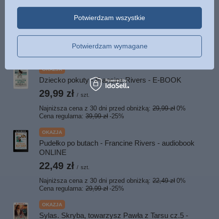
ISBN
Więcej
978-83-934169-7-4
Potwierdzam wszystkie
POLECAMY
Potwierdzam wymagane
OKAZJA
Dziecko pokuty - Francine Rivers - E-BOOK
29,99 zł
/
szt.
Najniższa cena z 30 dni przed obniżką:
29,99 zł
0%
Cena regularna:
39,99 zł
-25%
OKAZJA
Pudełko po butach - Francine Rivers - audiobook
ONLINE
22,49 zł
/
szt.
Najniższa cena z 30 dni przed obniżką:
22,49 zł
0%
Cena regularna:
29,99 zł
-25%
OKAZJA
Sylas. Skryba, towarzysz Pawła z Tarsu cz.5 -