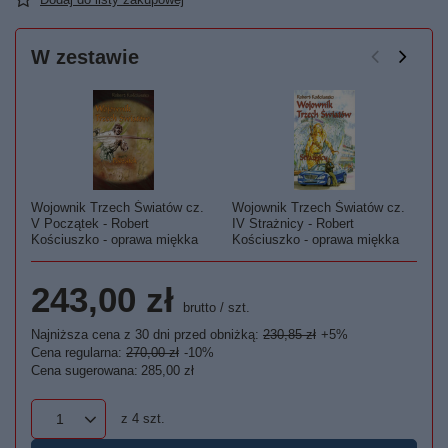
W zestawie
Wojownik Trzech Światów cz.
Wojownik Trzech Światów cz.
Wo
V Początek - Robert
IV Strażnicy - Robert
Ta
Kościuszko - oprawa miękka
Kościuszko - oprawa miękka
op
243,00 zł
brutto
/
szt.
Najniższa cena z 30 dni przed obniżką:
230,85 zł
+5%
Cena regularna:
270,00 zł
-10%
Cena sugerowana:
285,00 zł
z
4
szt.