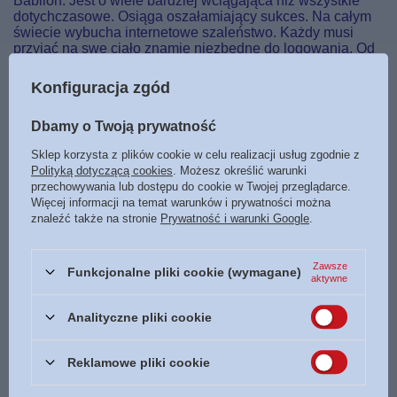
Babilon. Jest o wiele bardziej wciągająca niż wszystkie
dotychczasowe. Osiąga oszałamiający sukces. Na całym
świecie wybucha internetowe szaleństwo. Każdy musi
przyjąć na swe ciało znamię niezbędne do logowania. Od
tego momentu wszyscy chcą żyć już wyłącznie dla
Babilonu.
Konfiguracja zgód
Jednak z graczami zaczyna dziać się coś bardzo
dziwnego. W kolejnych krajach rodzice zgłaszają
Dbamy o Twoją prywatność
zaginięcie swych dzieci. Coraz częściej się mówi, że gry
Sklep korzysta z plików cookie w celu realizacji usług zgodnie z
nie wymyśliła ludzka inteligencja. Dlatego na ziemię
Polityką dotyczącą cookies
. Możesz określić warunki
zostają posłane dwa tajemnicze cheruby. Czy zdołają one
przechowywania lub dostępu do cookie w Twojej przeglądarce.
rozwikłać tę zagadkę? Czy uratują ludzkość przed
Więcej informacji na temat warunków i prywatności można
katastrofą?
znaleźć także na stronie
Prywatność i warunki Google
.
Zawsze
Funkcjonalne pliki cookie (wymagane)
aktywne
Marka
Kościuszko
Podmiot odpowiedzialny za ten
Kościuszko
Więcej
Analityczne pliki cookie
produkt na terenie UE
Symbol
9788393416974
Reklamowe pliki cookie
Data wydania
2014