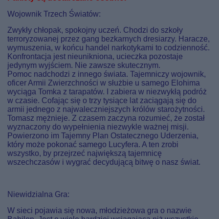
Wojownik Trzech Światów:
Zwykły chłopak, spokojny uczeń. Chodzi do szkoły
terroryzowanej przez gang bezkarnych dresiarzy. Haracze,
wymuszenia, w końcu handel narkotykami to codzienność.
Konfrontacja jest nieunikniona, ucieczka pozostaje
jedynym wyjściem. Nie zawsze skutecznym.
Pomoc nadchodzi z innego świata. Tajemniczy wojownik,
oficer Armii Zwierzchności w służbie u samego Elohima
wyciąga Tomka z tarapatów. I zabiera w niezwykłą podróż
w czasie. Cofając się o trzy tysiące lat zaciągają się do
armii jednego z najwaleczniejszych królów starożytności.
Tomasz mężnieje. Z czasem zaczyna rozumieć, że został
wyznaczony do wypełnienia niezwykle ważnej misji.
Powierzono im Tajemny Plan Ostatecznego Uderzenia,
który może pokonać samego Lucyfera. A ten zrobi
wszystko, by przejrzeć największą tajemnicę
wszechczasów i wygrać decydującą bitwę o nasz świat.
Niewidzialna Gra:
W sieci pojawia się nowa, młodzieżowa gra o nazwie