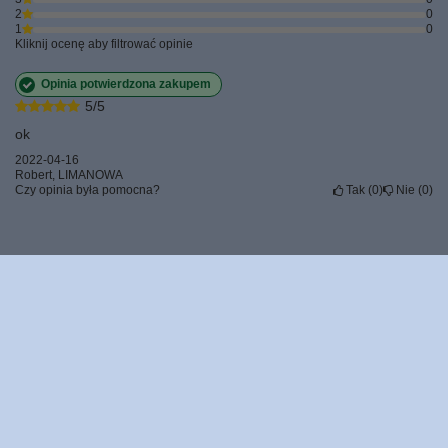
2
0
1
0
Kliknij ocenę aby filtrować opinie
Opinia potwierdzona zakupem
5/5
ok
2022-04-16
Robert, LIMANOWA
Czy opinia była pomocna?
Tak
0
Nie
0
Zamówienia
Status zamówienia
Śledzenie przesyłki