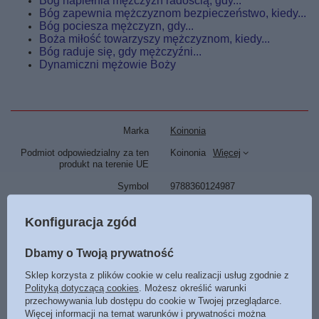
Bóg napiełnia mężczyzn radością, gdy...
Bóg zapewnia mężczyznom bezpieczeństwo, kiedy...
Bóg pociesza mężczyzn, gdy...
Boża miłość towarzyszy mężczyznom, kiedy...
Bóg raduje się, gdy mężczyźni...
Dynamiczni mężowie Boży
Marka
Koinonia
Podmiot odpowiedzialny za ten
Koinonia
Więcej
produkt na terenie UE
Symbol
9788360124987
Tłumaczenie
Joanna Kaniewska
Konfiguracja zgód
Data wydania
2013
Dbamy o Twoją prywatność
Format
130 x 180 mm
Oprawa
twarda
Sklep korzysta z plików cookie w celu realizacji usług zgodnie z
Polityką dotyczącą cookies
. Możesz określić warunki
Liczba stron
232
przechowywania lub dostępu do cookie w Twojej przeglądarce.
Więcej informacji na temat warunków i prywatności można
ISBN
Więcej
978-83-60124-98-7