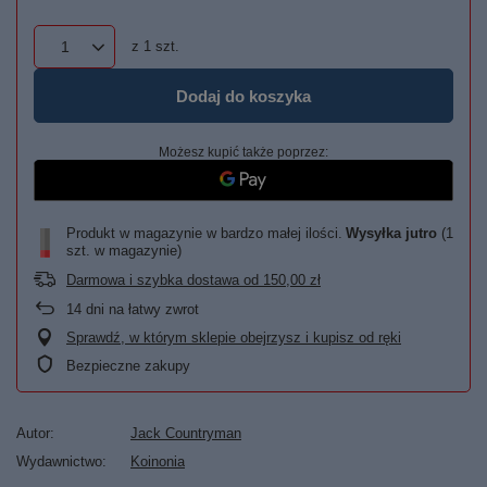
z
1
szt.
Dodaj do koszyka
Możesz kupić także poprzez:
Produkt w magazynie w bardzo małej ilości
Wysyłka
jutro
(1
szt. w magazynie)
Darmowa i szybka dostawa
od
150,00 zł
14
dni na łatwy zwrot
Sprawdź, w którym sklepie obejrzysz i kupisz od ręki
Bezpieczne zakupy
Autor
Jack Countryman
Wydawnictwo
Koinonia