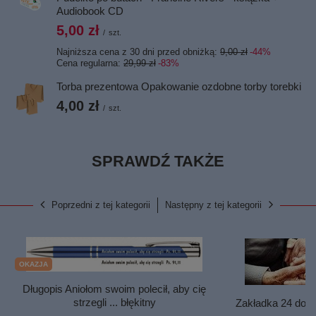
Audiobook CD
5,00 zł
/
szt.
Najniższa cena z 30 dni przed obniżką:
9,00 zł
-44%
Cena regularna:
29,99 zł
-83%
Torba prezentowa Opakowanie ozdobne torby torebki
4,00 zł
/
szt.
SPRAWDŹ TAKŻE
Poprzedni z tej kategorii
Następny z tej kategorii
OKAZJA
Długopis Aniołom swoim polecił, aby cię
strzegli ... błękitny
Zakładka 24 do ks