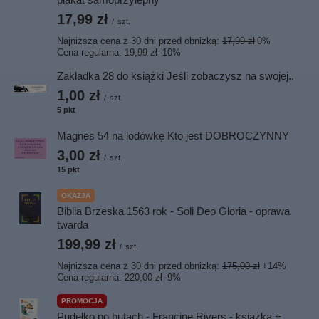
17,99 zł
/
szt.
Najniższa cena z 30 dni przed obniżką:
17,99 zł
0%
Cena regularna:
19,99 zł
-10%
Zakładka 28 do książki Jeśli zobaczysz na swojej..
1,00 zł
/
szt.
5
pkt
punktów
Magnes 54 na lodówkę Kto jest DOBROCZYNNY
3,00 zł
/
szt.
15
pkt
punktów
OKAZJA
Biblia Brzeska 1563 rok - Soli Deo Gloria - oprawa
twarda
199,99 zł
/
szt.
Najniższa cena z 30 dni przed obniżką:
175,00 zł
+14%
Cena regularna:
220,00 zł
-9%
PROMOCJA
Pudełko po butach - Francine Rivers - książka +