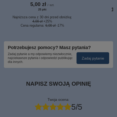
5,00 zł
/
szt.
1,
25
pkt
punktów
Najniższa cena z 30 dni przed obniżką:
4,00 zł
+25%
Cena regularna:
6,00 zł
-17%
Potrzebujesz pomocy? Masz pytania?
Zadaj pytanie a my odpowiemy niezwłocznie,
Zadaj pytanie
najciekawsze pytania i odpowiedzi publikując
dla innych.
NAPISZ SWOJĄ OPINIĘ
Twoja ocena:
5/5