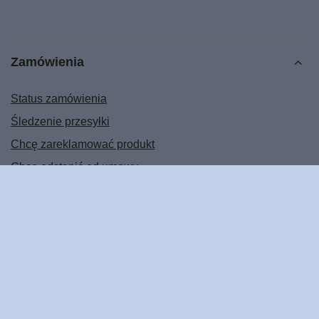
Zamówienia
Status zamówienia
Śledzenie przesyłki
Chcę zareklamować produkt
Chcę odstąpić od umowy
Chcę wymienić produkt
Kontakt
Konto
Regulaminy