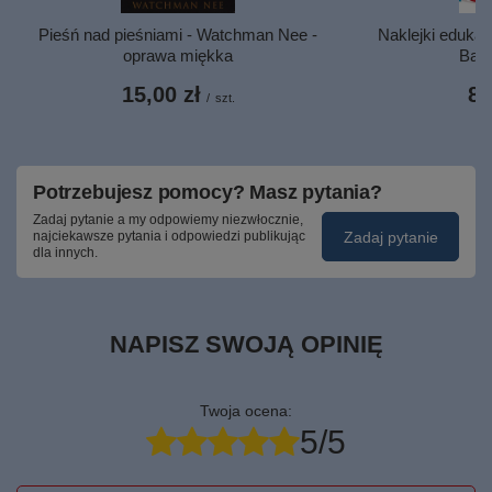
Pieśń nad pieśniami - Watchman Nee -
Naklejki edukac
oprawa miękka
Barb
15,00 zł
8,
/
szt.
Potrzebujesz pomocy? Masz pytania?
Zadaj pytanie a my odpowiemy niezwłocznie,
Zadaj pytanie
najciekawsze pytania i odpowiedzi publikując
dla innych.
NAPISZ SWOJĄ OPINIĘ
Twoja ocena:
5/5