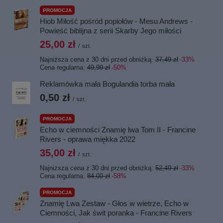
PROMOCJA
Hiob Miłość pośród popiołów - Mesu Andrews -
Powieść biblijna z serii Skarby Jego miłości
25,00 zł
/
szt.
Najniższa cena z 30 dni przed obniżką:
37,49 zł
-33%
Cena regularna:
49,99 zł
-50%
Reklamówka mała Bogulandia torba mała
0,50 zł
/
szt.
PROMOCJA
Echo w ciemności Znamię lwa Tom II - Francine
Rivers - oprawa miękka 2022
35,00 zł
/
szt.
Najniższa cena z 30 dni przed obniżką:
52,49 zł
-33%
Cena regularna:
84,00 zł
-58%
PROMOCJA
Znamię Lwa Zestaw - Głos w wietrze, Echo w
Ciemności, Jak świt poranka - Francine Rivers