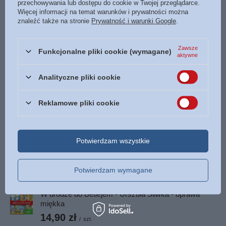
przechowywania lub dostępu do cookie w Twojej przeglądarce.
Więcej informacji na temat warunków i prywatności można
Data wydania
2013
znaleźć także na stronie
Prywatność i warunki Google
.
Liczba stron
256
ISBN
Więcej
978-83-63097-15-8
Zawsze
Funkcjonalne pliki cookie (wymagane)
aktywne
POLECAMY
Analityczne pliki cookie
Reklamowe pliki cookie
Pieśń nad pieśniami - Watchman Nee - oprawa
miękka
15,00 zł
/
szt.
Potwierdzam wszystkie
Naklejki edukacyjne Państwa i miasta - Barbara
Żołądek
Potwierdzam wymagane
8,90 zł
/
szt.
W drodze do Betlejem - Urszula Śliwka - oprawa
miękka
14,90 zł
/
szt.