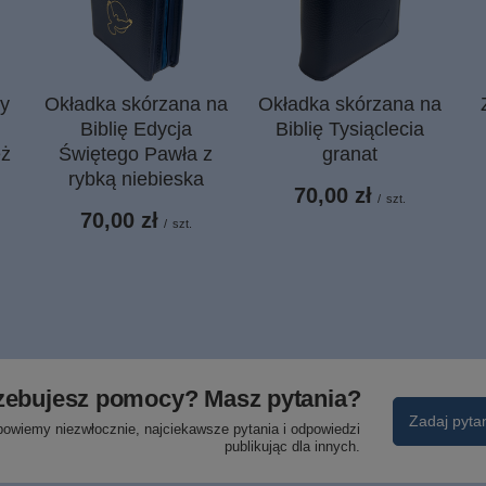
ry
Okładka skórzana na
Okładka skórzana na
Biblię Edycja
Biblię Tysiąclecia
eż
Świętego Pawła z
granat
rybką niebieska
70,00 zł
/
szt.
70,00 zł
/
szt.
zebujesz pomocy? Masz pytania?
Zadaj pyta
powiemy niezwłocznie, najciekawsze pytania i odpowiedzi
publikując dla innych.