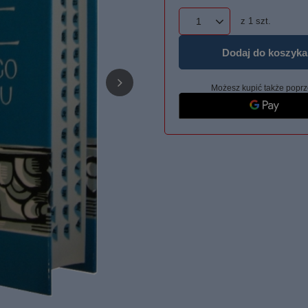
z
1
szt.
Dodaj do koszyka
Możesz kupić także poprz