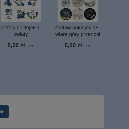
Zestaw naklejek 1 -
Zestaw naklejek 15 -
Okładka
kwiaty
wiara góry przenosi
Biblię
b
5,00 zł
5,00 zł
/
szt.
/
szt.
70,
nie