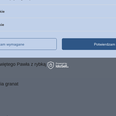
POLECAMY
kie
kie
Pawła z rybką brązowa
dzam wymagane
Potwierdzam 
ysiąclecia kolor beż
więtego Pawła z rybką
ia granat