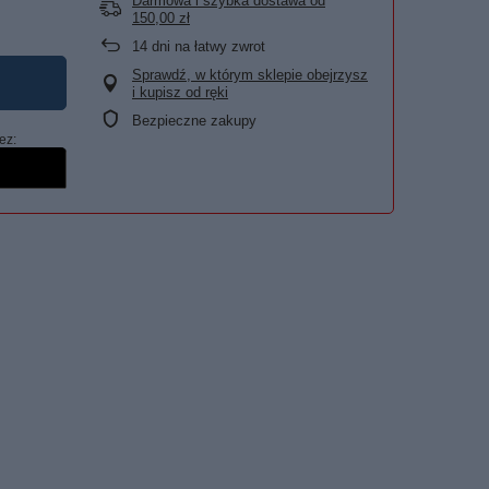
Darmowa i szybka dostawa
od
150,00 zł
14
dni na łatwy zwrot
Sprawdź, w którym sklepie obejrzysz
i kupisz od ręki
Bezpieczne zakupy
ez: