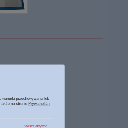
ć warunki przechowywania lub
 także na stronie
Prywatność i
Zawsze aktywne