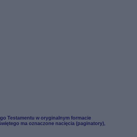
wego Testamentu w oryginalnym
formacie
 świętego ma oznaczone nacięcia (paginatory),