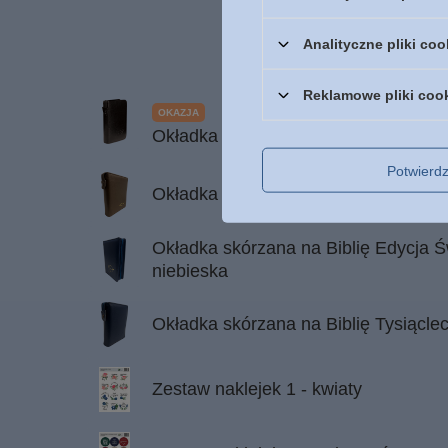
Analityczne pliki coo
Reklamowe pliki coo
OKAZJA
Okładka na Biblię Edycja Świętego 
Potwier
Okładka z eko-skóry na dużą Biblię T
Okładka skórzana na Biblię Edycja Ś
niebieska
Okładka skórzana na Biblię Tysiąclec
Zestaw naklejek 1 - kwiaty