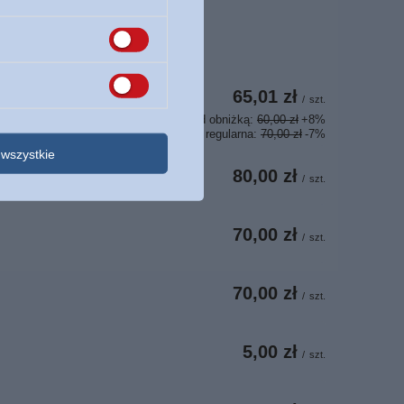
65,01 zł
/
szt.
Najniższa cena z 30 dni przed obniżką:
60,00 zł
+8%
Cena regularna:
70,00 zł
-7%
wszystkie
80,00 zł
/
szt.
70,00 zł
/
szt.
70,00 zł
/
szt.
5,00 zł
/
szt.