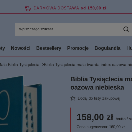
DARMOWA DOSTAWA
od 150,00 zł
ty
Nowości
Bestsellery
Promocje
Bogulandia
Hu
ała Biblia Tysiąclecia
Biblia Tysiąclecia mała twarda index oazowa ni
Biblia Tysiąclecia m
oazowa niebieska
Dodaj do listy zakupowej
158,00 zł
brutto
/
s
Cena sugerowana:
160,00 zł