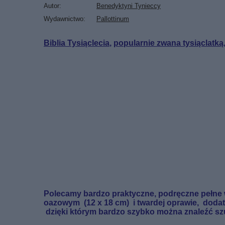
Autor
Benedyktyni Tynieccy
Wydawnictwo
Pallottinum
Biblia Tysiąclecia
,
popularnie zwana tysiąclatką
Polecamy bardzo praktyczne, podręczne pełne 
oazowym
(12 x 18 cm) i twardej oprawie, d
dzięki którym bardzo szybko można znaleźć sz