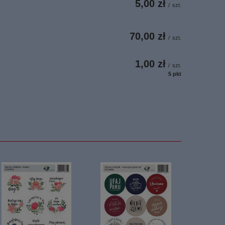
5,00 zł
/
szt.
70,00 zł
/
szt.
1,00 zł
/
szt.
5
pkt
punktów