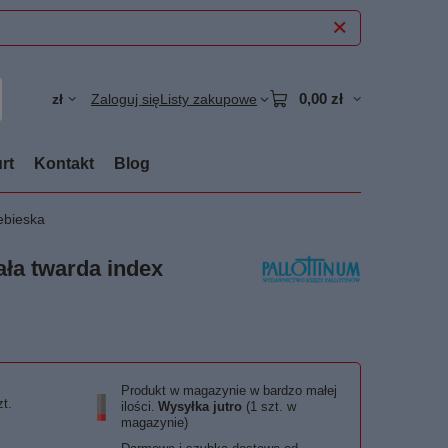
0,00 zł
zł
Zaloguj się
Listy zakupowe
rt
Kontakt
Blog
ebieska
ała twarda index
Produkt w magazynie w bardzo małej
zt.
ilości
Wysyłka
jutro
(1 szt. w
magazynie)