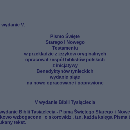
,
wydanie V
.
Pismo Święte
Starego i Nowego
Testamentu
w przekładzie z języków oryginalnych
opracował zespół biblistów polskich
z inicjatywy
Benedyktynów tynieckich
wydanie
piąte
na nowo opracowane i poprawione
V wydanie Biblii Tysiąclecia
wydanie Biblii Tysiąclecia - Pisma Świętego Starego i No
odatkowo wzbogacone o
skorowidz
, tzn. każda księga Pisma
ukany tekst.