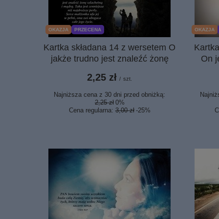
OKAZJA
PRZECENA
OKAZJA
Kartka składana 14 z wersetem O
Kartk
jakże trudno jest znaleźć żonę
On j
2,25 zł
/
szt.
Najniższa cena z 30 dni przed obniżką:
Najniż
2,25 zł
0%
Cena regularna:
3,00 zł
-25%
C