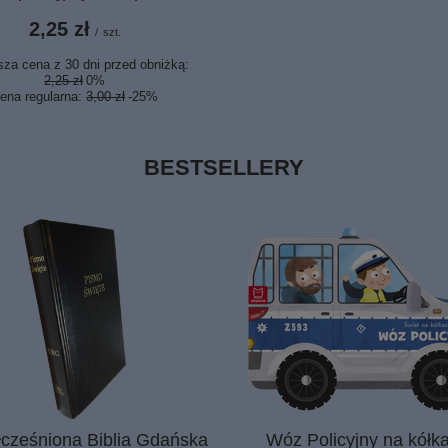
2,25 zł
/
szt.
sza cena z 30 dni przed obniżką:
2,25 zł
0%
ena regularna:
3,00 zł
-25%
BESTSELLERY
cześniona Biblia Gdańska
Wóz Policyjny na kółka