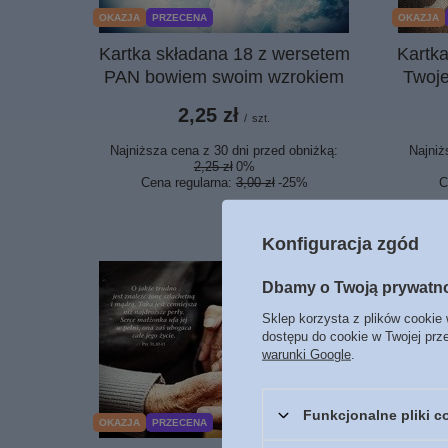
OKAZJA
PRZECENA
OKAZJA
Kartka składana 18 z wersetem
Kartk
PAN bowiem swoim wzrokiem
Twoje
2,25 zł
/
szt.
Najniższa cena z 30 dni przed obniżką:
Najniż
2,25 zł
0%
Cena regularna:
3,00 zł
-25%
C
Konfiguracja zgód
Dbamy o Twoją prywatn
Sklep korzysta z plików cookie 
dostępu do cookie w Twojej prz
warunki Google
.
Funkcjonalne pliki 
OKAZJA
PRZECENA
OKAZJA