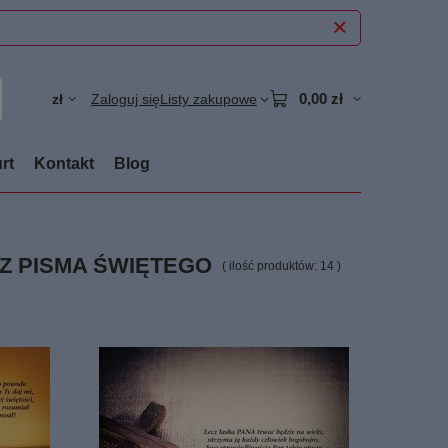
0,00 zł
zł
Zaloguj się
Listy zakupowe
rt
Kontakt
Blog
Z PISMA ŚWIĘTEGO
( ilość produktów:
14
)