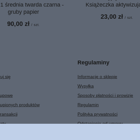
 średnia twarda czarna -
Książeczka aktywizuj
gruby papier
23,00 zł
/
szt.
90,00 zł
/
szt.
Regulaminy
uj się
Informacje o sklepie
Wysyłka
kupowe
Sposoby płatności i prowizje
kupionych produktów
Regulamin
transakcji
Polityka prywatności
aty
Odstąpienie od umowy
er
Zarządzaj plikami cookie