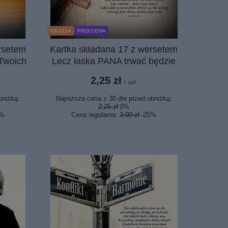
OKAZJA
PRZECENA
rsetem
Kartka składana 17 z wersetem
Twoich
Lecz łaska PANA trwać będzie
2,25 zł
/
szt.
bniżką:
Najniższa cena z 30 dni przed obniżką:
2,25 zł
0%
5%
Cena regularna:
3,00 zł
-25%