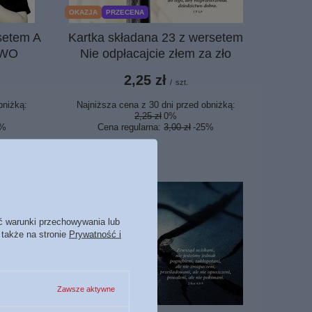
OKAZJA
PRZECENA
setem A
Kartka składana 23 z wersetem
OWO
Nie odpłacajcie złem za zło
2,25 zł
/
szt.
bniżką:
Najniższa cena z 30 dni przed obniżką:
2,25 zł
0%
5%
Cena regularna:
3,00 zł
-25%
ć warunki przechowywania lub
 także na stronie
Prywatność i
Zawsze aktywne
OKAZJA
PRZECENA