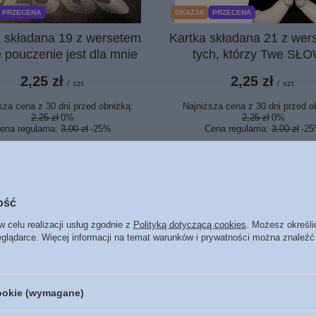
PRZECENA
OKAZJA
PRZECENA
a składana 19 z wersetem
Kartka składana 21 z wer
 pouczenie jest dla mnie
tych, którzy Twe SŁ
2,25 zł
2,25 zł
/
szt.
/
szt.
sza cena z 30 dni przed obniżką:
Najniższa cena z 30 dni przed o
2,25 zł
0%
2,25 zł
0%
ena regularna:
3,00 zł
-25%
Cena regularna:
3,00 zł
-2
ość
w celu realizacji usług zgodnie z
Polityką dotyczącą cookies
. Możesz określi
eglądarce. Więcej informacji na temat warunków i prywatności można znaleźć
cookie (wymagane)
PRZECENA
OKAZJA
PRZECENA