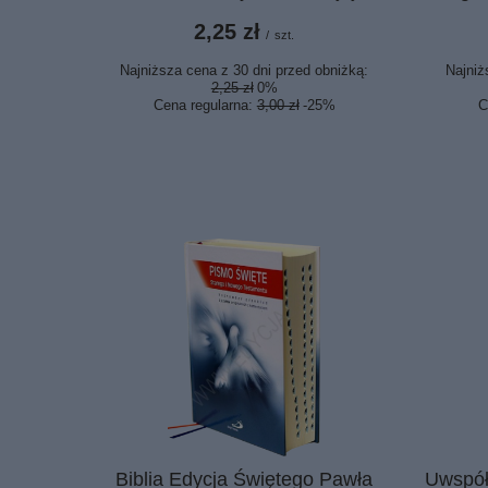
2,25 zł
/
szt.
Najniższa cena z 30 dni przed obniżką:
Najniż
2,25 zł
0%
Cena regularna:
3,00 zł
-25%
C
Biblia Edycja Świętego Pawła
Uwspół