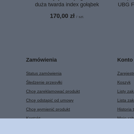
duża twarda index gołąbek
UBG F1
170,00 zł
/
szt.
Zamówienia
Konto
Status zamówienia
Zarejestr
Śledzenie przesyłki
Koszyk
Chcę zareklamować produkt
Listy za
Chcę odstąpić od umowy
Lista za
Chcę wymienić produkt
Historia 
Kontakt
Moje rab
Newslett