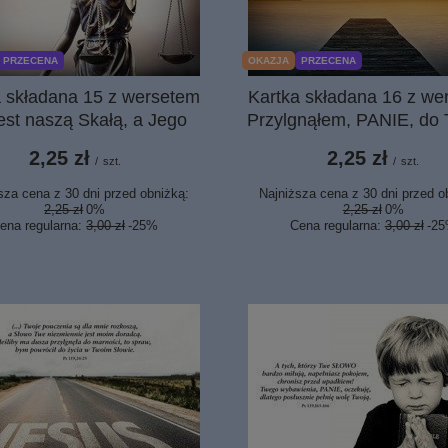
PRZECENA
OKAZJA
PRZECENA
a składana 15 z wersetem
Kartka składana 16 z we
est naszą Skałą, a Jego
Przylgnąłem, PANIE, do 
2,25 zł
2,25 zł
/
szt.
/
szt.
sza cena z 30 dni przed obniżką:
Najniższa cena z 30 dni przed o
2,25 zł
0%
2,25 zł
0%
ena regularna:
3,00 zł
-25%
Cena regularna:
3,00 zł
-2