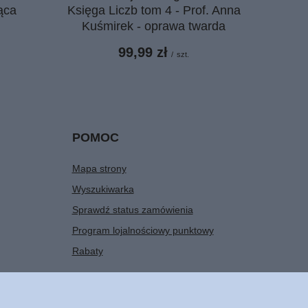
ąca
Księga Liczb tom 4 - Prof. Anna
Kuśmirek - oprawa twarda
99,99 zł
/
szt.
POMOC
Mapa strony
Wyszukiwarka
Sprawdź status zamówienia
Program lojalnościowy punktowy
Rabaty