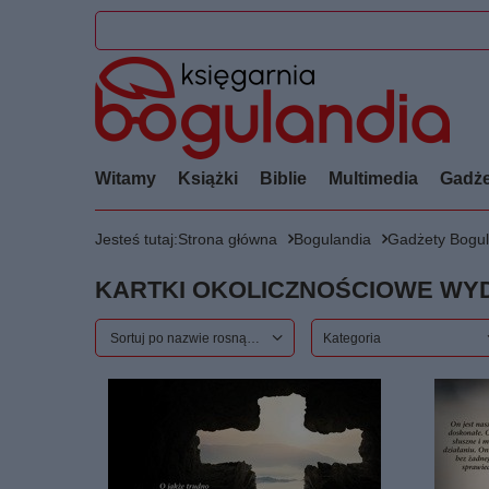
Witamy
Książki
Biblie
Multimedia
Gadże
Jesteś tutaj:
Strona główna
Bogulandia
Gadżety Bogul
KARTKI OKOLICZNOŚCIOWE WYD
Zmień sortowanie
Sortuj po nazwie rosnąco
Kategoria