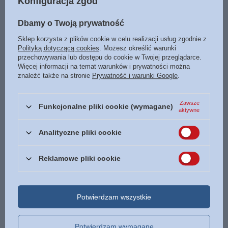
Konfiguracja zgód
marmurek skóra zamek złoto
brąz
bordo
750,00 zł
Dbamy o Twoją prywatność
/
szt.
210,00 zł
/
szt.
Sklep korzysta z plików cookie w celu realizacji usług zgodnie z
Polityką dotyczącą cookies
. Możesz określić warunki
Najniższa cena z 30 dni przed
przechowywania lub dostępu do cookie w Twojej przeglądarce.
obniżką:
199,50 zł
+5%
Więcej informacji na temat warunków i prywatności można
Cena regularna:
220,00 zł
-5%
znaleźć także na stronie
Prywatność i warunki Google
.
Zawsze
Funkcjonalne pliki cookie (wymagane)
aktywne
Analityczne pliki cookie
Reklamowe pliki cookie
OKAZJA
Biblia Stare i Nowe
Sól ziemi i światłość świata -
Przymierze EIB Liga Biblijna
Derek Prince - oprawa miękka
średnia A5 ekoskóra PU złoto
Potwierdzam wszystkie
34,00 zł
grafit
/
szt.
164,99 zł
/
szt.
Potwierdzam wymagane