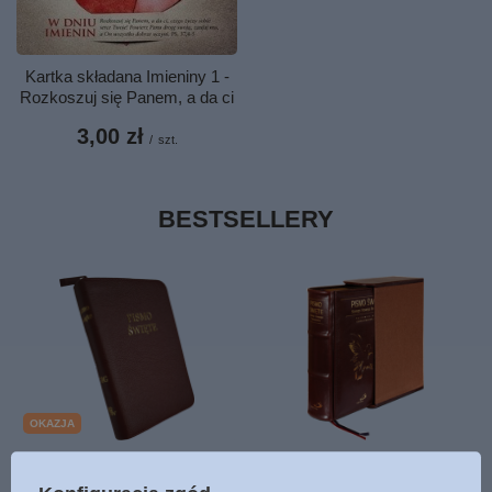
Kartka składana Imieniny 1 -
Rozkoszuj się Panem, a da ci
3,00 zł
/
szt.
BESTSELLERY
OKAZJA
Uwspółcześniona Biblia
Biblia duża Edycji Świętego
Gdańska UBG A6 mała
Pawła - oprawa z litej skóry,