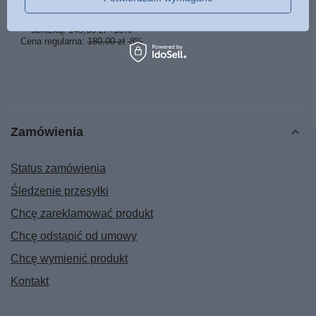
Najniższa cena z 30 dni przed
obniżką:
145,00 zł
+13%
Cena regularna:
180,00 zł
-8%
Zamówienia
Status zamówienia
Śledzenie przesyłki
Chcę zareklamować produkt
Chcę odstąpić od umowy
Chcę wymienić produkt
Kontakt