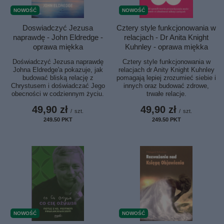
NOWOŚĆ
NOWOŚĆ
Doswiadczyć Jezusa
Cztery style funkcjonowania w
naprawdę - John Eldredge -
relacjach - Dr Anita Knight
oprawa miękka
Kuhnley - oprawa miękka
Doświadczyć Jezusa naprawdę
Cztery style funkcjonowania w
Johna Eldredge'a pokazuje, jak
relacjach dr Anity Knight Kuhnley
budować bliską relację z
pomagają lepiej zrozumieć siebie i
Chrystusem i doświadczać Jego
innych oraz budować zdrowe,
obecności w codziennym życiu.
trwałe relacje.
49,90 zł
49,90 zł
/
szt.
/
szt.
249.50
PKT
punktów
249.50
PKT
punktów
NOWOŚĆ
NOWOŚĆ