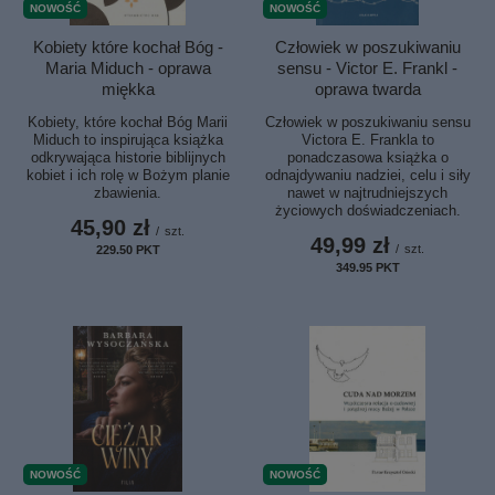
NOWOŚĆ
NOWOŚĆ
Człowiek w poszukiwaniu
Kobiety które kochał Bóg -
sensu - Victor E. Frankl -
Maria Miduch - oprawa
oprawa twarda
miękka
Człowiek w poszukiwaniu sensu
Kobiety, które kochał Bóg Marii
Victora E. Frankla to
Miduch to inspirująca książka
ponadczasowa książka o
odkrywająca historie biblijnych
odnajdywaniu nadziei, celu i siły
kobiet i ich rolę w Bożym planie
nawet w najtrudniejszych
zbawienia.
życiowych doświadczeniach.
45,90 zł
/
szt.
49,99 zł
/
szt.
229.50
PKT
punktów
349.95
PKT
punktów
NOWOŚĆ
NOWOŚĆ