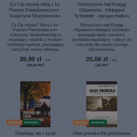
Co Cię ożywia notuj z ks.
Rozważania nad Księgą
Piotrem Pawlukiewiczem -
Objawienia - Hildegard
Katarzyna Skarpetowska
Schneider - oprawa miękka
Co Cię ożywia? Notuj z ks.
Rozważania nad Księgą
Piotrem Pawlukiewiczem
Objawienia Hildegard Schneider
Katarzyny Skarpetowskiej to
pomagają lepiej zrozumieć
inspirujący notatnik z myślami
przesłanie Apokalipsy i odkryć jej
cenionego kapłana, pomagający
znaczenie dla współczesnego
zatrzymać ważne refleksje.
chrześcijanina.
39,90 zł
25,00 zł
/
szt.
/
szt.
199.50
PKT
punktów
125
PKT
punktów
OKAZJA
NOWOŚĆ
OKAZJA
NOWOŚĆ
Głos proroka Kto przemawia
Depresja, lęk i życie