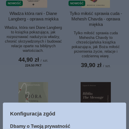
NOWOŚĆ
NOWOŚĆ
Władza która rani - Diane
Tylko miłość sprawia cuda -
Langberg - oprawa miękka
Mehesh Chavda - oprawa
miękka
Władza, która rani Diane Langberg
to książka pokazująca, jak
Tylko miłość sprawia cuda
rozpoznawać nadużycia władzy,
Mehesha Chavdy to
chronić skrzywdzonych i budować
chrześcijańska książka
relacje oparte na biblijnych
pokazująca, jak Boża miłość
wartościach.
przemienia życie, relacje i
codzienną wiarę.
44,90 zł
/
szt.
39,90 zł
224.50
PKT
punktów
/
szt.
Konfiguracja zgód
NOWOŚĆ
NOWOŚĆ
Dbamy o Twoją prywatność