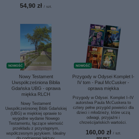
54,90 zł
/
szt.
NOWOŚĆ
NOWOŚĆ
Nowy Testament
Przygody w Odysei Komplet I-
Uwspółcześniona Biblia
IV tom - Paul McCusker -
Gdańska UBG - oprawa
oprawa miękka
miękka RLCH
Przygody w Odysei. Komplet I–IV
autorstwa Paula McCuskera to
Nowy Testament
cztery pełne przygód powieści dla
Uwspółcześnionej Biblii Gdańskiej
dzieci i młodzieży, które uczą
(UBG) w miękkiej oprawie to
odwagi, przyjaźni i
wygodne wydanie Nowego
chrześcijańskich wartości.
Testamentu, łączące wierność
przekładu z przystępnym,
160,00 zł
współczesnym językiem. Idealny
/
szt.
do codziennej lektury,
800
PKT
punktów