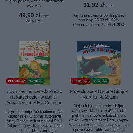
siłę do pokonywania codziennych
31,92 zł
wyzwań.
/
szt.
49,90 zł
Najniższa cena z 30 dni przed
/
szt.
obniżką:
25,93 zł
+23%
249.50
PKT
punktów
Cena regularna:
39,90 zł
-20%
PROMOCJA
NOWOŚĆ
PROMOCJA
NOWOŚĆ
Czym jest odpowiedzialność
Moje ulubione Historie Biblijne
na Katechezie i w domu -
- Margret Nußbaum
Anna Peiretti. Silvia Colombo
Moje ulubione historie biblijne
autorstwa Margret Nußbaum to
Czym jest odpowiedzialność. Na
pięknie ilustrowana książka dla
katechezie i w domu autorstwa
dzieci, która w prosty i przystępny
Anny Peiretti z ilustracjami Silvii
sposób przedstawia najważniejsze
Colombo to wartościowa książka
opowieści z Biblii, zachęcając
dla dzieci, która pomaga