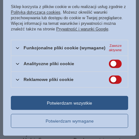
Pióra nie wystarczą, tu
Biblia the Message - 1, 2 i 3
Sklep korzysta z plików cookie w celu realizacji usług zgodnie z
potrzeba skrzydeł - Natanael
List Jana, 1 i 2 List Piotra -
Polityką dotyczącą cookies
. Możesz określić warunki
Sobotka - oprawa miękka
parafraza Pisma Świetego
przechowywania lub dostępu do cookie w Twojej przeglądarce.
Eugene H. Peterson
Pióra nie wystarczą, tu potrzeba
Więcej informacji na temat warunków i prywatności można
skrzydeł Natanaela Sobotki to
Biblia The Message – List do
znaleźć także na stronie
Prywatność i warunki Google
.
chrześcijańska książka, która
Efezjan. Parafraza Pisma
inspiruje do odważnego życia w
Świętego w nowoczesnym języku.
wierze i zaufania Bogu.
Odkryj Biblię na nowo i zrozum jej
Zawsze
Funkcjonalne pliki cookie (wymagane)
przesłanie.
aktywne
39,90 zł
/
szt.
23,90 zł
199.50
PKT
punktów
/
szt.
Analityczne pliki cookie
119.50
PKT
punktów
Reklamowe pliki cookie
Potwierdzam wszystkie
Potwierdzam wymagane
NOWOŚĆ
OKAZJA
NOWOŚĆ
Nowy Testament w
Biblia domowa - Warszawsko