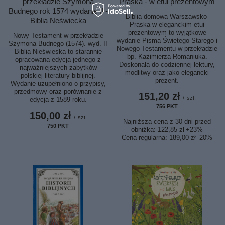
przekładzie Szymona
Praska - w etui prezentowym
Budnego rok 1574 wydanie II -
Biblia domowa Warszawsko-
Biblia Neświecka
Praska w eleganckim etui
prezentowym to wyjątkowe
Nowy Testament w przekładzie
wydanie Pisma Świętego Starego i
Szymona Budnego (1574). wyd. II
Nowego Testamentu w przekładzie
Biblia Nieświeska to starannie
bp. Kazimierza Romaniuka.
opracowana edycja jednego z
Doskonała do codziennej lektury,
najważniejszych zabytków
modlitwy oraz jako elegancki
polskiej literatury biblijnej.
prezent.
Wydanie uzupełniono o przypisy,
przedmowy oraz porównanie z
151,20 zł
/
szt.
edycją z 1589 roku.
756
PKT
punktów
150,00 zł
/
szt.
Najniższa cena z 30 dni przed
750
PKT
punktów
obniżką:
122,85 zł
+23%
Cena regularna:
189,00 zł
-20%