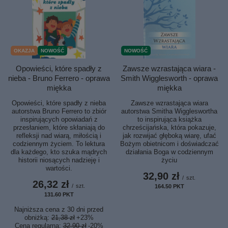
OKAZJA
NOWOŚĆ
NOWOŚĆ
Opowieści, które spadły z
Zawsze wzrastająca wiara -
nieba - Bruno Ferrero - oprawa
Smith Wigglesworth - oprawa
miękka
miękka
Opowieści, które spadły z nieba
Zawsze wzrastająca wiara
autorstwa Bruno Ferrero to zbiór
autorstwa Smitha Wiggleswortha
inspirujących opowiadań z
to inspirująca książka
przesłaniem, które skłaniają do
chrześcijańska, która pokazuje,
refleksji nad wiarą, miłością i
jak rozwijać głęboką wiarę, ufać
codziennym życiem. To lektura
Bożym obietnicom i doświadczać
dla każdego, kto szuka mądrych
działania Boga w codziennym
historii niosących nadzieję i
życiu
wartości.
32,90 zł
/
szt.
26,32 zł
/
szt.
164.50
PKT
punktów
131.60
PKT
punktów
Najniższa cena z 30 dni przed
obniżką:
21,38 zł
+23%
Cena regularna:
32,90 zł
-20%