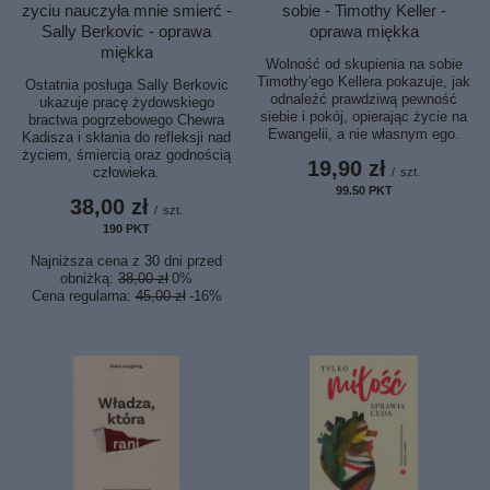
sobie - Timothy Keller -
zyciu nauczyła mnie smierć -
oprawa miękka
Sally Berkovic - oprawa
miękka
Wolność od skupienia na sobie
Timothy'ego Kellera pokazuje, jak
Ostatnia posługa Sally Berkovic
odnaleźć prawdziwą pewność
ukazuje pracę żydowskiego
siebie i pokój, opierając życie na
bractwa pogrzebowego Chewra
Ewangelii, a nie własnym ego.
Kadisza i skłania do refleksji nad
życiem, śmiercią oraz godnością
19,90 zł
człowieka.
/
szt.
99.50
PKT
punktów
38,00 zł
/
szt.
190
PKT
punktów
Najniższa cena z 30 dni przed
obniżką:
38,00 zł
0%
Cena regularna:
45,00 zł
-16%