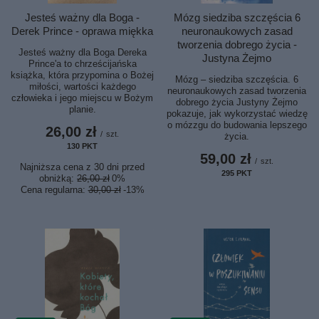
Jesteś ważny dla Boga -
Mózg siedziba szczęścia 6
Derek Prince - oprawa miękka
neuronaukowych zasad
tworzenia dobrego życia -
Jesteś ważny dla Boga Dereka
Justyna Żejmo
Prince'a to chrześcijańska
książka, która przypomina o Bożej
Mózg – siedziba szczęścia. 6
miłości, wartości każdego
neuronaukowych zasad tworzenia
człowieka i jego miejscu w Bożym
dobrego życia Justyny Żejmo
planie.
pokazuje, jak wykorzystać wiedzę
o mózzgu do budowania lepszego
26,00 zł
/
szt.
życia.
130
PKT
punktów
59,00 zł
/
szt.
Najniższa cena z 30 dni przed
295
PKT
punktów
obniżką:
26,00 zł
0%
Cena regularna:
30,00 zł
-13%