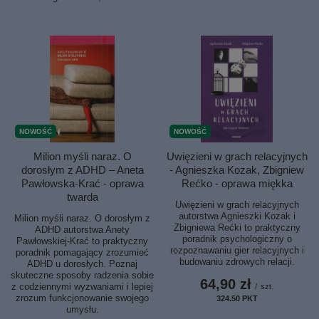
NOWOŚĆ
NOWOŚĆ
Milion myśli naraz. O
Uwięzieni w grach relacyjnych
dorosłym z ADHD – Aneta
- Agnieszka Kozak, Zbigniew
Pawłowska-Krać - oprawa
Rećko - oprawa miękka
twarda
Uwięzieni w grach relacyjnych
autorstwa Agnieszki Kozak i
Milion myśli naraz. O dorosłym z
Zbigniewa Rećki to praktyczny
ADHD autorstwa Anety
poradnik psychologiczny o
Pawłowskiej-Krać to praktyczny
rozpoznawaniu gier relacyjnych i
poradnik pomagający zrozumieć
budowaniu zdrowych relacji.
ADHD u dorosłych. Poznaj
skuteczne sposoby radzenia sobie
64,90 zł
z codziennymi wyzwaniami i lepiej
/
szt.
zrozum funkcjonowanie swojego
324.50
PKT
punktów
umysłu.