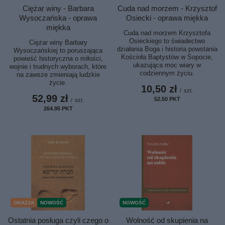
Cuda nad morzem - Krzysztof
Ciężar winy - Barbara
Osiecki - oprawa miękka
Wysoczańska - oprawa
miękka
Cuda nad morzem Krzysztofa
Osieckiego to świadectwo
Ciężar winy Barbary
działania Boga i historia powstania
Wysoczańskiej to poruszająca
Kościoła Baptystów w Sopocie,
powieść historyczna o miłości,
ukazująca moc wiary w
wojnie i trudnych wyborach, które
codziennym życiu.
na zawsze zmieniają ludzkie
życie.
10,50 zł
/
szt.
52,99 zł
52.50
PKT
punktów
/
szt.
264.95
PKT
punktów
NOWOŚĆ
OKAZJA
NOWOŚĆ
Wolność od skupienia na
Ostatnia posługa czyli czego o