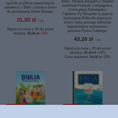
Biblia. Historia przyjaźni z Bogiem
sposób przybliża najważniejsze
autorstwa François Campagnaca,
opowieści z Biblii i zachęca dzieci
Christophe'a Raimbaulta i
do poznawania Słowa Bożego.
Fabienne Py-Renaudie to pięknie
ilustrowana Biblia dla starszych
31,20 zł
/
szt.
dzieci, która pomaga odkrywać
najważniejsze wydarzenia i
Najniższa cena z 30 dni przed
postacie Pisma Świętego.
obniżką:
39,00 zł
-20%
43,20 zł
/
szt.
Najniższa cena z 30 dni przed
obniżką:
35,10 zł
+23%
Cena regularna:
54,00 zł
-20%
PROMOCJA
NOWOŚĆ
PROMOCJA
NOWOŚĆ
Biblia historia Bożej obietnicy -
Biblia Ilustrowane historie dla