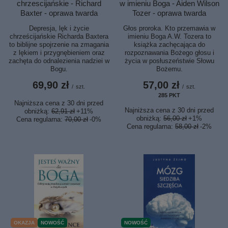
w imieniu Boga - Aiden Wilson
chrzescijańskie - Richard
Tozer - oprawa twarda
Baxter - oprawa twarda
Głos proroka. Kto przemawia w
Depresja, lęk i życie
imieniu Boga A.W. Tozera to
chrześcijańskie Richarda Baxtera
książka zachęcająca do
to biblijne spojrzenie na zmagania
rozpoznawania Bożego głosu i
z lękiem i przygnębieniem oraz
życia w posłuszeństwie Słowu
zachęta do odnalezienia nadziei w
Bożemu.
Bogu.
57,00 zł
69,90 zł
/
szt.
/
szt.
285
PKT
punktów
Najniższa cena z 30 dni przed
Najniższa cena z 30 dni przed
obniżką:
62,91 zł
+11%
obniżką:
56,00 zł
+1%
Cena regularna:
70,00 zł
-0%
Cena regularna:
58,00 zł
-2%
OKAZJA
NOWOŚĆ
NOWOŚĆ