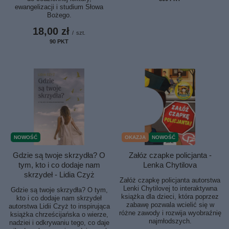
ewangelizacji i studium Słowa
Bożego.
18,00 zł
/
szt.
90
PKT
punktów
OKAZJA
NOWOŚĆ
NOWOŚĆ
Załóz czapke policjanta -
Gdzie są twoje skrzydła? O
Lenka Chytilova
tym, kto i co dodaje nam
skrzydeł - Lidia Czyż
Załóż czapkę policjanta autorstwa
Lenki Chytilovej to interaktywna
Gdzie są twoje skrzydła? O tym,
książka dla dzieci, która poprzez
kto i co dodaje nam skrzydeł
zabawę pozwala wcielić się w
autorstwa Lidii Czyż to inspirująca
różne zawody i rozwija wyobraźnię
książka chrześcijańska o wierze,
najmłodszych.
nadziei i odkrywaniu tego, co daje