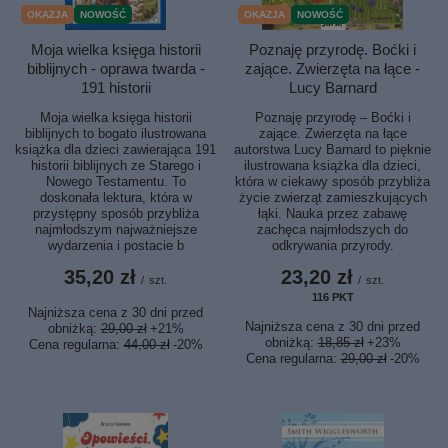
OKAZJA
NOWOŚĆ
OKAZJA
NOWOŚĆ
Moja wielka księga historii
Poznaję przyrodę. Boćki i
biblijnych - oprawa twarda -
zające. Zwierzęta na łące -
191 historii
Lucy Barnard
Moja wielka księga historii
Poznaję przyrodę – Boćki i
biblijnych to bogato ilustrowana
zające. Zwierzęta na łące
książka dla dzieci zawierająca 191
autorstwa Lucy Barnard to pięknie
historii biblijnych ze Starego i
ilustrowana książka dla dzieci,
Nowego Testamentu. To
która w ciekawy sposób przybliża
doskonała lektura, która w
życie zwierząt zamieszkujących
przystępny sposób przybliża
łąki. Nauka przez zabawę
najmłodszym najważniejsze
zachęca najmłodszych do
wydarzenia i postacie b
odkrywania przyrody.
35,20 zł
23,20 zł
/
szt.
/
szt.
116
PKT
punktów
Najniższa cena z 30 dni przed
Najniższa cena z 30 dni przed
obniżką:
29,00 zł
+21%
obniżką:
18,85 zł
+23%
Cena regularna:
44,00 zł
-20%
Cena regularna:
29,00 zł
-20%