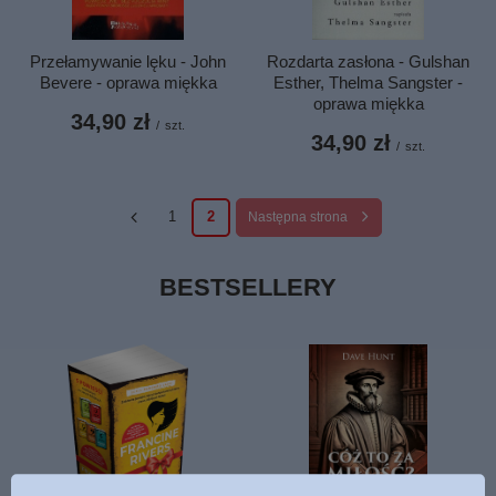
Przełamywanie lęku - John
Rozdarta zasłona - Gulshan
Bevere - oprawa miękka
Esther, Thelma Sangster -
oprawa miękka
34,90 zł
/
szt.
34,90 zł
/
szt.
1
2
Następna strona
BESTSELLERY
PROMOCJA
OKAZJA