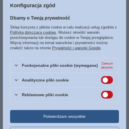
Konfiguracja zgód
Rodowód łaski - Francine
Co to za miłość? Fałszywy
Rivers - pakiet 5 tomów
obraz boga w Kalwinizmie -
Dbamy o Twoją prywatność
Dave Hunt - oprawa miękka
125,00 zł
/
szt.
Sklep korzysta z plików cookie w celu realizacji usług zgodnie z
125,00 zł
/
szt.
Polityką dotyczącą cookies
. Możesz określić warunki
Najniższa cena z 30 dni przed
przechowywania lub dostępu do cookie w Twojej przeglądarce.
obniżką:
162,49 zł
-23%
Najniższa cena z 30 dni przed
Więcej informacji na temat warunków i prywatności można
Cena regularna:
300,00 zł
-58%
obniżką:
100,00 zł
+25%
znaleźć także na stronie
Prywatność i warunki Google
.
Cena regularna:
150,00 zł
-17%
Zawsze
Funkcjonalne pliki cookie (wymagane)
aktywne
Analityczne pliki cookie
Reklamowe pliki cookie
Przekład Toruński B5 -
Zakładka skórzana z napisem
Potwierdzam wszystkie
Nowego Przymierza oraz
- Powierz Panu swoją drogę....
Księga Rodzaju Wyjścia
16,90 zł
Kapłańska Księgi
/
szt.