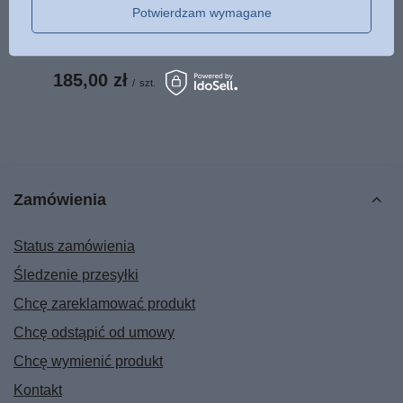
Potwierdzam wymagane
Mądrościowe Księgi Pięciu
84.5
pkt
punktów
Megilot i Proroków Mniejszych
TW
185,00 zł
/
szt.
Zamówienia
Status zamówienia
Śledzenie przesyłki
Chcę zareklamować produkt
Chcę odstąpić od umowy
Chcę wymienić produkt
Kontakt