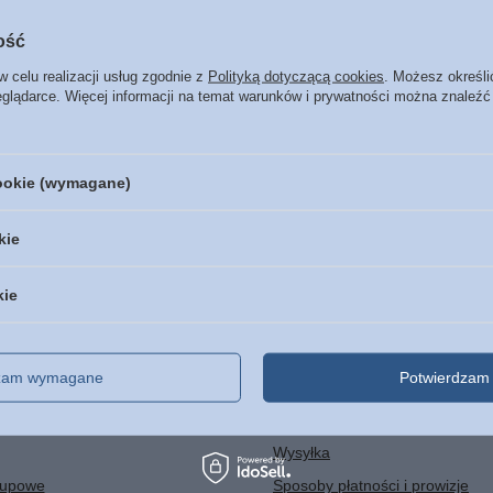
Lista zakupowa jes
ość
Dodaj do niej produkty, które lubisz i chc
w celu realizacji usług zgodnie z
Polityką dotyczącą cookies
. Możesz określi
eglądarce. Więcej informacji na temat warunków i prywatności można znaleźć
Rozpocznij zakupy
cookie (wymagane)
kie
kie
Regulaminy
dzam wymagane
Potwierdzam 
uj się
Informacje o sklepie
Wysyłka
kupowe
Sposoby płatności i prowizje