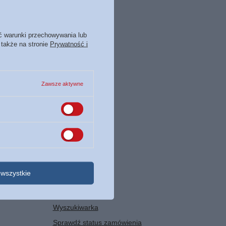
t pusta.
esz kupić później.
ć warunki przechowywania lub
 także na stronie
Prywatność i
Zawsze aktywne
POMOC
wszystkie
Mapa strony
Wyszukiwarka
Sprawdź status zamówienia