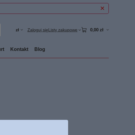
0,00 zł
zł
Zaloguj się
Listy zakupowe
rt
Kontakt
Blog