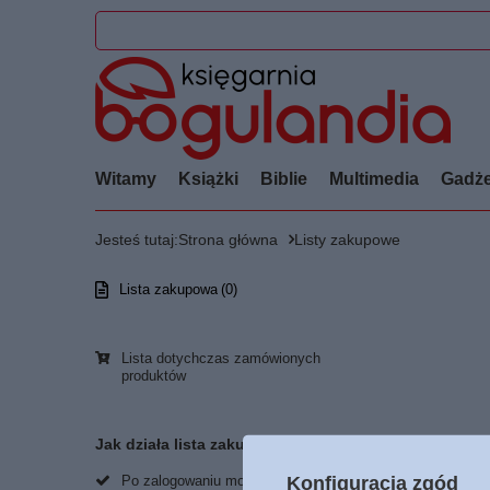
Witamy
Książki
Biblie
Multimedia
Gadże
Jesteś tutaj:
Strona główna
Listy zakupowe
Lista zakupowa
0
ilość produktów:
Lista dotychczas zamówionych
produktów
Jak działa lista zakupowa?
Konfiguracja zgód
Po zalogowaniu możesz umieścić i