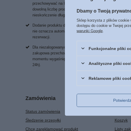
przechowywać na liście zakupowej
dowolną liczbę produktów
Dbamy o Twoją prywatn
nieskończenie długo.
Sklep korzysta z plików cookie 
Dodanie produktu do listy zakupowej
dostępu do cookie w Twojej prz
warunki Google
.
nie oznacza automatycznie jego
rezerwacji.
Dla niezalogowanych klientów lista
Funkcjonalne pliki 
zakupowa przechowywana jest do
momentu wygaśnięcia sesji (około
Analityczne pliki coo
24h).
Reklamowe pliki coo
Zamówienia
Konto
Potwier
Status zamówienia
Zarejestr
Śledzenie przesyłki
Koszyk
Chcę zareklamować produkt
Listy za