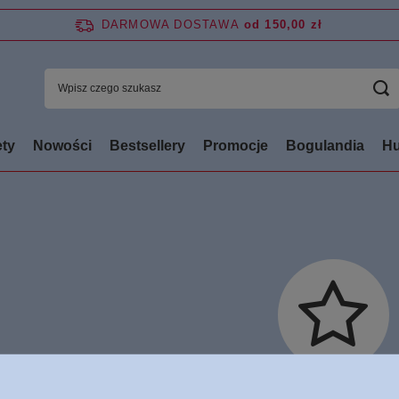
DARMOWA DOSTAWA
od 150,00 zł
ty
Nowości
Bestsellery
Promocje
Bogulandia
Hu