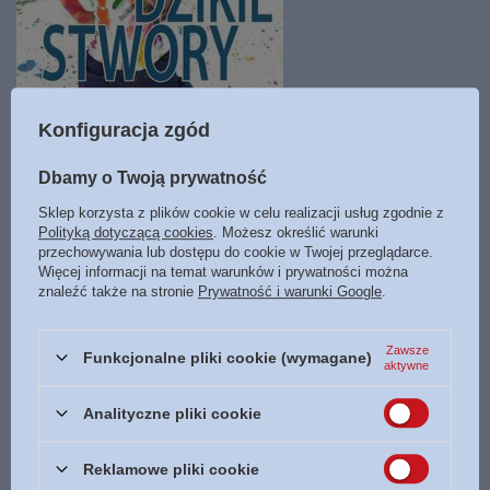
Konfiguracja zgód
Dbamy o Twoją prywatność
Dzikie Stwory - Sztuka wychowania chłopców - Stephen James, David
Sklep korzysta z plików cookie w celu realizacji usług zgodnie z
Thomas
Polityką dotyczącą cookies
. Możesz określić warunki
44,90 zł
przechowywania lub dostępu do cookie w Twojej przeglądarce.
Więcej informacji na temat warunków i prywatności można
znaleźć także na stronie
Prywatność i warunki Google
.
M1 Księgarnia Bogulandia
Dostępny
Zawsze
Funkcjonalne pliki cookie (wymagane)
aktywne
Analityczne pliki cookie
Zamówienia
Reklamowe pliki cookie