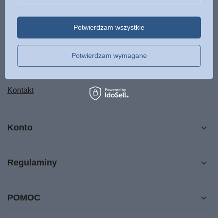
Status zamówienia
Potwierdzam wszystkie
Śledzenie przesyłki
Chcę zareklamować produkt
Potwierdzam wymagane
Chcę odstąpić od umowy
Chcę wymienić produkt
Kontakt
Konto
Regulaminy
POMOC