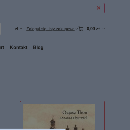
0,00 zł
zł
Zaloguj się
Listy zakupowe
rt
Kontakt
Blog