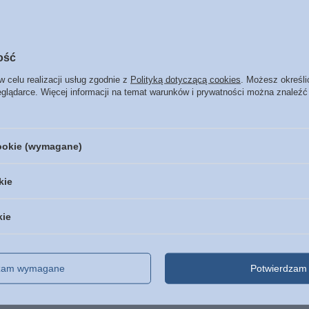
ość
w celu realizacji usług zgodnie z
Polityką dotyczącą cookies
. Możesz określi
eglądarce. Więcej informacji na temat warunków i prywatności można znaleźć
cookie (wymagane)
kie
kie
dzam wymagane
Potwierdzam 
Regulaminy