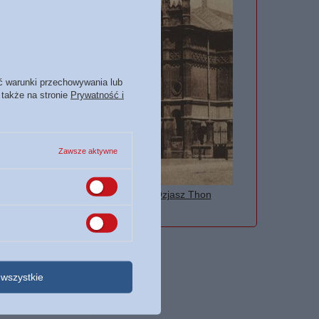
ć warunki przechowywania lub
 także na stronie
Prywatność i
Zawsze aktywne
Kazania 1895-1906 - Ozjasz Thon
48,00 zł
wszystkie
POMOC