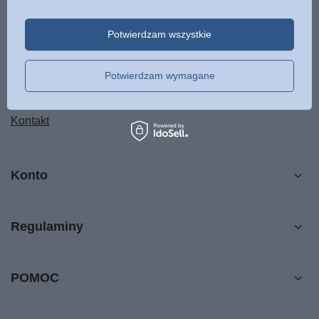
Status zamówienia
Śledzenie przesyłki
Potwierdzam wszystkie
Chcę zareklamować produkt
Chcę odstąpić od umowy
Potwierdzam wymagane
Chcę wymienić produkt
Kontakt
Konto
Regulaminy
POMOC