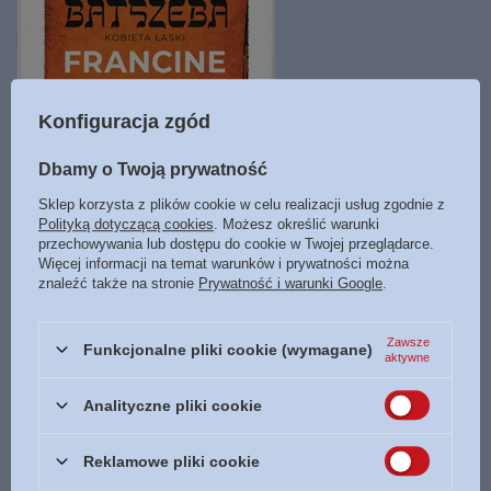
Konfiguracja zgód
Dbamy o Twoją prywatność
Batszeba Kobieta łaski cz.4 - Francine Rivers E-BOOK
Sklep korzysta z plików cookie w celu realizacji usług zgodnie z
39,99 zł
Polityką dotyczącą cookies
. Możesz określić warunki
przechowywania lub dostępu do cookie w Twojej przeglądarce.
Więcej informacji na temat warunków i prywatności można
M1 Księgarnia Bogulandia
znaleźć także na stronie
Prywatność i warunki Google
.
Dostępny
Zawsze
Funkcjonalne pliki cookie (wymagane)
aktywne
Analityczne pliki cookie
Zamówienia
Reklamowe pliki cookie