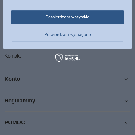
Status zamówienia
Potwierdzam wszystkie
Śledzenie przesyłki
Chcę zareklamować produkt
Potwierdzam wymagane
Chcę odstąpić od umowy
Chcę wymienić produkt
Kontakt
Konto
Regulaminy
POMOC