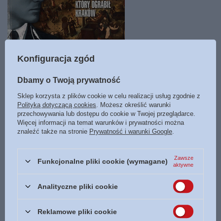
Konfiguracja zgód
Dbamy o Twoją prywatność
Lista Wachtera. Generał SS. który ograbił Kraków - Magdalena Ogórek -
Sklep korzysta z plików cookie w celu realizacji usług zgodnie z
oprawa miękka
Polityką dotyczącą cookies
. Możesz określić warunki
59,90 zł
przechowywania lub dostępu do cookie w Twojej przeglądarce.
Więcej informacji na temat warunków i prywatności można
znaleźć także na stronie
Prywatność i warunki Google
.
M1 Księgarnia Bogulandia
Dostępny
Zawsze
Funkcjonalne pliki cookie (wymagane)
aktywne
Analityczne pliki cookie
Zamówienia
Reklamowe pliki cookie