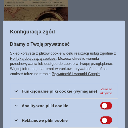
Konfiguracja zgód
Dbamy o Twoją prywatność
Jak odnaleźć ulubione Biblijne wersety - broszura
Sklep korzysta z plików cookie w celu realizacji usług zgodnie z
9,00 zł
Polityką dotyczącą cookies
. Możesz określić warunki
przechowywania lub dostępu do cookie w Twojej przeglądarce.
Więcej informacji na temat warunków i prywatności można
M1 Księgarnia Bogulandia
znaleźć także na stronie
Prywatność i warunki Google
.
Dostępny
Zawsze
Funkcjonalne pliki cookie (wymagane)
aktywne
Analityczne pliki cookie
Zamówienia
Reklamowe pliki cookie