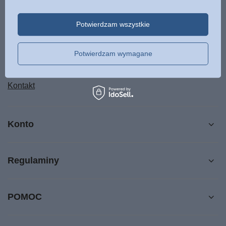
Status zamówienia
Śledzenie przesyłki
Potwierdzam wszystkie
Chcę zareklamować produkt
Chcę odstąpić od umowy
Potwierdzam wymagane
Chcę wymienić produkt
Kontakt
Konto
Regulaminy
POMOC