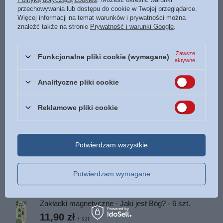
przechowywania lub dostępu do cookie w Twojej przeglądarce.
Czas
6 h 30 min
Więcej informacji na temat warunków i prywatności można
znaleźć także na stronie
Prywatność i warunki Google
.
Nośnik
1 x CD - MP3
ISBN
Więcej
9788366681002
Zawsze
Funkcjonalne pliki cookie (wymagane)
Data wydania
2022
aktywne
Analityczne pliki cookie
POLECAMY
Reklamowe pliki cookie
Największa Wyprawa - gamebook z mapą podróży -
Rodzinna gra planszowa
22,00 zł
Potwierdzam wszystkie
/
szt.
Tabliczka drewniana - W tym domu mieszka
najlepszy Dziadziu na świecie
Potwierdzam wymagane
20,00 zł
/
szt.
Zakładki magnetyczne - Jaki jest Bóg? - 6 szt.
11,90 zł
/
szt.