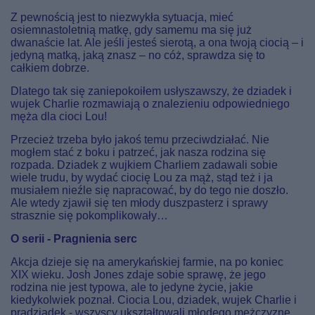
Z pewnością jest to niezwykła sytuacja, mieć
osiemnastoletnią matkę, gdy samemu ma się już
dwanaście lat. Ale jeśli jesteś sierotą, a ona twoją ciocią – i
jedyną matką, jaką znasz – no cóż, sprawdza się to
całkiem dobrze.
Dlatego tak się zaniepokoiłem usłyszawszy, że dziadek i
wujek Charlie rozmawiają o znalezieniu odpowiedniego
męża dla cioci Lou!
Przecież trzeba było jakoś temu przeciwdziałać. Nie
mogłem stać z boku i patrzeć, jak nasza rodzina się
rozpada. Dziadek z wujkiem Charliem zadawali sobie
wiele trudu, by wydać ciocię Lou za mąż, stąd też i ja
musiałem nieźle się napracować, by do tego nie doszło.
Ale wtedy zjawił się ten młody duszpasterz i sprawy
strasznie się pokomplikowały…
O serii - Pragnienia serc
Akcja dzieje się na amerykańskiej farmie, na po koniec
XIX wieku. Josh Jones zdaje sobie sprawę, że jego
rodzina nie jest typowa, ale to jedyne życie, jakie
kiedykolwiek poznał. Ciocia Lou, dziadek, wujek Charlie i
pradziadek - wszyscy ukształtowali młodego mężczyznę,