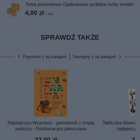
Torba prezentowa Opakowanie ozdobne torby torebki
4,00 zł
/
szt.
SPRAWDŹ TAKŻE
Poprzedni z tej kategorii
Następny z tej kategorii
Największa Wyprawa - gamebook z mapą
Tabliczka drewni
podróży - Rodzinna gra planszowa
najlepszy 
22,00 zł
20,