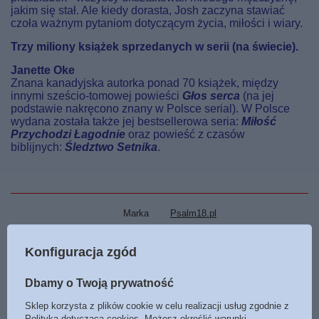
jakim się stał. Ale kiedy dorasta, Josh zaczyna stawiać
czoła ważnym pytaniom dotyczącym życia, miłości i wiary.
Trzy miliony książek sprzedanych w serii (na świecie).
Janette Oke
Znana kanadyjska autorka ponad 70 książek, między
innymi sześcio-tomowej powieści
Głos serca
(na jej
podstawie nakręcono znany w Polsce serial). W Polsce
wydana została także jej bestsellerowa seria:
Miłość
Przychodzi Łagodnie
oraz powieść z czasów
biblijnych:
Śledztwo Setnika
.
Marka
Psalm18.pl
Podmiot odpowiedzialny za ten
Psalm18.pl
Więcej
produkt na terenie UE
Konfiguracja zgód
Symbol
9788366681002
Dbamy o Twoją prywatność
Czyta
Artur Bocheński
Sklep korzysta z plików cookie w celu realizacji usług zgodnie z
Język
polski
Polityką dotyczącą cookies
. Możesz określić warunki