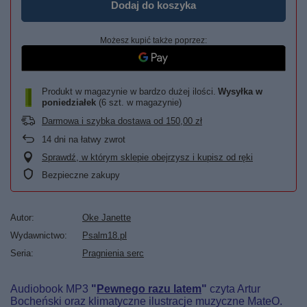
Dodaj do koszyka
Możesz kupić także poprzez:
Produkt w magazynie w bardzo dużej ilości
Wysyłka
w
poniedziałek
(6 szt. w magazynie)
Darmowa i szybka dostawa
od
150,00 zł
14
dni na łatwy zwrot
Sprawdź, w którym sklepie obejrzysz i kupisz od ręki
Bezpieczne zakupy
Autor
Oke Janette
Wydawnictwo
Psalm18.pl
Seria
Pragnienia serc
Audiobook MP3
"
Pewnego razu latem
"
czyta Artur
Bocheński oraz klimatyczne ilustracje muzyczne MateO.