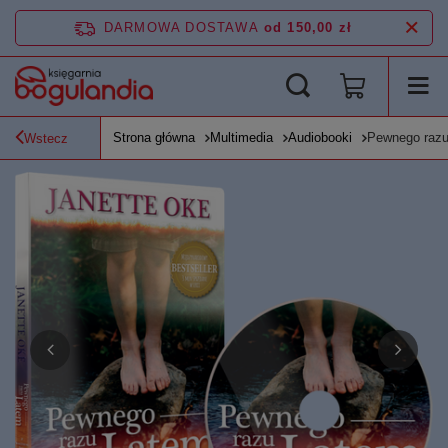
DARMOWA DOSTAWA
od 150,00 zł
Strona główna
Multimedia
Audiobooki
Pewnego razu 
Wstecz