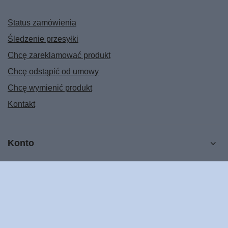
Status zamówienia
Śledzenie przesyłki
Chcę zareklamować produkt
Chcę odstąpić od umowy
Chcę wymienić produkt
Kontakt
Konto
Regulaminy
POMOC