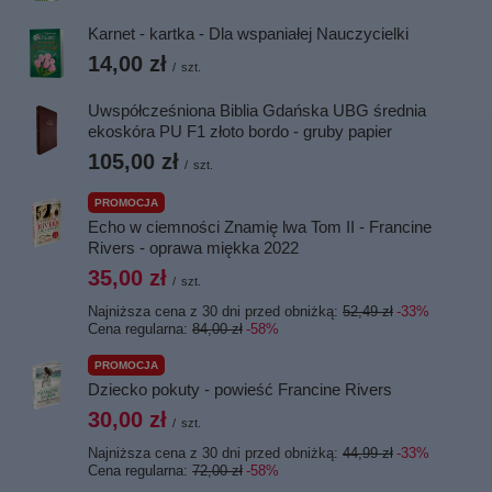
Karnet - kartka - Dla wspaniałej Nauczycielki
14,00 zł
/
szt.
Uwspółcześniona Biblia Gdańska UBG średnia
ekoskóra PU F1 złoto bordo - gruby papier
105,00 zł
/
szt.
PROMOCJA
Echo w ciemności Znamię lwa Tom II - Francine
Rivers - oprawa miękka 2022
35,00 zł
/
szt.
Najniższa cena z 30 dni przed obniżką:
52,49 zł
-33%
Cena regularna:
84,00 zł
-58%
PROMOCJA
Dziecko pokuty - powieść Francine Rivers
30,00 zł
/
szt.
Najniższa cena z 30 dni przed obniżką:
44,99 zł
-33%
Cena regularna:
72,00 zł
-58%