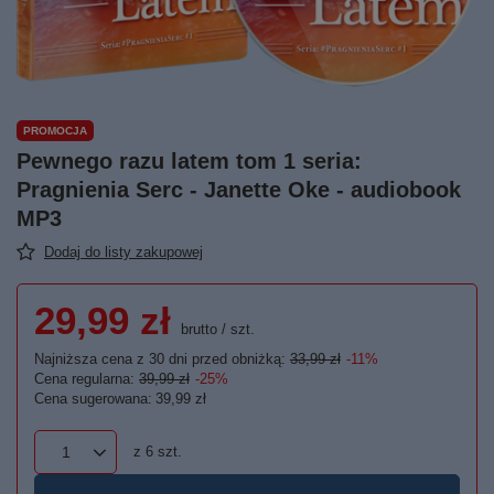
PROMOCJA
Pewnego razu latem tom 1 seria:
Pragnienia Serc - Janette Oke - audiobook
MP3
Dodaj do listy zakupowej
29,99 zł
brutto
/
szt.
Najniższa cena z 30 dni przed obniżką:
33,99 zł
-11%
Cena regularna:
39,99 zł
-25%
Cena sugerowana:
39,99 zł
z
6
szt.