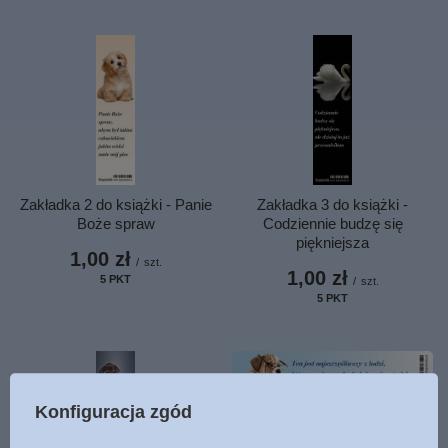
Zakładka 2 do książki - Panie
Zakładka 3 do książki -
Boże spraw
Codziennie budzę się
piękniejsza
1,00 zł
/
szt.
1,00 zł
5
PKT
punktów
/
szt.
5
PKT
punktów
Konfiguracja zgód
Zakładka 1 do książki - Ten
jest najszczęśliwszy z ludzi