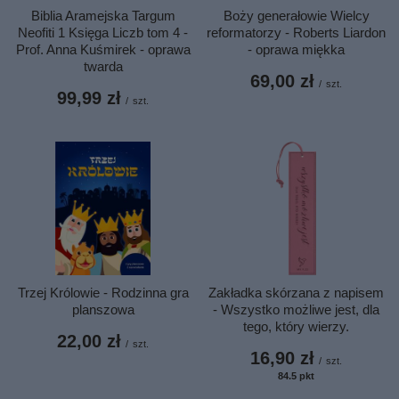
Biblia Aramejska Targum
Boży generałowie Wielcy
Neofiti 1 Księga Liczb tom 4 -
reformatorzy - Roberts Liardon
Prof. Anna Kuśmirek - oprawa
- oprawa miękka
twarda
69,00 zł
/
szt.
99,99 zł
/
szt.
Trzej Królowie - Rodzinna gra
Zakładka skórzana z napisem
planszowa
- Wszystko możliwe jest, dla
tego, który wierzy.
22,00 zł
/
szt.
16,90 zł
/
szt.
84.5
pkt
punktów