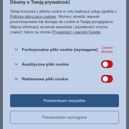
Dbamy o Twoją prywatność
1,00 zł
/
szt.
Sklep korzysta z plików cookie w celu realizacji usług zgodnie z
5
PKT
punktów
Polityką dotyczącą cookies
. Możesz określić warunki
Zakładka 7 do książki - Nie
przechowywania lub dostępu do cookie w Twojej przeglądarce.
można cofnąć się w czasie i
Więcej informacji na temat warunków i prywatności można
napisać nowego początku
znaleźć także na stronie
Prywatność i warunki Google
.
1,00 zł
/
szt.
Zawsze
5
PKT
punktów
Funkcjonalne pliki cookie (wymagane)
aktywne
Analityczne pliki cookie
Reklamowe pliki cookie
Zakładka 6 do książki - Rób to
Zakładka 9 do książki -
co kochasz
Wszędzie dobrze ale w domu
najlepiej
1,00 zł
Potwierdzam wszystkie
/
szt.
1,00 zł
5
PKT
punktów
/
szt.
5
PKT
punktów
Potwierdzam wymagane