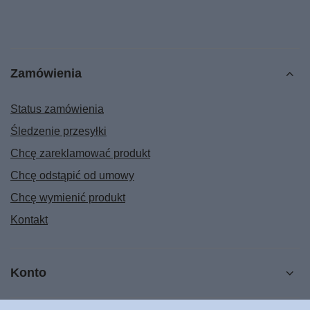
Zamówienia
Status zamówienia
Śledzenie przesyłki
Chcę zareklamować produkt
Chcę odstąpić od umowy
Chcę wymienić produkt
Kontakt
Konto