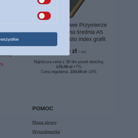
OKAZJA
anette
Biblia Stare i Nowe Przymierze
ka
EIB Liga Biblijna średnia A5
ekoskóra PU złoto index grafit
wszystkie
189,99 zł
/
szt.
bniżką:
Najniższa cena z 30 dni przed obniżką:
5%
175,99 zł
+7%
Cena regularna:
220,00 zł
-14%
POMOC
Mapa strony
Wyszukiwarka