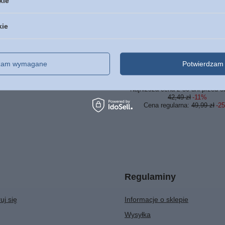
kie
PROMOCJA
kie
blia Tysiąclecia Nowy
Długa Podróż Miłości - J
ment wyd. V - duży druk
Oke - oprawa mięk
dowe - oprawa twarda
dzam wymagane
Potwierdzam 
37,49 zł
/
szt.
75,00 zł
/
szt.
Najniższa cena z 30 dni przed o
42,49 zł
-11%
Cena regularna:
49,99 zł
-2
Regulaminy
uj się
Informacje o sklepie
Wysyłka