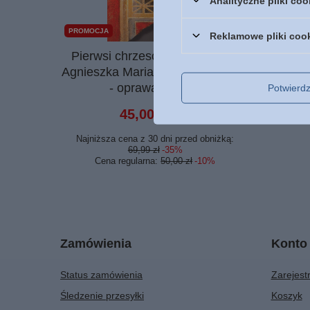
Analityczne pliki coo
PROMOCJA
Reklamowe pliki coo
Pierwsi chrzescijanie z bliska -
Bi
Agnieszka Marianowicz-Szczygieł
Testa
- oprawa miękka
bor
Potwier
45,00 zł
/
szt.
Najniższa cena z 30 dni przed obniżką:
69,99 zł
-35%
Cena regularna:
50,00 zł
-10%
Zamówienia
Konto
Status zamówienia
Zarejestr
Śledzenie przesyłki
Koszyk