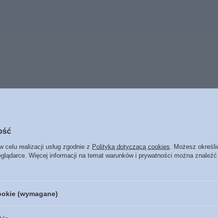
BESTSELLERY
ość
w celu realizacji usług zgodnie z
Polityką dotyczącą cookies
. Możesz określi
eglądarce. Więcej informacji na temat warunków i prywatności można znaleźć
cookie (wymagane)