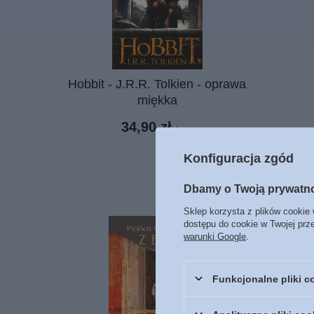
Hobbit - J.R.R. Tolkien - oprawa
miękka
34,90 zł
/
szt.
Konfiguracja zgód
Dbamy o Twoją prywatn
Sklep korzysta z plików cookie 
dostępu do cookie w Twojej prz
warunki Google
.
Funkcjonalne pliki 