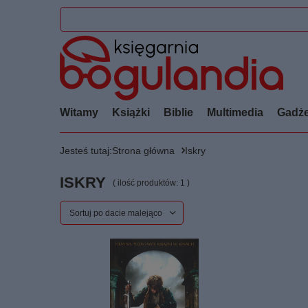
Witamy
Książki
Biblie
Multimedia
Gadże
Jesteś tutaj:
Strona główna
Iskry
ISKRY
( ilość produktów:
1
)
Zmień sortowanie
Sortuj po dacie malejąco