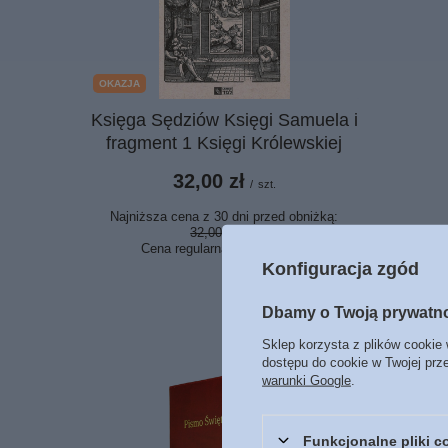
OKAZJA
Księga Sędziów Księgi Samuela i
fragment 1 Księgi Królewskiej
32,00 zł
/
szt.
Najniższa cena z 30 dni przed obniżką:
32,00 zł
0%
Cena regularna:
32,90 zł
-3%
Konfiguracja zgód
Dbamy o Twoją prywatn
Sklep korzysta z plików cookie 
dostępu do cookie w Twojej prz
warunki Google
.
Funkcjonalne pliki 