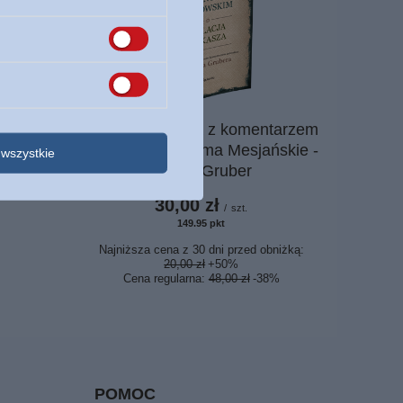
OKAZJA
n Austin
Relacja Łukasza z komentarzem
żydowskim - Pisma Mesjańskie -
wszystkie
Daniel Gruber
30,00 zł
/
szt.
149.95
pkt
punktów
Najniższa cena z 30 dni przed obniżką:
20,00 zł
+50%
Cena regularna:
48,00 zł
-38%
POMOC