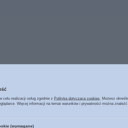
ość
BESTSELLERY
w celu realizacji usług zgodnie z
Polityką dotyczącą cookies
. Możesz określi
eglądarce. Więcej informacji na temat warunków i prywatności można znaleźć
cookie (wymagane)