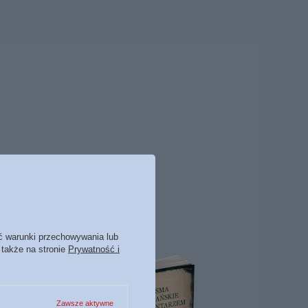
ć warunki przechowywania lub
 także na stronie
Prywatność i
Zawsze aktywne