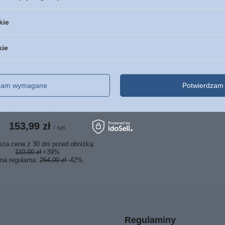
kie
kie
 Lwa BOX Głos w wietrze,
Świeca w ciemności - Lyn
 w ciemności, Jak świt
- oprawa miękka
dzam wymagane
Potwierdzam 
 - Francine Rivers - 2022 -
49,00 zł
/
szt.
oprawa miękka
153,99 zł
/
szt.
sza cena z 30 dni przed obniżką:
110,00 zł
+39%
na regularna:
264,00 zł
-42%
Regulaminy