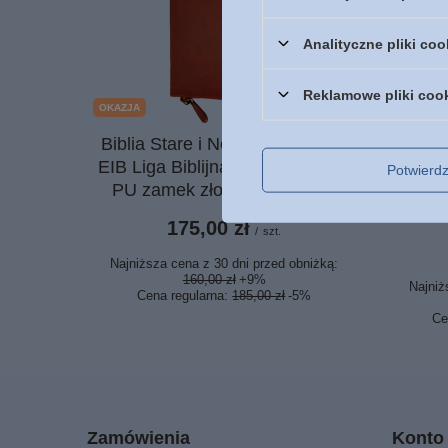
Analityczne pliki coo
Reklamowe pliki coo
OKAZJA
OKAZJA
Biblia Stare i Nowe Przymierze
Znamię
EIB Liga Biblijna mała ekoskóra
Echo
Potwier
PU zamek złoto index bordo
poranka
175,00 zł
/
szt.
Najniższa cena z 30 dni przed obniżką:
160,00 zł
+9%
Najniż
Cena regularna:
185,00 zł
-5%
Ce
Zamówienia
Konto