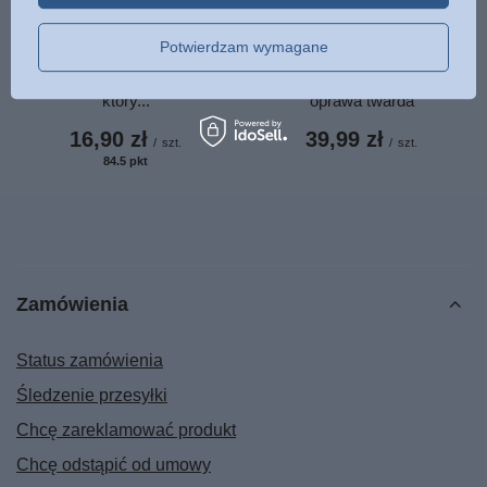
Potwierdzam wymagane
Zakładka skórzana z napisem
Mikołajek - René Goscinny,
- Wszystko mogę w Tym,
Jean-Jacques Sempé -
który...
oprawa twarda
16,90 zł
39,99 zł
/
szt.
/
szt.
84.5
pkt
punktów
Zamówienia
Status zamówienia
Śledzenie przesyłki
Chcę zareklamować produkt
Chcę odstąpić od umowy