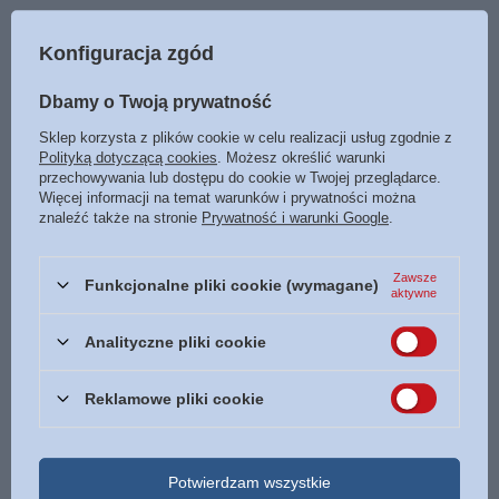
Konfiguracja zgód
Dbamy o Twoją prywatność
Sklep korzysta z plików cookie w celu realizacji usług zgodnie z
Polityką dotyczącą cookies
. Możesz określić warunki
przechowywania lub dostępu do cookie w Twojej przeglądarce.
Więcej informacji na temat warunków i prywatności można
Burka miłości - Reyes
Uwspółcześniona Biblia
znaleźć także na stronie
Prywatność i warunki Google
.
Monforte - oprawa miękka
Gdańska UBG średnia
ekoskóra PU F1 złoto granat -
44,90 zł
gruby papier
Zawsze
/
szt.
Funkcjonalne pliki cookie (wymagane)
aktywne
105,00 zł
/
szt.
Analityczne pliki cookie
Reklamowe pliki cookie
Potwierdzam wszystkie