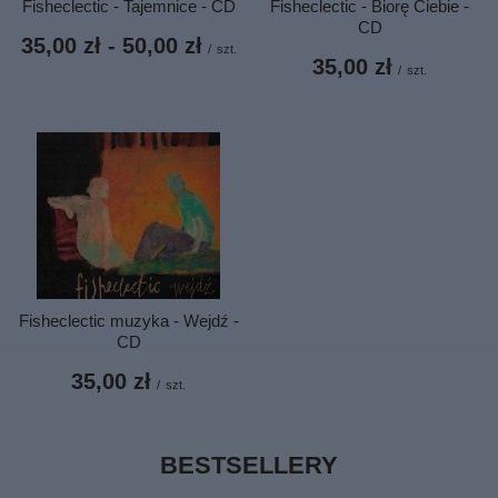
Fisheclectic - Tajemnice - CD
Fisheclectic - Biorę Ciebie -
CD
od
35,00 zł
-
do
50,00 zł
/
szt.
35,00 zł
/
szt.
Fisheclectic muzyka - Wejdź -
CD
35,00 zł
/
szt.
BESTSELLERY