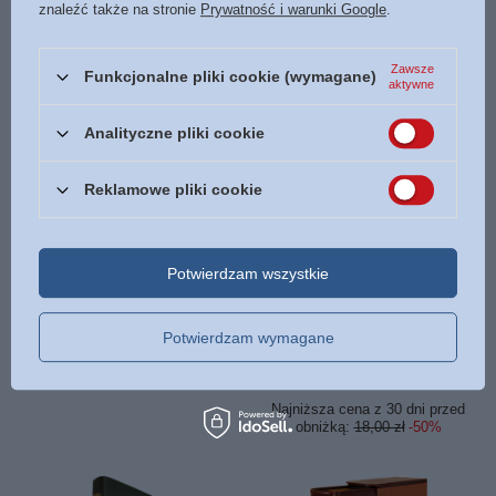
znaleźć także na stronie
Prywatność i warunki Google
.
BESTSELLERY
Zawsze
Funkcjonalne pliki cookie (wymagane)
aktywne
Analityczne pliki cookie
Reklamowe pliki cookie
PROMOCJA
Potwierdzam wszystkie
Biblia Tysiąclecia mała twarda
Akt Małżeński. Piękno miłości
index oazowa niebieska
seksualnej - Tim i Beverly
LaHaye - oprawa miękką
Potwierdzam wymagane
158,00 zł
/
szt.
9,00 zł
/
szt.
Najniższa cena z 30 dni przed
obniżką:
18,00 zł
-50%