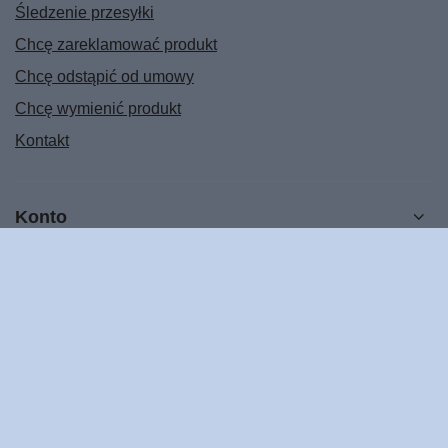
Śledzenie przesyłki
Chcę zareklamować produkt
Chcę odstąpić od umowy
Chcę wymienić produkt
Kontakt
Konto
Regulaminy
POMOC