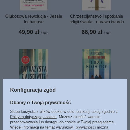
Chrześcijaństwo i spotkanie
Glukozowa rewolucja - Jessie
religii świata - oprawa twarda
Inchaupse
66,90 zł
49,90 zł
/
szt.
/
szt.
Konfiguracja zgód
Trzy siostry - Heather Morris -
Tatuażysta z Auschwitz -
Dbamy o Twoją prywatność
oprawa miękka
Heather Morris - oprawa
miękka
Sklep korzysta z plików cookie w celu realizacji usług zgodnie z
39,90 zł
/
szt.
Polityką dotyczącą cookies
. Możesz określić warunki
39,90 zł
/
szt.
przechowywania lub dostępu do cookie w Twojej przeglądarce.
Więcej informacji na temat warunków i prywatności można