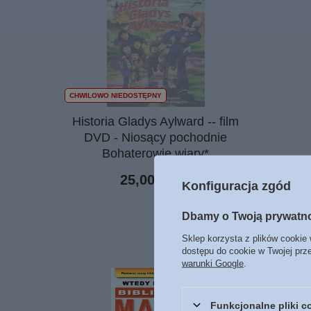
CHWILOWO NIEDOSTĘPNY
Historia Gladys Aylward -- film
DVD - Niosący pochodnie
Bohaterowie wiary*
25,00 zł
/
szt.
Konfiguracja zgód
Dbamy o Twoją prywatn
Sklep korzysta z plików cookie 
dostępu do cookie w Twojej prz
warunki Google
.
Funkcjonalne pliki 