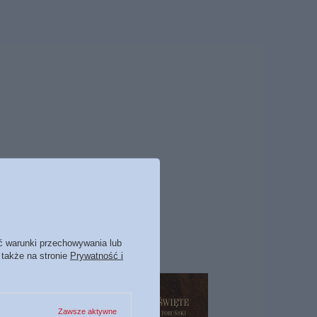
ć warunki przechowywania lub
 także na stronie
Prywatność i
Zawsze aktywne