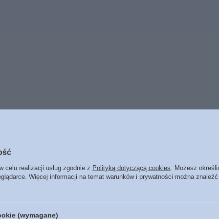
ość
BESTSELLERY
w celu realizacji usług zgodnie z
Polityką dotyczącą cookies
. Możesz określi
eglądarce. Więcej informacji na temat warunków i prywatności można znaleźć
cookie (wymagane)