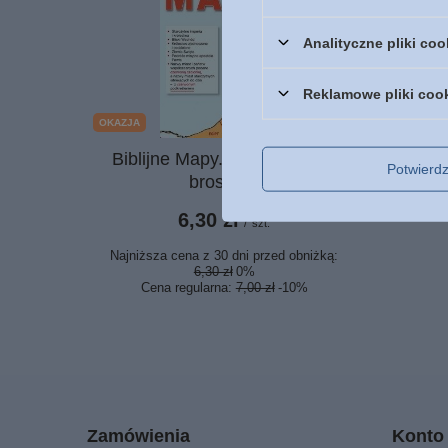
Analityczne pliki coo
Reklamowe pliki coo
OKAZJA
Biblijne Mapy. Wtedy i dziś -
Wdzię
Potwier
broszura
Bogu z
nasz
6,30 zł
/
szt.
Najniższa cena z 30 dni przed obniżką:
6,30 zł
0%
Cena regularna:
7,00 zł
-10%
Zamówienia
Konto