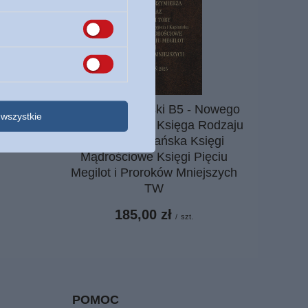
zystko
umacnia
Przekład Toruński B5 - Nowego
wszystkie
Przymierza oraz Księga Rodzaju
Wyjścia Kapłańska Księgi
Mądrościowe Księgi Pięciu
Megilot i Proroków Mniejszych
TW
185,00 zł
/
szt.
POMOC