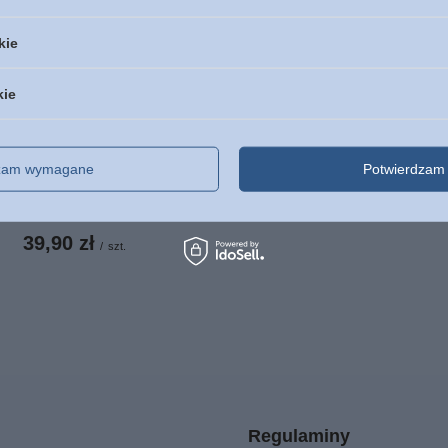
kie
Opaska silikonowa - Ws
mogę w Tym, który mnie 
kie
5,00 zł
/
szt.
czność Jak dziękowanie
dzam wymagane
Potwierdzam 
a wszystko może odmienić
e życie - oprawa miękka
39,90 zł
/
szt.
Regulaminy