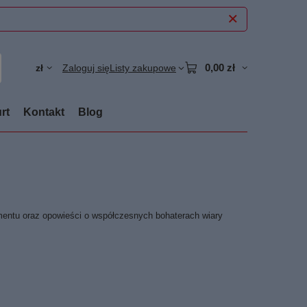
0,00 zł
zł
Zaloguj się
Listy zakupowe
rt
Kontakt
Blog
stamentu oraz opowieści o współczesnych bohaterach wiary