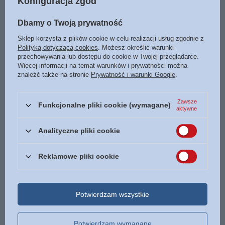
Konfiguracja zgód
Uzdrowienie duszy kobiety.
Chrześcijaństwo po prostu -
Jak uleczyć zranione serce? -
C.S. Levis - oprawa miękka
Dbamy o Twoją prywatność
Joyce Meyer - oprawa miękka
39,90 zł
Sklep korzysta z plików cookie w celu realizacji usług zgodnie z
/
szt.
39,90 zł
Polityką dotyczącą cookies
. Możesz określić warunki
/
szt.
przechowywania lub dostępu do cookie w Twojej przeglądarce.
Więcej informacji na temat warunków i prywatności można
znaleźć także na stronie
Prywatność i warunki Google
.
Zawsze
Funkcjonalne pliki cookie (wymagane)
aktywne
Analityczne pliki cookie
OKAZJA
Reklamowe pliki cookie
Wojownik Trzech Światów. cz.
Poznaj siebie i zrozum innych.
II Pościg - Robert Kościuszko
Rozpoznaj swoją osobowość,
- oprawa miękka
temperament i dary duchowe -
Alfred J. Palla - oprawa
28,50 zł
Potwierdzam wszystkie
miękka
/
szt.
37,49 zł
/
szt.
Potwierdzam wymagane
187.45
pkt
punktów