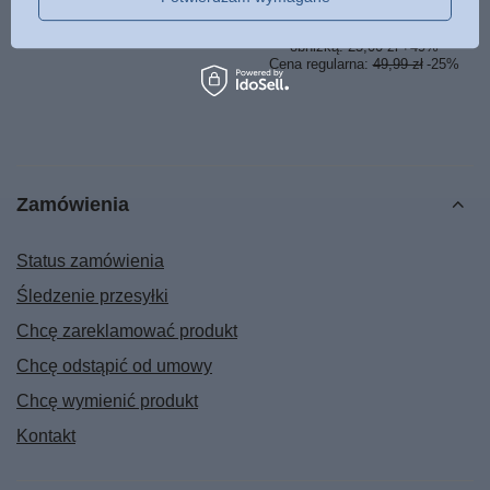
Najniższa cena z 30 dni przed
obniżką:
25,00 zł
+49%
Cena regularna:
49,99 zł
-25%
Zamówienia
Status zamówienia
Śledzenie przesyłki
Chcę zareklamować produkt
Chcę odstąpić od umowy
Chcę wymienić produkt
Kontakt