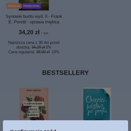
OKAZJA
PRZECENA
Synowie buntu wyd. II - Frank
E. Peretti - oprawa miękka
34,20 zł
/
szt.
Najniższa cena z 30 dni przed
obniżką:
34,20 zł
0%
Cena regularna:
38,00 zł
-10%
BESTSELLERY